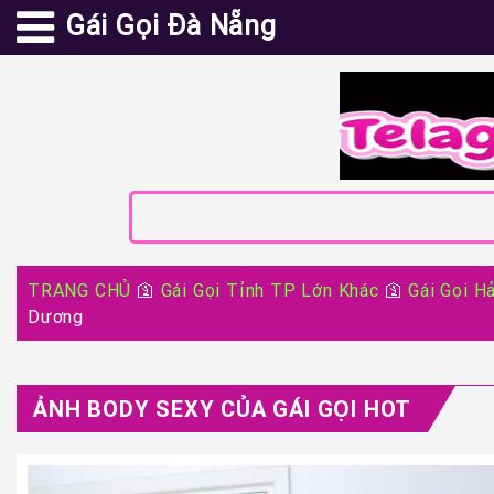
Gái Gọi Đà Nẵng
TRANG CHỦ
🛐
Gái Gọi Tỉnh TP Lớn Khác
🛐
Gái Gọi H
Dương
ẢNH BODY SEXY CỦA GÁI GỌI HOT