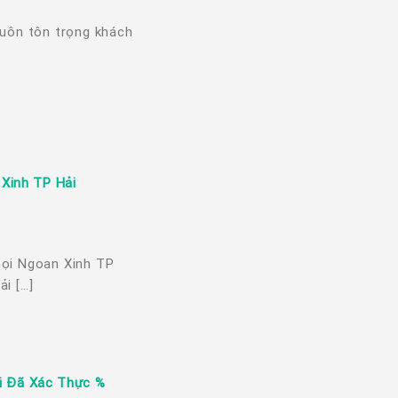
 luôn tôn trọng khách
 Xinh TP Hải
 Gọi Ngoan Xinh TP
i […]
ọi Đã Xác Thực %