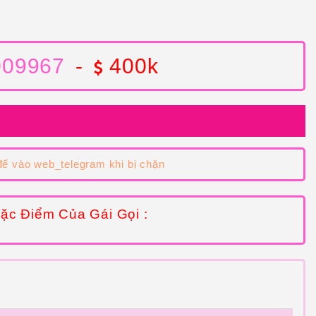
009967
-
400k
ể vào web_telegram khi bị chặn
ặc Điểm Của Gái Gọi :