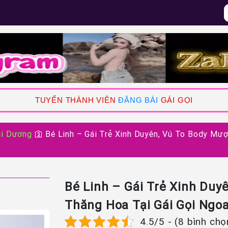
TUYỂN THÀNH VIÊN
ĐĂNG BÀI
GÁI GỌI
ải Dương
🛐
Bé Linh – Gái Trẻ Xinh Duyên, Vú To Body Mư
Bé Linh – Gái Trẻ Xinh Du
Thăng Hoa Tại Gái Gọi Ngo
4.5/5 - (8 bình chọ