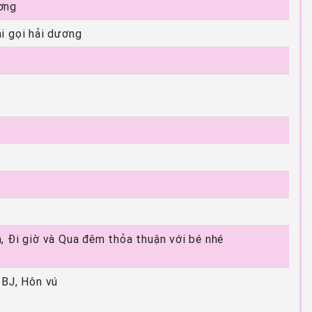
ơng
i gọi hải dương
, Đi giờ và Qua đêm thỏa thuận với bé nhé
 BJ, Hôn vú