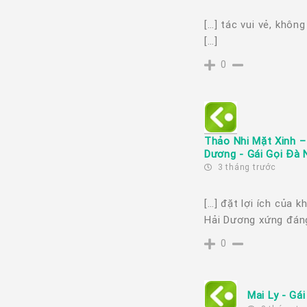
[…] tác vui vẻ, khôn
[…]
0
Thảo Nhi Mặt Xinh –
Dương - Gái Gọi Đà 
3 tháng trước
[…] đặt lợi ích của 
Hải Dương xứng đáng
0
Mai Ly - Gá