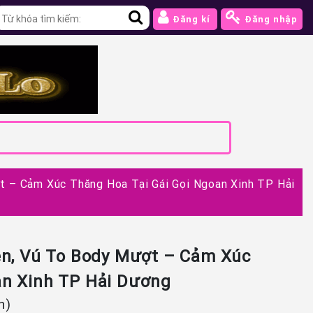
Đăng kí
Đăng nhập
ợt – Cảm Xúc Thăng Hoa Tại Gái Gọi Ngoan Xinh TP Hải
yên, Vú To Body Mượt – Cảm Xúc
an Xinh TP Hải Dương
n)