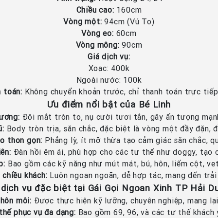
Chiều cao:
160cm
Vòng một:
94cm (Vú To)
Vòng eo:
60cm
Vòng mông:
90cm
Giá dịch vụ:
Xoạc: 400k
Ngoài nước: 100k
 toán:
Không chuyển khoản trước, chỉ thanh toán trực tiếp
Ưu điểm nổi bật của Bé Linh
hương:
Đôi mắt tròn to, nụ cười tươi tắn, gây ấn tượng mạnh
ũ:
Body tròn trịa, săn chắc, đặc biệt là vòng một đầy đặn, đ
o thon gọn:
Phẳng lỳ, ít mỡ thừa tạo cảm giác săn chắc, qu
ên:
Đàn hồi êm ái, phù hợp cho các tư thế như doggy, tạo c
p:
Bao gồm các kỹ năng như mút mát, bú, hôn, liếm cột, vet
 chiều khách:
Luôn ngoan ngoãn, dễ hợp tác, mang đến trải
dịch vụ đặc biệt tại Gái Gọi Ngoan Xinh TP Hải 
 hôn môi:
Được thực hiện kỹ lưỡng, chuyên nghiệp, mang lại
thế phục vụ đa dạng:
Bao gồm 69, 96, và các tư thế khách 