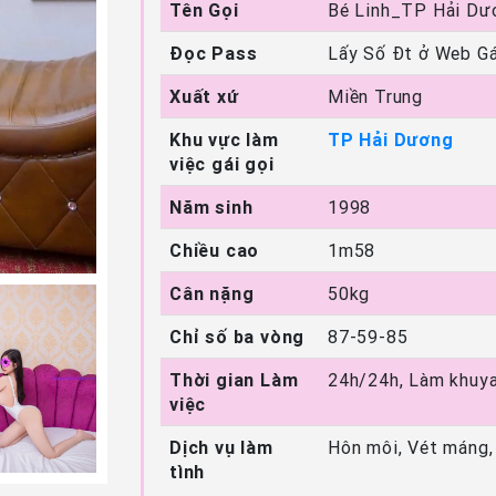
Tên Gọi
Bé Linh_TP Hải Dư
Đọc Pass
Lấy Số Đt ở Web Gá
Xuất xứ
Miền Trung
Khu vực làm
TP Hải Dương
việc gái gọi
Năm sinh
1998
Chiều cao
1m58
Cân nặng
50kg
Chỉ số ba vòng
87-59-85
Thời gian Làm
24h/24h, Làm khuya
việc
Dịch vụ làm
Hôn môi, Vét máng,
tình