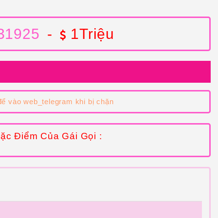
31925
-
1Triệu
ể vào web_telegram khi bị chặn
ặc Điểm Của Gái Gọi :