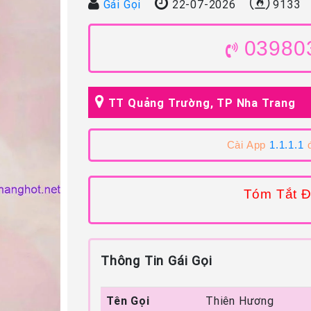
Gái Gọi
22-07-2026
9133
03980
TT Quảng Trường, TP Nha Trang
Cài App
1.1.1.1
đ
Tóm Tắt Đ
Thông Tin Gái Gọi
Tên Gọi
Thiên Hương