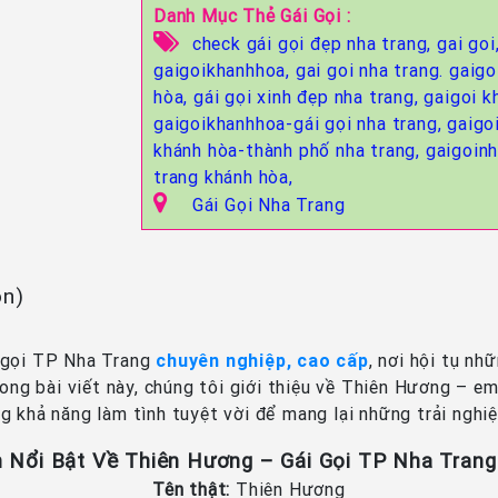
Danh Mục Thẻ Gái Gọi :
check gái gọi đẹp nha trang,
gai goi
gaigoikhanhhoa,
gai goi nha trang. gaig
hòa,
gái gọi xinh đẹp nha trang,
gaigoi k
gaigoikhanhhoa-gái gọi nha trang,
gaigo
khánh hòa-thành phố nha trang,
gaigoinh
trang khánh hòa,
Gái Gọi Nha Trang
ọn)
i gọi TP Nha Trang
chuyên nghiệp, cao cấp
, nơi hội tụ nh
ong bài viết này, chúng tôi giới thiệu về Thiên Hương – e
ng khả năng làm tình tuyệt vời để mang lại những trải nghi
 Nổi Bật Về Thiên Hương – Gái Gọi TP Nha Tran
Tên thật:
Thiên Hương