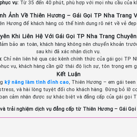
phục vụ:
Từ 35 đến 40 phút, phù hợp với mọi nhu cầu của k
nh Ảnh Về Thiên Hương – Gái Gọi TP Nha Trang 
ên Hương để khách hàng có thể hình dung rõ nét về vẻ đẹp 
yên Khi Liên Hệ Với Gái Gọi TP Nha Trang Chuyê
ảm bảo an toàn, khách hàng không nên chuyển khoản trước,
sau khi đã xác nhận dịch vụ.
:
Chỉ nên liên hệ qua các kênh chính thức của gái gọi TP Nh
hục vụ, khách hàng cần giữ thái độ lịch sự, tôn trọng em g
Kết Luận
ng
kỹ năng làm tình đỉnh cao
, Thiên Hương – em gái teen
stress, và hài lòng tuyệt đối cho khách hàng. Đừng bỏ lỡ cơ
 bạn cảm nhận được sự khác biệt và đẳng cấp của gái gọi 
h và trải nghiệm dịch vụ đẳng cấp từ Thiên Hương – Gái Gọ