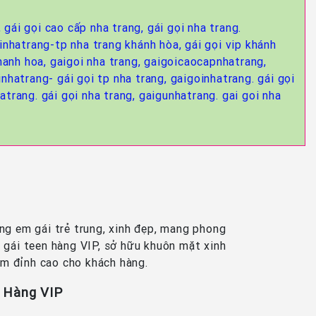
,
gái gọi cao cấp nha trang,
gái gọi nha trang.
oinhatrang-tp nha trang khánh hòa,
gái gọi vip khánh
hanh hoa,
gaigoi nha trang,
gaigoicaocapnhatrang,
inhatrang- gái gọi tp nha trang,
gaigoinhatrang. gái gọi
atrang. gái gọi nha trang,
gaigunhatrang. gai goi nha
ững em gái trẻ trung, xinh đẹp, mang phong
m gái teen hàng VIP, sở hữu khuôn mặt xinh
ệm đỉnh cao cho khách hàng.
g Hàng VIP