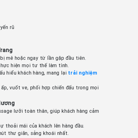
yến rũ
Trang
bị mê hoặc ngay từ lần gặp đầu tiên.
hực hiện mọi tư thế làm tình.
ấu hiểu khách hàng, mang lại
trải nghiệm
ấp, vuốt ve, phối hợp chiến đấu trong mọi
Hương
assage lưỡi toàn thân, giúp khách hàng cảm
ự thoải mái của khách lên hàng đầu.
út thư giãn, sảng khoái nhất.