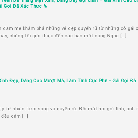
 Teen Da Trắng Mặt Xinh, Dáng Dây Gợi Cảm – Gái Xinh Cao C
ái Gọi Đã Xác Thực %
m đam mê khám phá những vẻ đẹp quyến rũ từ những cô gái x
ay, chúng tôi giới thiệu đến các bạn một nàng Ngọc […]
 Xinh Đẹp, Dáng Cao Mượt Mà, Làm Tình Cực Phê - Gái Gọi Đà 
ẹp tự nhiên, tươi sáng và quyến rũ. Đôi mắt hơi gợi tình, ánh 
i đều cảm […]