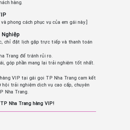
hách hàng.
VIP
và phong cách phục vụ của em gái này.]
n Nghiệp
 chỉ đặt lịch gặp trực tiếp và thanh toán
a Trang để tránh rủi ro.
ái, góp phần mang lại trải nghiệm tốt nhất.
 hàng VIP tại gái gọi TP Nha Trang cam kết
 hội trải nghiệm dịch vụ cao cấp, chuyên
TP Nha Trang.
i TP Nha Trang hàng VIP!