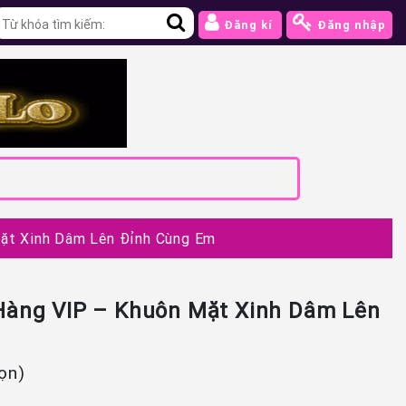
Đăng kí
Đăng nhập
ặt Xinh Dâm Lên Đỉnh Cùng Em
Hàng VIP – Khuôn Mặt Xinh Dâm Lên
họn)