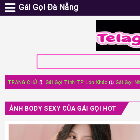
Gái Gọi Đà Nẵng
TRANG CHỦ
🛐
Gái Gọi Tỉnh TP Lớn Khác
🛐
Gái Gọi N
ẢNH BODY SEXY CỦA GÁI GỌI HOT