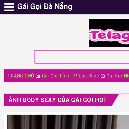
Gái Gọi Đà Nẵng
TRANG CHỦ
🛐
Gái Gọi Tỉnh TP Lớn Khác
🛐
Gái Gọi N
ẢNH BODY SEXY CỦA GÁI GỌI HOT