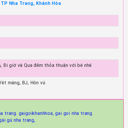
, TP Nha Trang, Khánh Hòa
, Đi giờ và Qua đêm thỏa thuận với bé nhé
Vét máng, BJ, Hôn vú
ha trang. gaigoikhanhhoa,
gai goi nha trang.
gái gú nha trang,