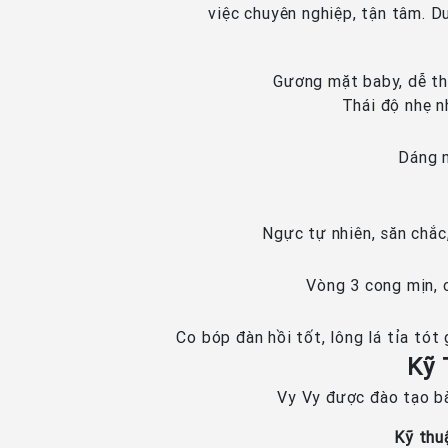
việc chuyên nghiệp, tận tâm. D
Gương mặt baby, dễ thư
Thái độ nhẹ n
Dáng n
Ngực tự nhiên, săn chắc
Vòng 3 cong mịn, 
Co bóp đàn hồi tốt, lông lá tỉa tót
Kỹ 
Vy Vy được đào tạo bài
Kỹ thu