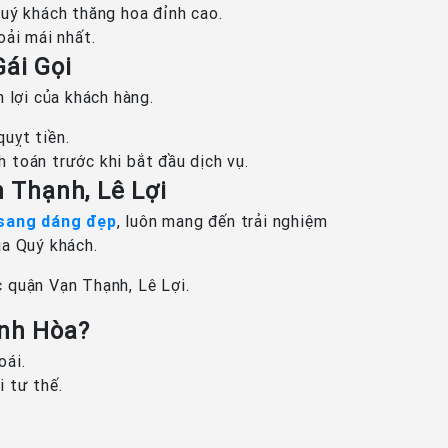
Quý khách thăng hoa đỉnh cao.
oải mái nhất.
ái Gọi
 lợi của khách hàng.
uỵt tiền.
 toán trước khi bắt đầu dịch vụ.
n Thạnh, Lê Lợi
 sang dáng đẹp
, luôn mang đến trải nghiệm
ủa Quý khách.
c quận Vạn Thạnh, Lê Lợi.
ánh Hòa?
oái.
i tư thế.