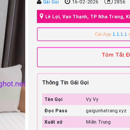
Gái Gọi
16-02-2026
2856
Lê Lợi, Vạn Thạnh, TP Nha Trang, 
Cài App
1.1.1.1
đ
Tóm Tắt Đ
Thông Tin Gái Gọi
Tên Gọi
Vy Vy
Đọc Pass
gaigunhatrang.xyz
Xuất xứ
Miền Trung