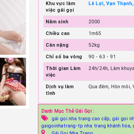
Khu vực làm
Lê Lợi, Vạn Thạnh
việc gái gọi
Năm sinh
2000
Chiều cao
1m65
Cân nặng
52kg
Chỉ số ba vòng
90 - 63 - 91
Thời gian Làm
24h/24h, Làm khuya
việc
Dịch vụ làm
Qua đêm, Hôn môi, 
tình
Danh Mục Thẻ Gái Gọi :
gái gọi nha trang cao cấp,
gái gọi n
gaigoinhatrang-tp nha trang khánh hòa,
Gái Gọi Nha Trang