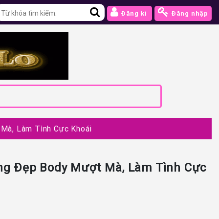
Đăng kí
Đăng nhập
 Mà, Làm Tình Cực Khoái
áng Đẹp Body Mượt Mà, Làm Tình Cực