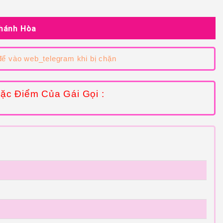
Khánh Hòa
ể vào web_telegram khi bị chặn
ặc Điểm Của Gái Gọi :