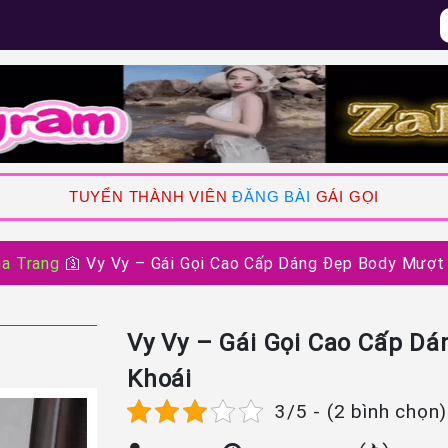
TUYỂN THÀNH VIÊN
ĐĂNG BÀI
GÁI GỌI
ha Trang
🛐
Vy Vy – Gái Gọi Cao Cấp Dáng Đẹp Body Mượt
Vy Vy – Gái Gọi Cao Cấp D
Khoái
3/5 - (2 bình chọn)