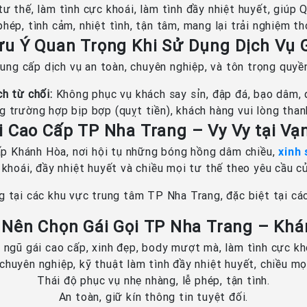
ư thế, làm tình cực khoái, làm tình đầy nhiệt huyết, giúp 
hép, tình cảm, nhiệt tình, tận tâm, mang lại trải nghiệm th
ưu Ý Quan Trọng Khi Sử Dụng Dịch Vụ G
ung cấp dịch vụ an toàn, chuyên nghiệp, và tôn trọng quyền
h từ chối:
Không phục vụ khách say sỉn, đập đá, bạo dâm, q
 trường hợp bịp bợp (quỵt tiền), khách hàng vui lòng thanh
i Cao Cấp TP Nha Trang – Vy Vy tại Vạ
ấp Khánh Hòa, nơi hội tụ những bóng hồng dâm chiều,
xinh
 khoái, đầy nhiệt huyết và chiều mọi tư thế theo yêu cầu c
 tại các khu vực trung tâm TP Nha Trang, đặc biệt tại cá
 Nên Chọn Gái Gọi TP Nha Trang – Kh
 ngũ gái cao cấp, xinh đẹp, body mượt mà, làm tình cực kh
chuyên nghiệp, kỹ thuật làm tình đầy nhiệt huyết, chiều mọ
Thái độ phục vụ nhẹ nhàng, lễ phép, tận tình.
An toàn, giữ kín thông tin tuyệt đối.