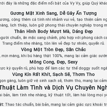
ưới đây là những đặc điểm nổi bật của Vy Vy, giúp Quý khác
Gương Mặt Xinh Sang, Dễ Gây Ấn Tượng
ơng, cộng thêm cá tính nhí nhảnh vui vẻ, tạo thiện cảm ng
hàng, lịch thiệp, luôn giữ phong thái chuyên nghiệp trong m
Thân Hình Body Mượt Mà, Dáng Đẹp
gười chuẩn, ăn mặc sang chảnh, phù hợp với phong cách c
Trang điểm nhẹ nhàng, tôn lên vẻ đẹp tự nhiên, quyến rũ.
Vòng Một Tròn Đẹp, Săn Chắc
, mịn màng, khi bú hàng thật 100%, mang lại cảm giác sướ
Mông Cong, Đẹp, Sexy
cực kỳ quyến rũ, phù hợp để làm các tư thế doggy suốt ngà
Vùng Kín Rất Khít, Sạch Sẽ, Thơm Tho
 gọn gàng, luôn giữ vệ sinh sạch sẽ, thơm tho, mang lại cả
Thuật Làm Tình và Dịch Vụ Chuyên Ng
 bản, làm tình nhẹ nhàng, kỹ thuật tốt, làm hài lòng mọi 
ật:
Thao tác chuẩn, bài bản, mang lại cảm giác cực khoái tr