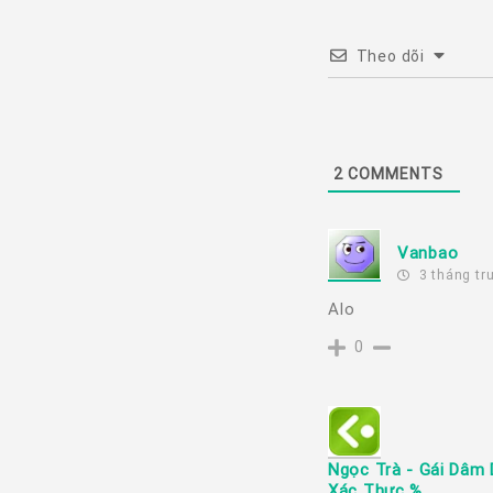
Theo dõi
2
COMMENTS
Vanbao
3 tháng tr
Alo
0
Ngọc Trà - Gái Dâm 
Xác Thực %