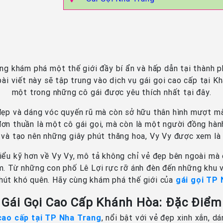
ùng khám phá một thế giới đầy bí ẩn và hấp dẫn tại thành
bài viết này sẽ tập trung vào dịch vụ gái gọi cao cấp tại 
một trong những cô gái được yêu thích nhất tại đây.
 đẹp và dáng vóc quyến rũ mà còn sở hữu thân hình mượt mà
đơn thuần là một cô gái gọi, mà còn là một người đồng hàn
ế và tạo nên những giây phút thăng hoa, Vy Vy được xem là
hiểu kỹ hơn về Vy Vy, mô tả không chỉ vẻ đẹp bên ngoài mà 
m. Từ những con phố Lê Lợi rực rỡ ánh đèn đến những khu 
hút khó quên. Hãy cùng khám phá thế giới của
gái gọi TP
 Gái Gọi Cao Cấp Khánh Hòa: Đặc Điểm
cao cấp tại TP Nha Trang
, nổi bật với vẻ đẹp xinh xắn,