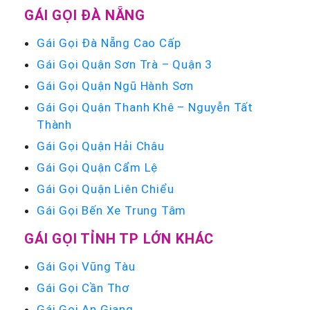
GÁI GỌI ĐÀ NẴNG
Gái Gọi Đà Nẵng Cao Cấp
Gái Gọi Quận Sơn Trà – Quận 3
Gái Gọi Quận Ngũ Hành Sơn
Gái Gọi Quận Thanh Khê – Nguyễn Tất
Thành
Gái Gọi Quận Hải Châu
Gái Gọi Quận Cẩm Lệ
Gái Gọi Quận Liên Chiểu
Gái Gọi Bến Xe Trung Tâm
GÁI GỌI TỈNH TP LỚN KHÁC
Gái Gọi Vũng Tàu
Gái Gọi Cần Thơ
Gái Gọi An Giang