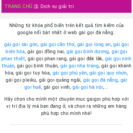
TRANG CHỦ
🛐
Dịch vụ giải trí
Những từ khóa phổ biến trên kết quả tìm kiếm của
google nổi bật nhất ở web gái gọi đà nẵng :
gái gọi sài gòn
,
gái gọi cần thơ
,
gái gọi long an
,
gái gọi
biên hòa
, gái gọi đồng nai,
gái gọi bình dương
,
gái gọi
phan thiết
, gái gọi phan rang, gái gọi đắk lắk,
gái gọi ninh
thuận
, gái gọi bình thuận,
gái gọi nha trang
, gái gọi khánh
hòa, gái gọi tuy hòa,
gái gọi phú yên
,
gái gọi quy nhơn
,
gái gọi pleiku, gái gọi quảng ngãi,
gái gọi đà nẵng
,
gái
gọi huế
, gái gọi vinh,
gái gọi hà nội
,….
Hãy chọn cho mình một chuyên mục gaigoi phù hợp với
vị trí địa lý mà bạn đang ở, và chọn ra những em hàng
phù hợp cho mình nhé!