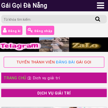
Gái Gọi Đà Nẵng
Đăng kí
Đăng nhập
TUYỂN THÀNH VIÊN
ĐĂNG BÀI
GÁI GỌI
TRANG CHỦ
🛐
Dịch vụ giải trí
DỊCH VỤ GIẢI TRÍ