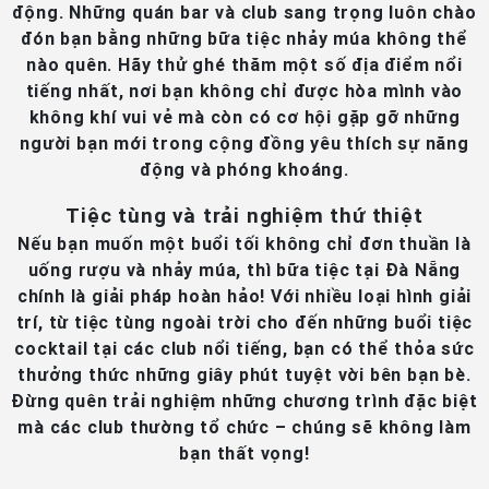
động. Những quán bar và club sang trọng luôn chào
đón bạn bằng những bữa tiệc nhảy múa không thể
nào quên. Hãy thử ghé thăm một số địa điểm nổi
tiếng nhất, nơi bạn không chỉ được hòa mình vào
không khí vui vẻ mà còn có cơ hội gặp gỡ những
người bạn mới trong cộng đồng yêu thích sự năng
động và phóng khoáng.
Tiệc tùng và trải nghiệm thứ thiệt
Nếu bạn muốn một buổi tối không chỉ đơn thuần là
uống rượu và nhảy múa, thì bữa tiệc tại Đà Nẵng
chính là giải pháp hoàn hảo! Với nhiều loại hình giải
trí, từ tiệc tùng ngoài trời cho đến những buổi tiệc
cocktail tại các club nổi tiếng, bạn có thể thỏa sức
thưởng thức những giây phút tuyệt vời bên bạn bè.
Đừng quên trải nghiệm những chương trình đặc biệt
mà các club thường tổ chức – chúng sẽ không làm
bạn thất vọng!