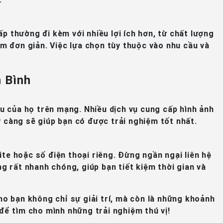
cấp thường đi kèm với nhiều lợi ích hơn, từ chất lượng
ệm đơn giản. Việc lựa chọn tùy thuộc vào nhu cầu và
h Bình
ệu của họ trên mạng. Nhiều dịch vụ cung cấp hình ảnh
 càng sẽ giúp bạn có được trải nghiệm tốt nhất.
site hoặc số điện thoại riêng. Đừng ngần ngại liên hệ
 rất nhanh chóng, giúp bạn tiết kiệm thời gian và
cho bạn không chỉ sự giải trí, mà còn là những khoảnh
ể tìm cho mình những trải nghiệm thú vị!