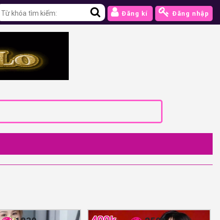
Đăng kí
Đăng nhập