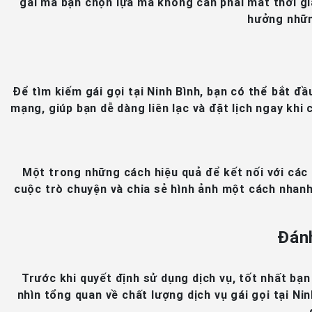
gái mà bạn chọn lựa mà không cần phải mất thời gia
hưởng những
Để tìm kiếm gái gọi tại Ninh Bình, bạn có thể bắt đầ
mạng, giúp bạn dễ dàng liên lạc và đặt lịch ngay kh
Một trong những cách hiệu quả để kết nối với các 
cuộc trò chuyện và chia sẻ hình ảnh một cách nhanh
Đánh
Trước khi quyết định sử dụng dịch vụ, tốt nhất bạ
nhìn tổng quan về chất lượng dịch vụ gái gọi tại Ni