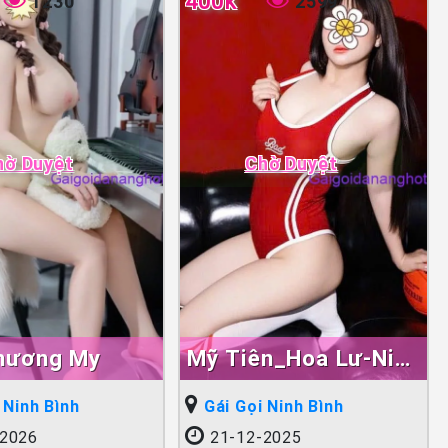
400k
1230
2599
hờ Duyệt
Chờ Duyệt
hương My
Mỹ Tiên_Hoa Lư-Ninh
Bình
 Ninh Bình
Gái Gọi Ninh Bình
2026
21-12-2025