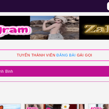
TUYỂN THÀNH VIÊN
ĐĂNG BÀI
GÁI GỌI
nh Bình