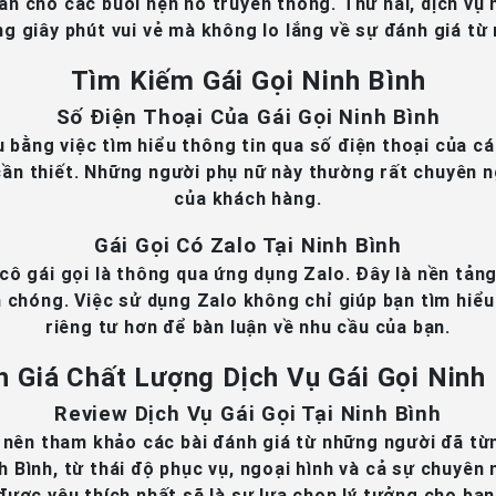
n cho các buổi hẹn hò truyền thống. Thứ hai, dịch vụ n
 giây phút vui vẻ mà không lo lắng về sự đánh giá từ
Tìm Kiếm Gái Gọi Ninh Bình
Số Điện Thoại Của Gái Gọi Ninh Bình
u bằng việc tìm hiểu thông tin qua số điện thoại của các
i cần thiết. Những người phụ nữ này thường rất chuyên
của khách hàng.
Gái Gọi Có Zalo Tại Ninh Bình
cô gái gọi là thông qua ứng dụng Zalo. Đây là nền tảng
 chóng. Việc sử dụng Zalo không chỉ giúp bạn tìm hiểu
riêng tư hơn để bàn luận về nhu cầu của bạn.
 Giá Chất Lượng Dịch Vụ Gái Gọi Ninh
Review Dịch Vụ Gái Gọi Tại Ninh Bình
n nên tham khảo các bài đánh giá từ những người đã từn
nh Bình, từ thái độ phục vụ, ngoại hình và cả sự chuyê
được yêu thích nhất sẽ là sự lựa chọn lý tưởng cho bạn