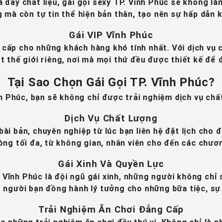
đầy chất liệu, gái gọi sexy TP. Vĩnh Phúc sẽ không là
 mà còn tự tin thể hiện bản thân, tạo nên sự hấp dẫn 
Gái VIP Vĩnh Phúc
cấp cho những khách hàng khó tính nhất. Với dịch vụ 
 thế giới riêng, nơi mà mọi thứ đều được thiết kế để 
Tại Sao Chọn Gái Gọi TP. Vĩnh Phúc?
nh Phúc, bạn sẽ không chỉ được trải nghiệm dịch vụ ch
Dịch Vụ Chất Lượng
bài bản, chuyên nghiệp từ lúc bạn liên hệ đặt lịch ch
òng tối đa, từ không gian, nhân viên cho đến các chươn
Gái Xinh Và Quyền Lực
 Vĩnh Phúc là đội ngũ gái xinh, những người không chỉ 
ng người bạn đồng hành lý tưởng cho những bữa tiệc, sự 
Trải Nghiệm Ăn Chơi Đẳng Cấp