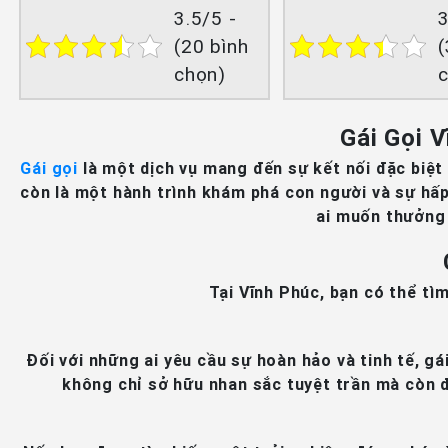
3.5/5 -
3
(20 bình
(
chọn)
Gái Gọi 
Gái gọi
là một dịch vụ mang đến sự kết nối đặc biệt
còn là một hành trình khám phá con người và sự hấp
ai muốn thưởng 
Tại Vĩnh Phúc, bạn có thể tìm
Đối với những ai yêu cầu sự hoàn hảo và tinh tế, 
không chỉ sở hữu nhan sắc tuyệt trần mà còn 