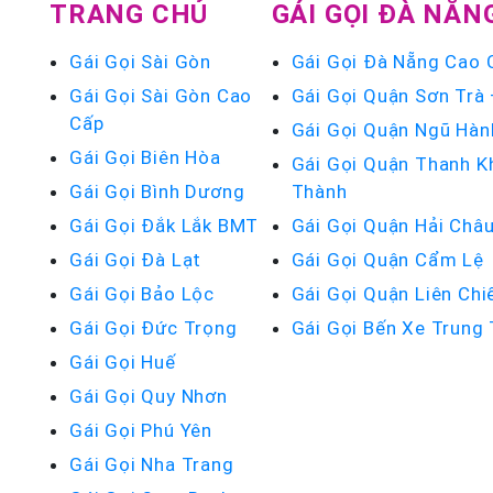
TRANG CHỦ
GÁI GỌI ĐÀ NẴN
Gái Gọi Sài Gòn
Gái Gọi Đà Nẵng Cao 
Gái Gọi Sài Gòn Cao
Gái Gọi Quận Sơn Trà
Cấp
Gái Gọi Quận Ngũ Hàn
Gái Gọi Biên Hòa
Gái Gọi Quận Thanh K
Gái Gọi Bình Dương
Thành
Gái Gọi Đắk Lắk BMT
Gái Gọi Quận Hải Châ
Gái Gọi Đà Lạt
Gái Gọi Quận Cẩm Lệ
Gái Gọi Bảo Lộc
Gái Gọi Quận Liên Chi
Gái Gọi Đức Trọng
Gái Gọi Bến Xe Trung
Gái Gọi Huế
Gái Gọi Quy Nhơn
Gái Gọi Phú Yên
Gái Gọi Nha Trang