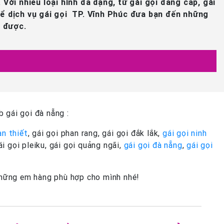
ới nhiều loại hình đa dạng, từ gái gọi đẳng cấp, gái
để dịch vụ gái gọi TP. Vĩnh Phúc đưa bạn đến những
 được.
 gái gọi đà nẵng :
an thiết
, gái gọi phan rang, gái gọi đắk lắk,
gái gọi ninh
gái gọi pleiku, gái gọi quảng ngãi,
gái gọi đà nẵng
,
gái gọi
 những em hàng phù hợp cho mình nhé!