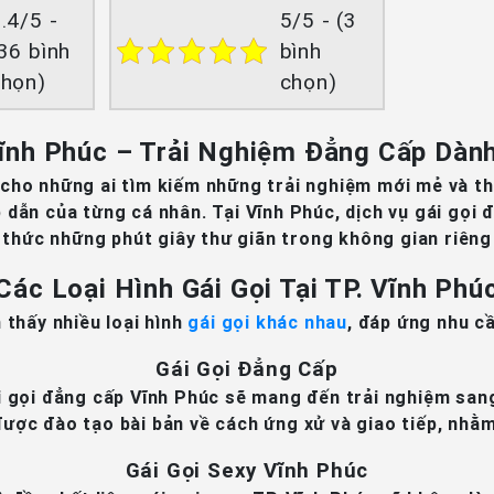
.4/5 -
5/5 - (3
36 bình
bình
chọn)
chọn)
Vĩnh Phúc – Trải Nghiệm Đẳng Cấp Dàn
 cho những ai tìm kiếm những trải nghiệm mới mẻ và t
 dẫn của từng cá nhân. Tại Vĩnh Phúc, dịch vụ gái gọi 
thức những phút giây thư giãn trong không gian riêng 
Các Loại Hình Gái Gọi Tại TP. Vĩnh Phú
 thấy nhiều loại hình
gái gọi khác nhau
, đáp ứng nhu c
Gái Gọi Đẳng Cấp
gái gọi đẳng cấp Vĩnh Phúc sẽ mang đến trải nghiệm san
được đào tạo bài bản về cách ứng xử và giao tiếp, nh
Gái Gọi Sexy Vĩnh Phúc