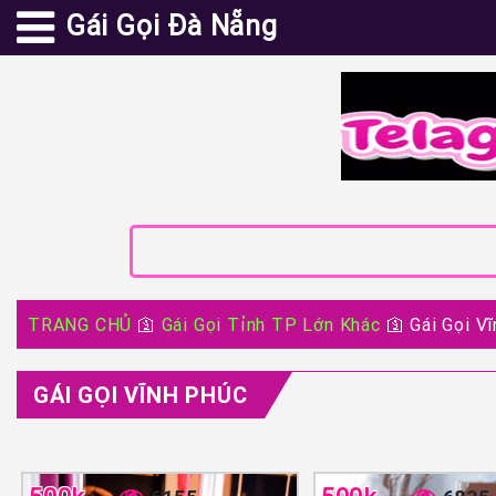
Gái Gọi Đà Nẵng
TRANG CHỦ
🛐
Gái Gọi Tỉnh TP Lớn Khác
🛐
Gái Gọi V
GÁI GỌI VĨNH PHÚC