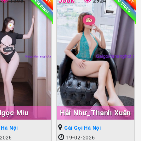
KIỂM ĐỊNH
500k
CÓ VIDEO
1593
2924
Ngọc Miu
Hải Như_Thanh Xuân
 Hà Nội
Gái Gọi Hà Nội
2026
19-02-2026