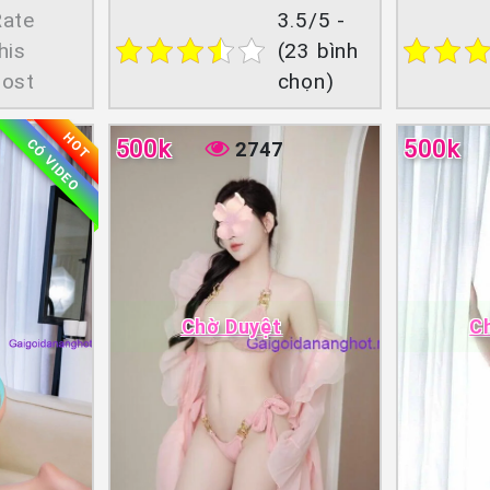
Rate
3.5/5 -
his
(23 bình
post
chọn)
HOT
500k
500k
CÓ VIDEO
2747
Chờ Duyệt
C