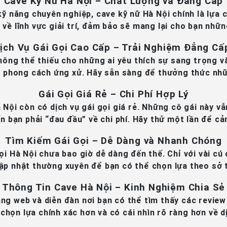
Cave Kỹ Nữ Hà Nội – Chất Lượng và Đẳng Cấp
ỹ năng chuyên nghiệp, cave kỹ nữ Hà Nội chính là lựa
về lĩnh vực giải trí, đảm bảo sẽ mang lại cho bạn nhữn
ịch Vụ Gái Gọi Cao Cấp – Trải Nghiệm Đẳng Cấ
hông thể thiếu cho những ai yêu thích sự sang trọng v
 phong cách ứng xử. Hãy sẵn sàng để thưởng thức nhữn
Gái Gọi Giá Rẻ – Chi Phí Hợp Lý
à Nội còn có dịch vụ gái gọi giá rẻ. Những cô gái này v
 bạn phải “đau đầu” về chi phí. Hãy thử một lần để cảm
Tìm Kiếm Gái Gọi – Dễ Dàng và Nhanh Chóng
gọi Hà Nội chưa bao giờ dễ dàng đến thế. Chỉ với vài cú
cập nhật thường xuyên để bạn có thể chọn lựa theo sở 
Thông Tin Cave Hà Nội – Kinh Nghiệm Chia Sẻ
ang web và diễn đàn nơi bạn có thể tìm thấy các revie
 chọn lựa chính xác hơn và có cái nhìn rõ ràng hơn về d