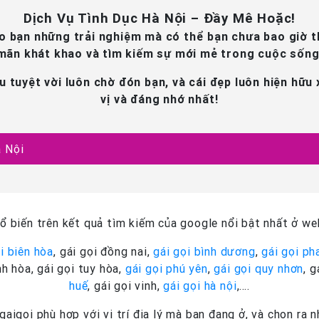
Dịch Vụ Tình Dục Hà Nội – Đầy Mê Hoặc!
ho bạn những trải nghiệm mà có thể bạn chưa bao giờ 
mãn khát khao và tìm kiếm sự mới mẻ trong cuộc sống
u tuyệt vời luôn chờ đón bạn, và cái đẹp luôn hiện hữu
vị và đáng nhớ nhất!
à Nội
 biến trên kết quả tìm kiếm của google nổi bật nhất ở web
i biên hòa
, gái gọi đồng nai,
gái gọi bình dương
,
gái gọi ph
nh hòa, gái gọi tuy hòa,
gái gọi phú yên
,
gái gọi quy nhơn
, 
huế
, gái gọi vinh,
gái gọi hà nội
,….
igoi phù hợp với vị trí địa lý mà bạn đang ở, và chọn ra