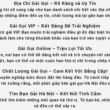
Địa Chỉ Gái Gọi – Rõ Ràng và Uy Tín
 tôi sẽ cung cấp cho bạn danh sách chi tiết các địa ch
ấy những điểm đến uy tín, chất lượng mà lại gần bạn nh
Gái Gọi VIP – Rất Đáng Để Trải Nghiệm
cô gái VIP. Bạn muốn trải nghiệm điều gì đó đặc biệt 
ách làm cho từng khoảnh khắc của bạn trở nên tuyệt v
Gái Gọi Online – Tiện Lợi Tối Ưu
ên, nơi bạn có thể dễ dàng kết nối và trò chuyện với các
ột, bạn có thể có một cuộc hẹn thú vị chỉ trong chớp 
Chất Lượng Gái Gọi – Cam Kết Với Đẳng Cấp!
chuyên nghiệp luôn được đặt lên hàng đầu. Từ cách tiế
 tin tưởng rằng, mỗi phút giây bên gái gọi Hà Nội đều x
Tìm Bạn Gái Hà Nội – Kết Nối Tình Cảm
có thể tìm kiếm những mối quan hệ thú vị. Từ bạn bè, n
cả đều có thể xảy ra.