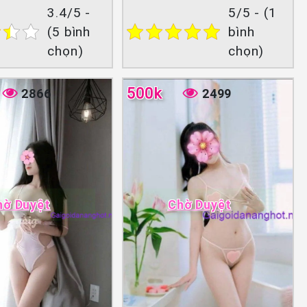
3.4/5 -
5/5 - (1
(5 bình
bình
chọn)
chọn)
500k
2866
2499
hờ Duyệt
Chờ Duyệt