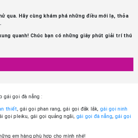
thử qua. Hãy cùng khám phá những điều mới lạ, thỏa
.
 xung quanh! Chúc bạn có những giây phút giải trí thú
 gái gọi đà nẵng :
an thiết
, gái gọi phan rang, gái gọi đắk lắk,
gái gọi ninh
gái gọi pleiku, gái gọi quảng ngãi,
gái gọi đà nẵng
,
gái gọi
 những em hàng phù hợp cho mình nhé!