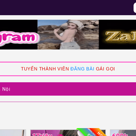
TUYỂN THÀNH VIÊN
ĐĂNG BÀI
GÁI GỌI
à Nội
HOT