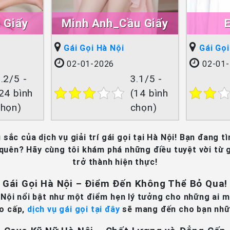
 Giấy
Minh Anh_Cầu Giấy
Gái Gọi Hà Nội
Gái Gọi
02-01-2026
02-01-
.2/5 -
3.1/5 -
24 bình
(14 bình
chọn)
chọn)
ắc của dịch vụ giải trí gái gọi tại Hà Nội! Bạn đang tì
ên? Hãy cùng tôi khám phá những điều tuyệt vời từ gá
trở thành hiện thực!
Gái Gọi Hà Nội – Điểm Đến Không Thể Bỏ Qua!
à Nội nổi bật như một điểm hẹn lý tưởng cho những ai 
ao cấp,
dịch vụ gái gọi tại đây
sẽ mang đến cho bạn nhữn