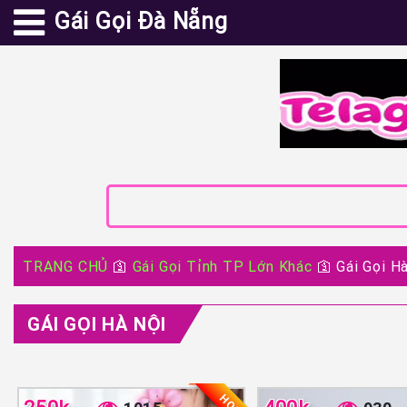
Gái Gọi Đà Nẵng
TRANG CHỦ
🛐
Gái Gọi Tỉnh TP Lớn Khác
🛐
Gái Gọi H
GÁI GỌI HÀ NỘI
HOT