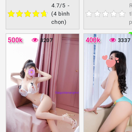
4.7/5 -
(4 bình
t
chọn)
500k
400k
3207
3337