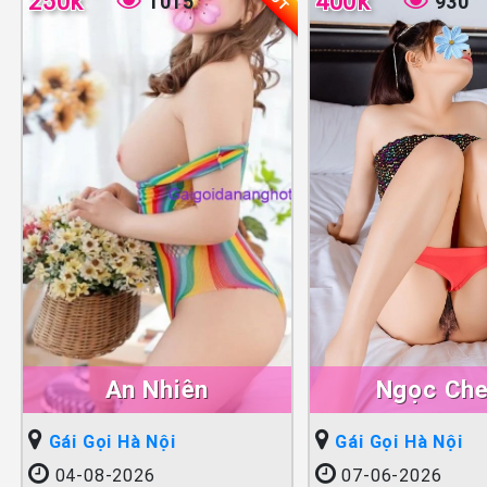
250k
400k
1015
930
An Nhiên
Ngọc Che
Gái Gọi Hà Nội
Gái Gọi Hà Nội
04-08-2026
07-06-2026