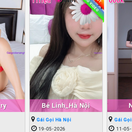
1Triệu
600k
CÓ VIDEO
4461
ry
Bé Linh_Hà Nội
Gái Gọi Hà Nội
Gái Gọi
19-05-2026
11-05-