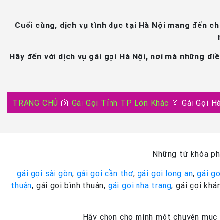
Cuối cùng, dịch vụ tình dục tại Hà Nội mang đến c
Hãy đến với dịch vụ gái gọi Hà Nội, nơi mà những điề
TRANG CHỦ
🛐
Gái Gọi Tỉnh TP Lớn Khác
🛐
Gái Gọi H
Những từ khóa phổ
gái gọi sài gòn
,
gái gọi cần thơ
,
gái gọi long an
,
gái gọ
thuận
, gái gọi bình thuận,
gái gọi nha trang
, gái gọi khá
Hãy chọn cho mình một chuyên mục ga