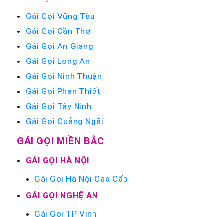
Gái Gọi Vũng Tàu
Gái Gọi Cần Thơ
Gái Gọi An Giang
Gái Gọi Long An
Gái Gọi Ninh Thuận
Gái Gọi Phan Thiết
Gái Gọi Tây Ninh
Gái Gọi Quảng Ngãi
GÁI GỌI MIỀN BẮC
GÁI GỌI HÀ NỘI
Gái Gọi Hà Nội Cao Cấp
GÁI GỌI NGHỆ AN
Gái Gọi TP Vinh