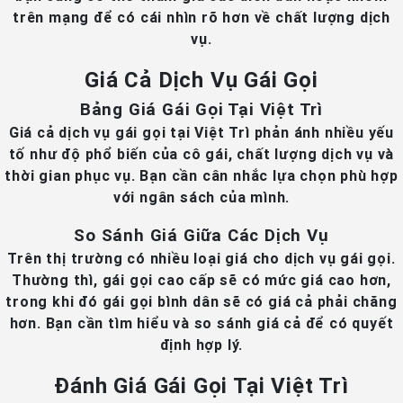
trên mạng để có cái nhìn rõ hơn về chất lượng dịch
vụ.
Giá Cả Dịch Vụ Gái Gọi
Bảng Giá Gái Gọi Tại Việt Trì
Giá cả dịch vụ gái gọi tại Việt Trì phản ánh nhiều yếu
tố như độ phổ biến của cô gái, chất lượng dịch vụ và
thời gian phục vụ. Bạn cần cân nhắc lựa chọn phù hợp
với ngân sách của mình.
So Sánh Giá Giữa Các Dịch Vụ
Trên thị trường có nhiều loại giá cho dịch vụ gái gọi.
Thường thì, gái gọi cao cấp sẽ có mức giá cao hơn,
trong khi đó gái gọi bình dân sẽ có giá cả phải chăng
hơn. Bạn cần tìm hiểu và so sánh giá cả để có quyết
định hợp lý.
Đánh Giá Gái Gọi Tại Việt Trì