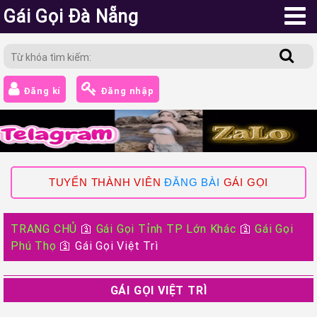
Gái Gọi Đà Nẵng
Đăng kí
Đăng nhập
TUYỂN THÀNH VIÊN
ĐĂNG BÀI
GÁI GỌI
TRANG CHỦ
🛐
Gái Gọi Tỉnh TP Lớn Khác
🛐
Gái Gọi
Phú Thọ
🛐
Gái Gọi Việt Trì
GÁI GỌI VIỆT TRÌ