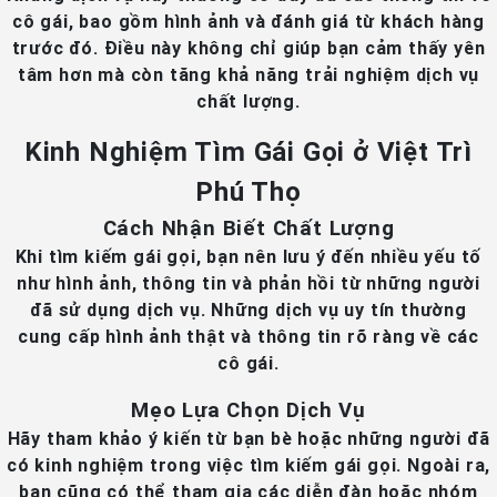
cô gái, bao gồm hình ảnh và đánh giá từ khách hàng
trước đó. Điều này không chỉ giúp bạn cảm thấy yên
tâm hơn mà còn tăng khả năng trải nghiệm dịch vụ
chất lượng.
Kinh Nghiệm Tìm Gái Gọi ở Việt Trì
Phú Thọ
Cách Nhận Biết Chất Lượng
Khi tìm kiếm gái gọi, bạn nên lưu ý đến nhiều yếu tố
như hình ảnh, thông tin và phản hồi từ những người
đã sử dụng dịch vụ. Những dịch vụ uy tín thường
cung cấp hình ảnh thật và thông tin rõ ràng về các
cô gái.
Mẹo Lựa Chọn Dịch Vụ
Hãy tham khảo ý kiến từ bạn bè hoặc những người đã
có kinh nghiệm trong việc tìm kiếm gái gọi. Ngoài ra,
bạn cũng có thể tham gia các diễn đàn hoặc nhóm