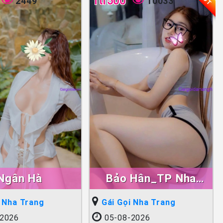
1tr500
2449
10033
Ngân Hà
Bảo Hân_TP Nha
Trang
i Nha Trang
Gái Gọi Nha Trang
2026
05-08-2026