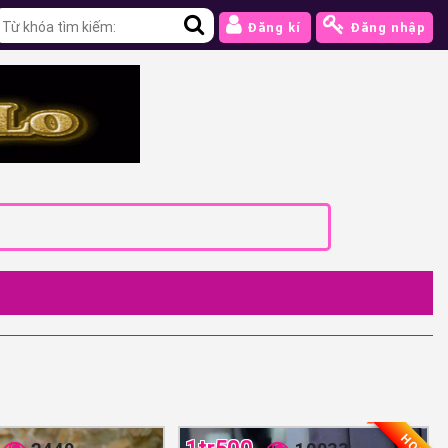
Đăng kí
Đăng nhập
HOT