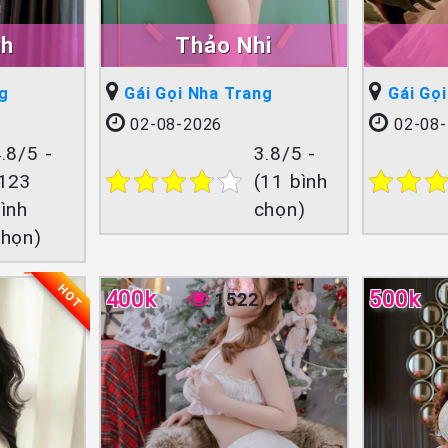
nh
Thảo Nhi
ng
Gái Gọi Nha Trang
Gái Gọ
02-08-2026
02-08-
.8/5 -
3.8/5 -
(123
(11 bình
ình
chọn)
chọn)
HOT
400k
500k
1522