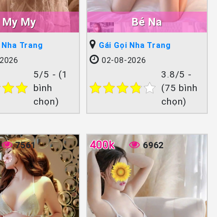
My My
Bé Na
i Nha Trang
Gái Gọi Nha Trang
2026
02-08-2026
5/5 - (1
3.8/5 -
bình
(75 bình
chọn)
chọn)
400k
7561
6962