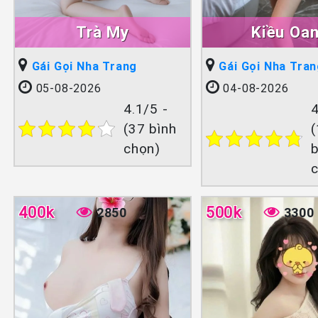
Trà My
Kiều Oa
Gái Gọi Nha Trang
Gái Gọi Nha Tra
05-08-2026
04-08-2026
4.1/5 -
4
(37 bình
chọn)
b
400k
500k
2850
3300