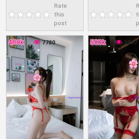
Rate
this
t
post
400k
500k
7780
2347