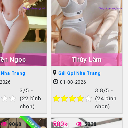
Yên Ngọc
Thùy Lâm
i Nha Trang
Gái Gọi Nha Trang
2026
01-08-2026
3/5 -
3.8/5 -
(22 bình
(24 bình
chọn)
chọn)
500k
9068
5338