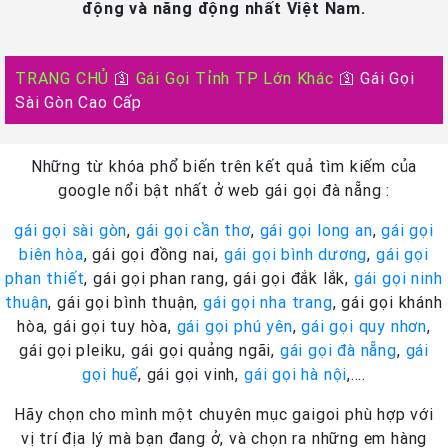
động và năng động nhất Việt Nam.
TRANG CHỦ
🛐
Gái Gọi Tỉnh TP Lớn Khác
🛐
Gái Gọi
Sài Gòn Cao Cấp
Những từ khóa phổ biến trên kết quả tìm kiếm của
google nổi bật nhất ở web gái gọi đà nẵng :
gái gọi sài gòn
,
gái gọi cần thơ
,
gái gọi long an
,
gái gọi
biên hòa
, gái gọi đồng nai,
gái gọi bình dương
,
gái gọi
phan thiết
, gái gọi phan rang, gái gọi đắk lắk,
gái gọi ninh
thuận
, gái gọi bình thuận,
gái gọi nha trang
, gái gọi khánh
hòa, gái gọi tuy hòa,
gái gọi phú yên
,
gái gọi quy nhơn
,
gái gọi pleiku, gái gọi quảng ngãi,
gái gọi đà nẵng
,
gái
gọi huế
, gái gọi vinh,
gái gọi hà nội
,….
Hãy chọn cho mình một chuyên mục gaigoi phù hợp với
vị trí địa lý mà bạn đang ở, và chọn ra những em hàng