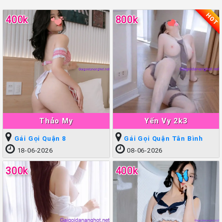
HOT
400k
800k
Thảo My
Yến Vy 2k3
Gái Gọi Quận 8
Gái Gọi Quận Tân Bình
18-06-2026
08-06-2026
300k
400k