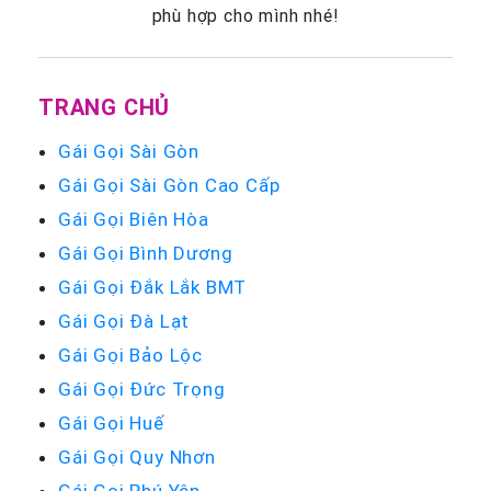
phù hợp cho mình nhé!
TRANG CHỦ
Gái Gọi Sài Gòn
Gái Gọi Sài Gòn Cao Cấp
Gái Gọi Biên Hòa
Gái Gọi Bình Dương
Gái Gọi Đắk Lắk BMT
Gái Gọi Đà Lạt
Gái Gọi Bảo Lộc
Gái Gọi Đức Trọng
Gái Gọi Huế
Gái Gọi Quy Nhơn