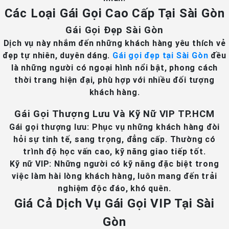
Các Loại Gái Gọi Cao Cấp Tại Sài Gòn
Gái Gọi Đẹp Sài Gòn
Dịch vụ này nhắm đến những khách hàng yêu thích vẻ
đẹp tự nhiên, duyên dáng.
Gái gọi đẹp tại Sài Gòn
đều
là những người có ngoại hình nổi bật, phong cách
thời trang hiện đại, phù hợp với nhiều đối tượng
khách hàng.
Gái Gọi Thượng Lưu Và Kỹ Nữ VIP TP.HCM
Gái gọi thượng lưu:
Phục vụ những khách hàng đòi
hỏi sự tinh tế, sang trọng, đẳng cấp. Thường có
trình độ học vấn cao, kỹ năng giao tiếp tốt.
Kỹ nữ VIP:
Những người có kỹ năng đặc biệt trong
việc làm hài lòng khách hàng, luôn mang đến trải
nghiệm độc đáo, khó quên.
Giá Cả Dịch Vụ Gái Gọi VIP Tại Sài
Gòn