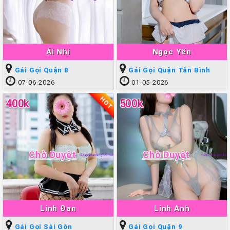
Ái Nhi
Ngọc Yến
Gái Gọi Quận 8
Gái Gọi Quận Tân Bình
07-06-2026
01-05-2026
HOT
400k
500k
Chờ Duyệt
Chờ Duyệt
Linh Đan
Linh Anh
Gái Gọi Sài Gòn
Gái Gọi Quận 9