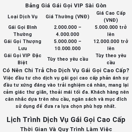
Bảng Giá Gái Gọi VIP Sài Gòn
Giá Cao Cấp
Loại Dịch Vụ
Giá Thường (VNĐ)
(VNĐ)
Gái Gọi Bình
2.000.000 –
5.000.000 trở
Thường
4.000.000
lên
Gái Gọi Thượng
5.000.000 –
12.000.000 trở
Lưu
10.000.000
lên
Gái Gọi VIP Đặc
Tùy theo yêu
Tùy theo yêu cầu
Biệt
cầu
Có Nên Chi Trả Cho Dịch Vụ Gái Gọi Cao Cấp?
Việc đầu tư cho dịch vụ gái gọi cao cấp phản ánh sự
đầu tư xứng đáng vào trải nghiệm cá nhân, mang lại
cảm giác thư giãn, thoải mái tối đa. Khách hàng nên
cân nhắc dựa trên nhu cầu, ngân sách và mục đích
sử dụng để đưa ra lựa chọn phù hợp nhất.
Lịch Trình Dịch Vụ Gái Gọi Cao Cấp
Thời Gian Và Quy Trình Làm Việc