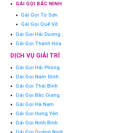
GÁI GỌI BẮC NINH
Gái Gọi Từ Sơn
Gái Gọi Quế Võ
Gái Gọi Hải Dương
Gái Gọi Thanh Hóa
DỊCH VỤ GIẢI TRÍ
Gái Gọi Hải Phòng
Gái Gọi Nam Định
Gái Gọi Thái Bình
Gái Gọi Bắc Giang
Gái Gọi Hà Nam
Gái Gọi Hưng Yên
Gái Gọi Ninh Bình
Gái Gọi Quảng Ninh