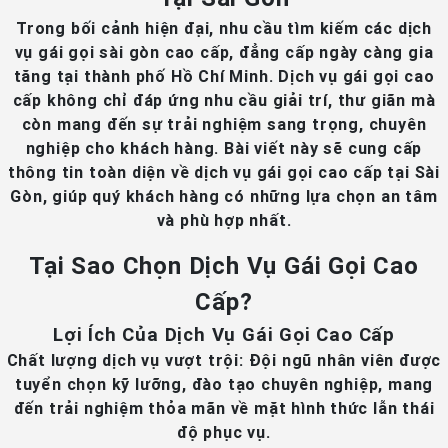
Trong bối cảnh hiện đại, nhu cầu tìm kiếm các dịch
vụ gái gọi sài gòn cao cấp, đẳng cấp ngày càng gia
tăng tại thành phố Hồ Chí Minh. Dịch vụ gái gọi cao
cấp không chỉ đáp ứng nhu cầu giải trí, thư giãn mà
còn mang đến sự trải nghiệm sang trọng, chuyên
nghiệp cho khách hàng. Bài viết này sẽ cung cấp
thông tin toàn diện về dịch vụ gái gọi cao cấp tại Sài
Gòn, giúp quý khách hàng có những lựa chọn an tâm
và phù hợp nhất.
Tại Sao Chọn Dịch Vụ Gái Gọi Cao
Cấp?
Lợi Ích Của Dịch Vụ Gái Gọi Cao Cấp
Chất lượng dịch vụ vượt trội:
Đội ngũ nhân viên được
tuyển chọn kỹ lưỡng, đào tạo chuyên nghiệp, mang
đến trải nghiệm thỏa mãn về mặt hình thức lẫn thái
độ phục vụ.