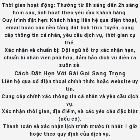
Thời gian hoạt động:
Thường từ 8h sáng đến 2h sáng
hôm sau, linh hoạt theo yêu cầu khách hàng.
Quy trình đặt hẹn:
Khách hàng liên hệ qua điện thoại,
email hoặc các nền tảng đặt lịch trực tuyến, cung
cấp thông tin cá nhân, yêu cầu dịch vụ, thời gian cụ
thể.
Xác nhận và chuẩn bị:
Đội ngũ hỗ trợ xác nhận hẹn,
chuẩn bị nhân viên phù hợp, đảm bảo dịch vụ diễn ra
suôn sẻ.
Cách Đặt Hẹn Với Gái Gọi Sang Trọng
Liên hệ qua số điện thoại chính thức hoặc website uy
tín.
Cung cấp chính xác thông tin cá nhân và yêu cầu dịch
vụ.
Xác nhận thời gian, địa điểm, và các yêu cầu đặc biệt
(nếu có).
Thanh toán và xác nhận lịch trình trước ít nhất 1 giờ
hoặc theo quy định của dịch vụ.