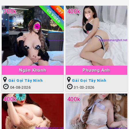
HOT
700k
400k
CÓ VIDEO
Ngân Khánh
Phương Anh
Gái Gọi Tây Ninh
Gái Gọi Tây Ninh
04-08-2026
31-03-2026
400k
400k