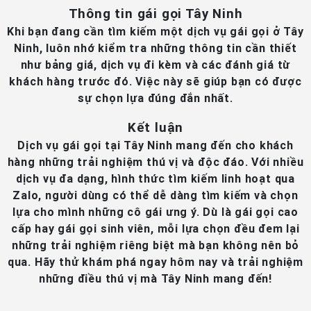
Thông tin gái gọi Tây Ninh
Khi bạn đang cần tìm kiếm một dịch vụ gái gọi ở Tây
Ninh, luôn nhớ kiểm tra những thông tin cần thiết
như bảng giá, dịch vụ đi kèm và các đánh giá từ
khách hàng trước đó. Việc này sẽ giúp bạn có được
sự chọn lựa đúng đắn nhất.
Kết luận
Dịch vụ gái gọi tại Tây Ninh mang đến cho khách
hàng những trải nghiệm thú vị và độc đáo. Với nhiều
dịch vụ đa dạng, hình thức tìm kiếm linh hoạt qua
Zalo, người dùng có thể dễ dàng tìm kiếm và chọn
lựa cho mình những cô gái ưng ý. Dù là gái gọi cao
cấp hay gái gọi sinh viên, mỗi lựa chọn đều đem lại
những trải nghiệm riêng biệt mà bạn không nên bỏ
qua. Hãy thử khám phá ngay hôm nay và trải nghiệm
những điều thú vị mà Tây Ninh mang đến!