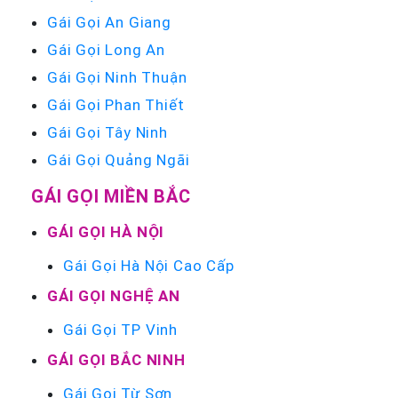
Gái Gọi An Giang
Gái Gọi Long An
Gái Gọi Ninh Thuận
Gái Gọi Phan Thiết
Gái Gọi Tây Ninh
Gái Gọi Quảng Ngãi
GÁI GỌI MIỀN BẮC
GÁI GỌI HÀ NỘI
Gái Gọi Hà Nội Cao Cấp
GÁI GỌI NGHỆ AN
Gái Gọi TP Vinh
GÁI GỌI BẮC NINH
Gái Gọi Từ Sơn