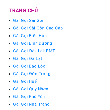
TRANG CHỦ
Gái Gọi Sài Gòn
Gái Gọi Sài Gòn Cao Cấp
Gái Gọi Biên Hòa
Gái Gọi Bình Dương
Gái Gọi Đắk Lắk BMT
Gái Gọi Đà Lạt
Gái Gọi Bảo Lộc
Gái Gọi Đức Trọng
Gái Gọi Huế
Gái Gọi Quy Nhơn
Gái Gọi Phú Yên
Gái Gọi Nha Trang