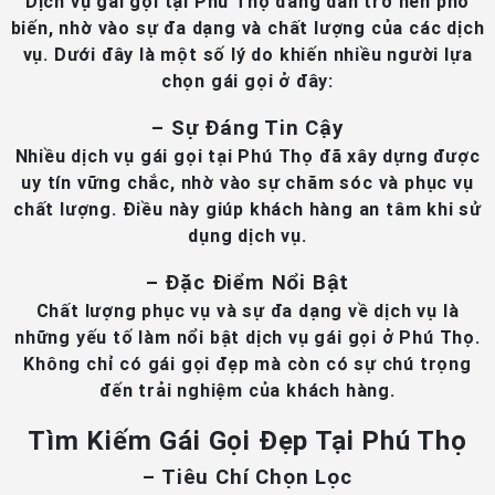
Dịch vụ gái gọi tại Phú Thọ đang dần trở nên phổ
biến, nhờ vào sự đa dạng và chất lượng của các dịch
vụ. Dưới đây là một số lý do khiến nhiều người lựa
chọn gái gọi ở đây:
– Sự Đáng Tin Cậy
Nhiều dịch vụ gái gọi tại Phú Thọ đã xây dựng được
uy tín vững chắc, nhờ vào sự chăm sóc và phục vụ
chất lượng. Điều này giúp khách hàng an tâm khi sử
dụng dịch vụ.
– Đặc Điểm Nổi Bật
Chất lượng phục vụ và sự đa dạng về dịch vụ là
những yếu tố làm nổi bật dịch vụ gái gọi ở Phú Thọ.
Không chỉ có gái gọi đẹp mà còn có sự chú trọng
đến trải nghiệm của khách hàng.
Tìm Kiếm Gái Gọi Đẹp Tại Phú Thọ
– Tiêu Chí Chọn Lọc