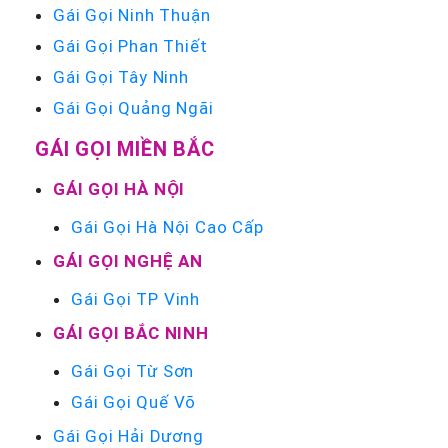
Gái Gọi Ninh Thuận
Gái Gọi Phan Thiết
Gái Gọi Tây Ninh
Gái Gọi Quảng Ngãi
GÁI GỌI MIỀN BẮC
GÁI GỌI HÀ NỘI
Gái Gọi Hà Nội Cao Cấp
GÁI GỌI NGHỆ AN
Gái Gọi TP Vinh
GÁI GỌI BẮC NINH
Gái Gọi Từ Sơn
Gái Gọi Quế Võ
Gái Gọi Hải Dương