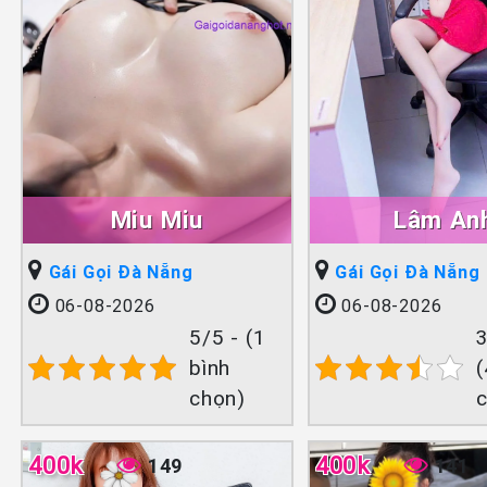
Miu Miu
Lâm An
Gái Gọi Đà Nẵng
Gái Gọi Đà Nẵng
06-08-2026
06-08-2026
5/5 - (1
3
bình
(
chọn)
400k
400k
149
141