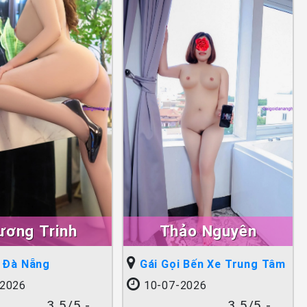
ương Trinh
Thảo Nguyên
i Đà Nẵng
Gái Gọi Bến Xe Trung Tâm
2026
10-07-2026
3.5/5 -
3.5/5 -