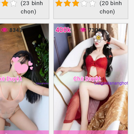
(23 bình
(20 bình
chọn)
chọn)
400k
8343
7304
hờ Duyệt
Chờ Duyệt