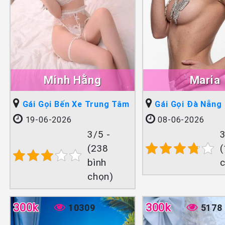
Minh Hằng
Maria
Gái Gọi Bến Xe Trung Tâm
Gái Gọi Đà Nẵng
19-06-2026
08-06-2026
3/5 -
3
(238
(
bình
chọn)
300k
300k
10309
5178