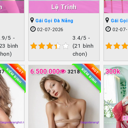
h
Lệ Trinh
Gái Gọi Đà Nẵng
Gái Gọ
02-07-2026
02-07-
.9/5 -
3.4/5 -
23 bình
(21 bình
chọn)
chọn)
HOT
HOT
KIỂM ĐỊNH
KIỂM ĐỊNH
6.500.000
300k
87
3218
C