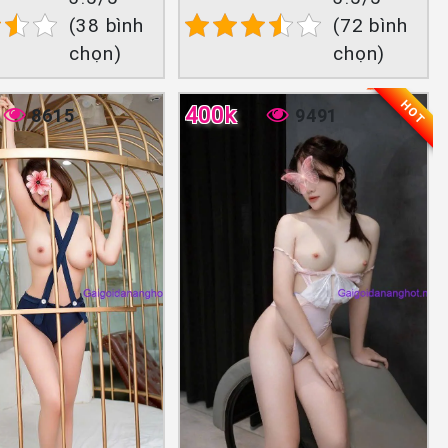
(38 bình
(72 bình
chọn)
chọn)
HOT
400k
8615
9491