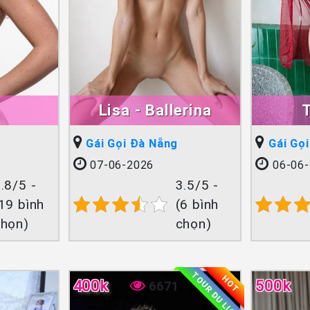
Lisa - Ballerina
Gái Gọi Đà Nẵng
Gái Gọ
07-06-2026
06-06-
.8/5 -
3.5/5 -
19 bình
(6 bình
chọn)
chọn)
TOUR DU LỊCH
HOT
400k
500k
6671