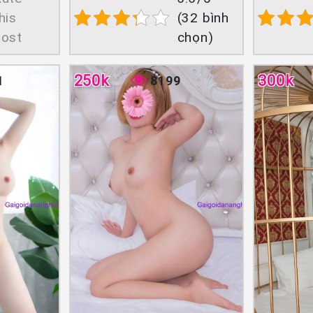
his
(32 bình
post
chọn)
250k
300k
1
8199