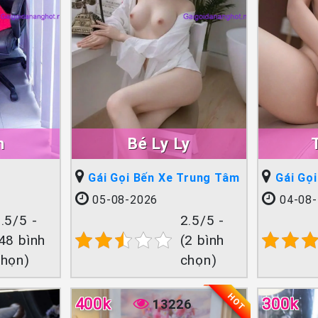
h
Bé Ly Ly
Gái Gọi Bến Xe Trung Tâm
Gái Gọ
05-08-2026
04-08-
.5/5 -
2.5/5 -
48 bình
(2 bình
chọn)
chọn)
HOT
400k
300k
13226