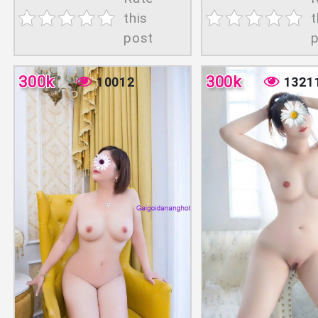
this
t
post
300k
300k
10012
1321