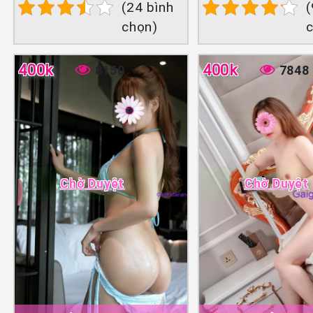
(24 bình
(
chọn)
400k
400k
8150
7848
Chờ Duyệt
Chờ Duyệt