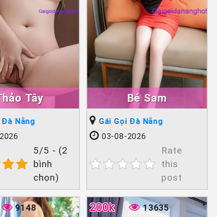
Thảo Tây
Bé Sam
i Đà Nẵng
Gái Gọi Đà Nẵng
2026
03-08-2026
5/5 - (2
Rate
bình
this
chọn)
post
200k
9148
13635