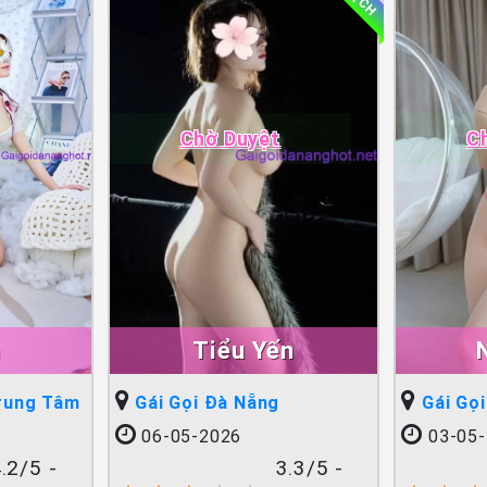
Chờ Duyệt
C
n
Tiểu Yến
Trung Tâm
Gái Gọi Đà Nẵng
Gái Gọ
06-05-2026
03-05-
.2/5 -
3.3/5 -