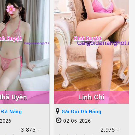
hờ Duyệt
Chờ Duyệt
Nhã Uyên
Linh Chi
i Đà Nẵng
Gái Gọi Đà Nẵng
2026
02-05-2026
3.8/5 -
2.9/5 -