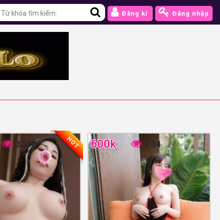
Đăng kí
Đăng nhập
HOT
600k
3388
134