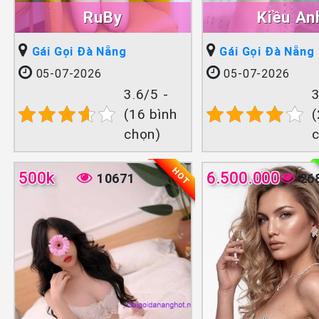
RuBy
Kiều An
Gái Gọi Đà Nẵng
Gái Gọi Đà Nẵng
05-07-2026
05-07-2026
3.6/5 -
3
(16 bình
(
chọn)
HOT
500k
6.500.000
10671
26