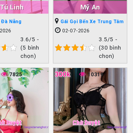
Tú Linh
Mỹ An
i Đà Nẵng
Gái Gọi Bến Xe Trung Tâm
2026
02-07-2026
3.6/5 -
3.5/5 -
(5 bình
(30 bình
chọn)
chọn)
300k
7825
10319
hờ Duyệt
Chờ Duyệt