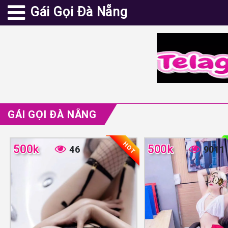
Gái Gọi Đà Nẵng
GÁI GỌI ĐÀ NẴNG
HOT
500k
500k
46
9011