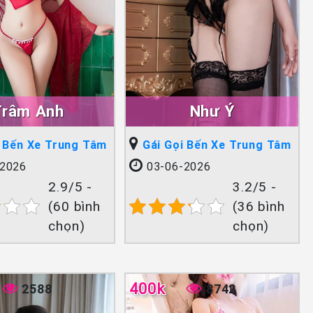
Trâm Anh
Như Ý
i Bến Xe Trung Tâm
Gái Gọi Bến Xe Trung Tâm
2026
03-06-2026
2.9/5 -
3.2/5 -
(60 bình
(36 bình
chọn)
chọn)
400k
2588
8742