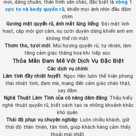
mịn, dáng chuẩn, thân hình săn chắc, đặc biệt là
vòng 1
cực to và body quyến rũ
, khiến mọi ánh nhìn đều đắm
chìm.
Gương mặt quyến rũ, ánh mắt lúng liếng
: Đôi mắt linh
hoạt, cặp môi gợi cảm, nụ cười duyên dáng khiến anh em
không thể rời mắt.
Thơm tho, tươi mới
: Mùi hương quyến rũ, tự nhiên, làm
tăng cảm giác thăng hoa khi tiếp xúc.
Thỏa Mãn Đam Mê Với Dịch Vụ Đặc Biệt
Các dịch vụ chính:
Làm tình đầy nhiệt huyết
: Ngọc Hân luôn thể hiện phong
thái nhiệt tình, đam mê, mang đến cảm giác chân thật,
say đắm.
Nghệ Thuật Làm Tình của cô nàng dâm đãng
: Thấu hiểu
nghệ thuật quyến rũ, biết cách tạo ra những khoảnh khắc
khó quên.
Thái độ phục vụ chuyên nghiệp
: Luôn chiều khách, giữ
thái độ thân thiện, tận tình, giúp khách hàng cảm thấy
thoải mái nhất.