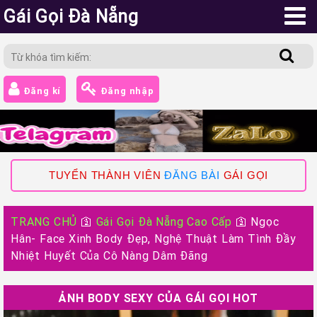
Gái Gọi Đà Nẵng
Đăng kí
Đăng nhập
TUYỂN THÀNH VIÊN
ĐĂNG BÀI
GÁI GỌI
TRANG CHỦ
🛐
Gái Gọi Đà Nẵng Cao Cấp
🛐
Ngọc
Hân- Face Xinh Body Đẹp, Nghệ Thuật Làm Tình Đầy
Nhiệt Huyết Của Cô Nàng Dâm Đãng
ẢNH BODY SEXY CỦA GÁI GỌI HOT