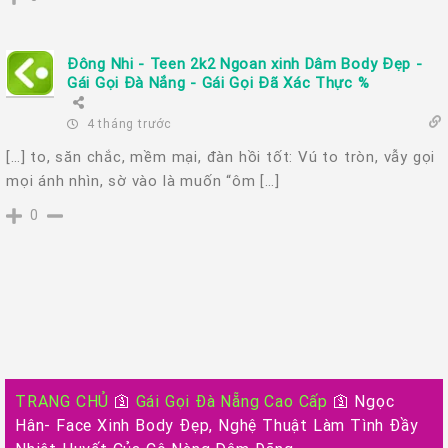
Đông Nhi - Teen 2k2 Ngoan xinh Dâm Body Đẹp -
Gái Gọi Đà Nắng - Gái Gọi Đã Xác Thực %
4 tháng trước
[…] to, săn chắc, mềm mại, đàn hồi tốt: Vú to tròn, vẫy gọi
mọi ánh nhìn, sờ vào là muốn “ôm […]
0
TRANG CHỦ
🛐
Gái Gọi Đà Nẵng Cao Cấp
🛐
Ngọc
Hân- Face Xinh Body Đẹp, Nghệ Thuật Làm Tình Đầy