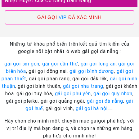
Nhiệt Huyết Của Cô Nàng Dâm Đãng
GÁI GỌI
VIP
ĐÃ XÁC MINH
Những từ khóa phổ biến trên kết quả tìm kiếm của
google nổi bật nhất ở web gái gọi đà nẵng :
gái gọi sài gòn
,
gái gọi cần thơ
,
gái gọi long an
,
gái gọi
biên hòa
, gái gọi đồng nai,
gái gọi bình dương
,
gái gọi
phan thiết
, gái gọi phan rang, gái gọi đắk lắk,
gái gọi ninh
thuận
, gái gọi bình thuận,
gái gọi nha trang
, gái gọi khánh
hòa, gái gọi tuy hòa,
gái gọi phú yên
,
gái gọi quy nhơn
,
gái gọi pleiku, gái gọi quảng ngãi,
gái gọi đà nẵng
,
gái
gọi huế
, gái gọi vinh,
gái gọi hà nội
,….
Hãy chọn cho mình một chuyên mục gaigoi phù hợp với
vị trí địa lý mà bạn đang ở, và chọn ra những em hàng
phù hợp cho mình nhé!