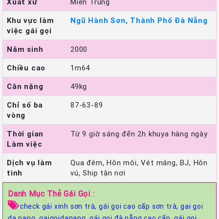
Xuất xứ
Miền Trung
Khu vực làm
Ngũ Hành Sơn, Thành Phố Đà Nẵng
việc gái gọi
Năm sinh
2000
Chiều cao
1m64
Cân nặng
49kg
Chỉ số ba
87-63-89
vòng
Thời gian
Từ 9 giờ sáng đến 2h khuya hàng ngày
Làm việc
Dịch vụ làm
Qua đêm, Hôn môi, Vét máng, BJ, Hôn
tình
vú, Ship tận nơi
Danh Mục Thẻ Gái Gọi :
check gái xinh sơn trà,
gái gọi cao cấp sơn trà,
gai goi
da nang. gaigoidanang,
gái gọi đà nẵng cao cấp,
gái gọi