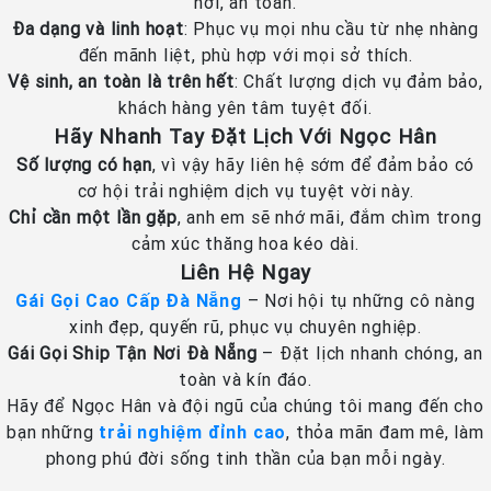
nơi, an toàn.
Đa dạng và linh hoạt
: Phục vụ mọi nhu cầu từ nhẹ nhàng
đến mãnh liệt, phù hợp với mọi sở thích.
Vệ sinh, an toàn là trên hết
: Chất lượng dịch vụ đảm bảo,
khách hàng yên tâm tuyệt đối.
Hãy Nhanh Tay Đặt Lịch Với Ngọc Hân
Số lượng có hạn
, vì vậy hãy liên hệ sớm để đảm bảo có
cơ hội trải nghiệm dịch vụ tuyệt vời này.
Chỉ cần một lần gặp
, anh em sẽ nhớ mãi, đắm chìm trong
cảm xúc thăng hoa kéo dài.
Liên Hệ Ngay
Gái Gọi Cao Cấp Đà Nẵng
– Nơi hội tụ những cô nàng
xinh đẹp, quyến rũ, phục vụ chuyên nghiệp.
Gái Gọi Ship Tận Nơi Đà Nẵng
– Đặt lịch nhanh chóng, an
toàn và kín đáo.
Hãy để Ngọc Hân và đội ngũ của chúng tôi mang đến cho
bạn những
trải nghiệm đỉnh cao
, thỏa mãn đam mê, làm
phong phú đời sống tinh thần của bạn mỗi ngày.