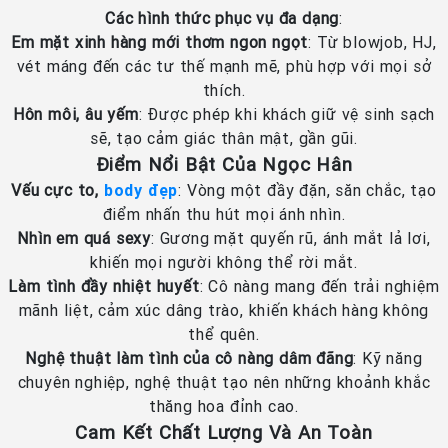
Các hình thức phục vụ đa dạng
:
Em mặt xinh hàng mới thơm ngon ngọt
: Từ blowjob, HJ,
vét máng đến các tư thế mạnh mẽ, phù hợp với mọi sở
thích.
Hôn môi, âu yếm
: Được phép khi khách giữ vệ sinh sạch
sẽ, tạo cảm giác thân mật, gần gũi.
Điểm Nổi Bật Của Ngọc Hân
Vếu cực to,
body đẹp
: Vòng một đầy đặn, săn chắc, tạo
điểm nhấn thu hút mọi ánh nhìn.
Nhìn em quá sexy
: Gương mặt quyến rũ, ánh mắt lả lơi,
khiến mọi người không thể rời mắt.
Làm tình đầy nhiệt huyết
: Cô nàng mang đến trải nghiệm
mãnh liệt, cảm xúc dâng trào, khiến khách hàng không
thể quên.
Nghệ thuật làm tình của cô nàng dâm đãng
: Kỹ năng
chuyên nghiệp, nghệ thuật tạo nên những khoảnh khắc
thăng hoa đỉnh cao.
Cam Kết Chất Lượng Và An Toàn