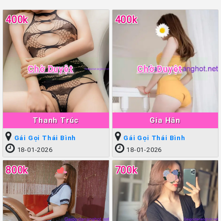
400k
400k
Chờ Duyệt
Chờ Duyệt
Thanh Trúc
Gia Hân
Gái Gọi Thái Bình
Gái Gọi Thái Bình
18-01-2026
18-01-2026
800k
700k