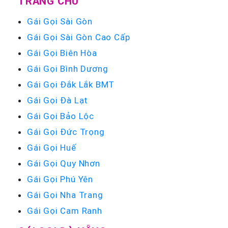
TRANG CHỦ
Gái Gọi Sài Gòn
Gái Gọi Sài Gòn Cao Cấp
Gái Gọi Biên Hòa
Gái Gọi Bình Dương
Gái Gọi Đắk Lắk BMT
Gái Gọi Đà Lạt
Gái Gọi Bảo Lộc
Gái Gọi Đức Trọng
Gái Gọi Huế
Gái Gọi Quy Nhơn
Gái Gọi Phú Yên
Gái Gọi Nha Trang
Gái Gọi Cam Ranh