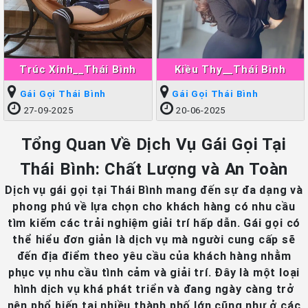
Trúc Xinh__Thái Bình
Kiều Thy__Thái Bình
Gái Gọi Thái Bình
Gái Gọi Thái Bình
27-09-2025
20-06-2025
Tổng Quan Về Dịch Vụ Gái Gọi Tại
Thái Bình: Chất Lượng và An Toàn
Dịch vụ gái gọi tại Thái Bình mang đến sự đa dạng và
phong phú về lựa chọn cho khách hàng có nhu cầu
tìm kiếm các trải nghiệm giải trí hấp dẫn. Gái gọi có
thể hiểu đơn giản là dịch vụ mà người cung cấp sẽ
đến địa điểm theo yêu cầu của khách hàng nhằm
phục vụ nhu cầu tình cảm và giải trí. Đây là một loại
hình dịch vụ khá phát triển và đang ngày càng trở
nên phổ biến tại nhiều thành phố lớn cũng như ở các