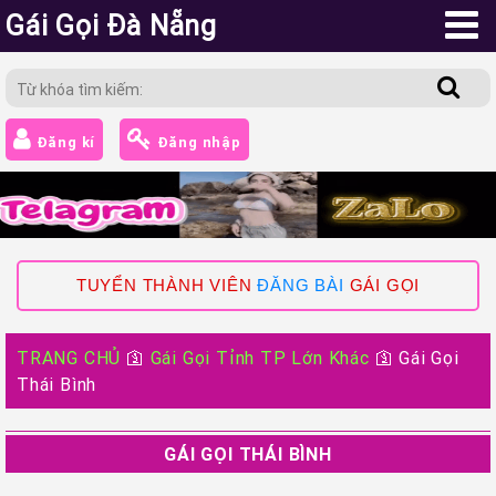
Gái Gọi Đà Nẵng
Đăng kí
Đăng nhập
TUYỂN THÀNH VIÊN
ĐĂNG BÀI
GÁI GỌI
TRANG CHỦ
🛐
Gái Gọi Tỉnh TP Lớn Khác
🛐
Gái Gọi
Thái Bình
GÁI GỌI THÁI BÌNH