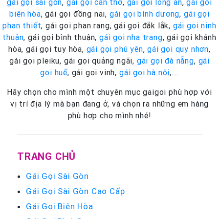
gái gọi sài gòn
,
gái gọi cần thơ
,
gái gọi long an
,
gái gọi
biên hòa
, gái gọi đồng nai,
gái gọi bình dương
,
gái gọi
phan thiết
, gái gọi phan rang, gái gọi đắk lắk,
gái gọi ninh
thuận
, gái gọi bình thuận,
gái gọi nha trang
, gái gọi khánh
hòa, gái gọi tuy hòa,
gái gọi phú yên
,
gái gọi quy nhơn
,
gái gọi pleiku, gái gọi quảng ngãi,
gái gọi đà nẵng
,
gái
gọi huế
, gái gọi vinh,
gái gọi hà nội
,….
Hãy chọn cho mình một chuyên mục gaigoi phù hợp với
vị trí địa lý mà bạn đang ở, và chọn ra những em hàng
phù hợp cho mình nhé!
TRANG CHỦ
Gái Gọi Sài Gòn
Gái Gọi Sài Gòn Cao Cấp
Gái Gọi Biên Hòa