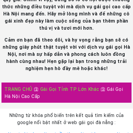
thức những điều tuyệt vời mà dịch vụ gái gọi cao cấp
Hà Nội mang đến. Hãy mở lòng mình và để những cô
gái xinh đẹp này làm cuộc sống của bạn thêm phần
thú vị và tươi mới hơn.
Cảm ơn bạn đã theo dõi, và hy vọng rằng bạn sẽ có
những giây phút thật tuyệt vời với dịch vụ gái gọi Hà
Nội, nơi mà sự hấp dẫn và phong cách luôn đồng
hành cùng nhau! Hẹn gặp lại bạn trong những trải
nghiệm hẹn hò đầy mê hoặc khác!
TRANG CHỦ
🛐
Gái Gọi Tỉnh TP Lớn Khác
🛐
Gái Gọi
Hà Nội Cao Cấp
Những từ khóa phổ biến trên kết quả tìm kiếm của
google nổi bật nhất ở web gái gọi đà nẵng :