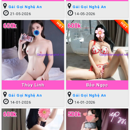
Gái Gọi Nghệ An
Gái Gọi Nghệ An
21-05-2026
14-05-2026
HOT
HOT
600k
600k
Thùy Linh
Bảo Ngọc
Gái Gọi Nghệ An
Gái Gọi Nghệ An
14-01-2026
14-01-2026
600k
500k