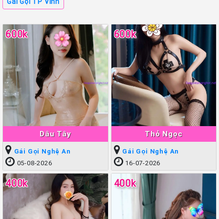
Gái Gọi TP Vinh
600k
600k
Dâu Tây
Thỏ Ngọc
Gái Gọi Nghệ An
Gái Gọi Nghệ An
05-08-2026
16-07-2026
400k
400k