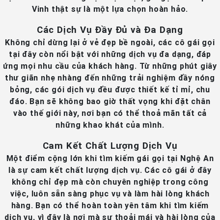
Vinh thật sự là một lựa chọn hoàn hảo.
Các Dịch Vụ Đầy Đủ và Đa Dạng
Không chỉ dừng lại ở vẻ đẹp bề ngoài, các cô gái gọi
tại đây còn nổi bật với những dịch vụ đa dạng, đáp
ứng mọi nhu cầu của khách hàng. Từ những phút giây
thư giãn nhẹ nhàng đến những trải nghiệm đầy nóng
bỏng, các gói dịch vụ đều được thiết kế tỉ mỉ, chu
đáo. Bạn sẽ không bao giờ thất vọng khi đặt chân
vào thế giới này, nơi bạn có thể thoả mãn tất cả
những khao khát của mình.
Cam Kết Chất Lượng Dịch Vụ
Một điểm cộng lớn khi tìm kiếm gái gọi tại Nghệ An
là sự cam kết chất lượng dịch vụ. Các cô gái ở đây
không chỉ đẹp mà còn chuyên nghiệp trong công
việc, luôn sẵn sàng phục vụ và làm hài lòng khách
hàng. Bạn có thể hoàn toàn yên tâm khi tìm kiếm
dịch vụ, vì đây là nơi mà sự thoải mái và hài lòng của