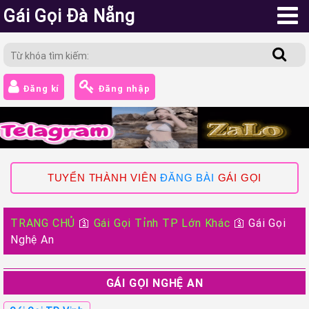
Gái Gọi Đà Nẵng
Đăng kí
Đăng nhập
TUYỂN THÀNH VIÊN
ĐĂNG BÀI
GÁI GỌI
TRANG CHỦ
🛐
Gái Gọi Tỉnh TP Lớn Khác
🛐
Gái Gọi
Nghệ An
GÁI GỌI NGHỆ AN