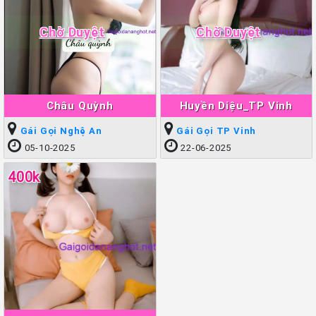
Chờ Duyệt
Chờ Duyệt
Châu Quỳnh
Huyền Diệu_TP Vinh
Gái Gọi Nghệ An
Gái Gọi TP Vinh
05-10-2025
22-06-2025
400k