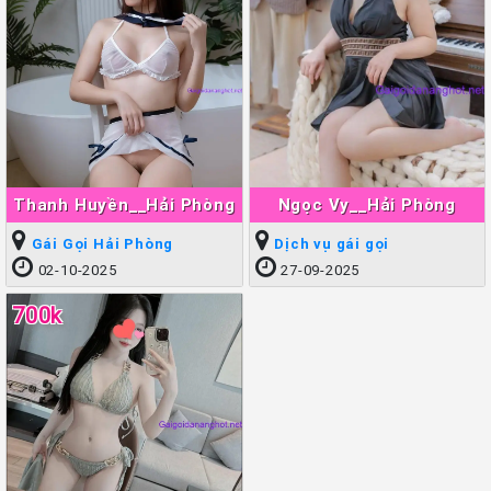
Thanh Huyền__Hải Phòng
Ngọc Vy__Hải Phòng
Gái Gọi Hải Phòng
Dịch vụ gái gọi
02-10-2025
27-09-2025
700k