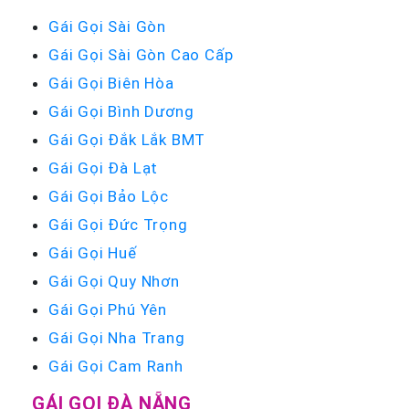
Gái Gọi Sài Gòn
Gái Gọi Sài Gòn Cao Cấp
Gái Gọi Biên Hòa
Gái Gọi Bình Dương
Gái Gọi Đắk Lắk BMT
Gái Gọi Đà Lạt
Gái Gọi Bảo Lộc
Gái Gọi Đức Trọng
Gái Gọi Huế
Gái Gọi Quy Nhơn
Gái Gọi Phú Yên
Gái Gọi Nha Trang
Gái Gọi Cam Ranh
GÁI GỌI ĐÀ NẴNG