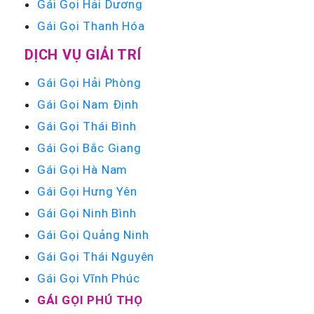
Gái Gọi Hải Dương
Gái Gọi Thanh Hóa
DỊCH VỤ GIẢI TRÍ
Gái Gọi Hải Phòng
Gái Gọi Nam Định
Gái Gọi Thái Bình
Gái Gọi Bắc Giang
Gái Gọi Hà Nam
Gái Gọi Hưng Yên
Gái Gọi Ninh Bình
Gái Gọi Quảng Ninh
Gái Gọi Thái Nguyên
Gái Gọi Vĩnh Phúc
GÁI GỌI PHÚ THỌ