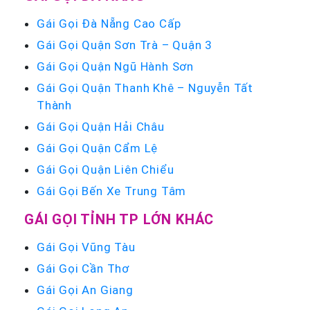
Gái Gọi Đà Nẵng Cao Cấp
Gái Gọi Quận Sơn Trà – Quận 3
Gái Gọi Quận Ngũ Hành Sơn
Gái Gọi Quận Thanh Khê – Nguyễn Tất
Thành
Gái Gọi Quận Hải Châu
Gái Gọi Quận Cẩm Lệ
Gái Gọi Quận Liên Chiểu
Gái Gọi Bến Xe Trung Tâm
GÁI GỌI TỈNH TP LỚN KHÁC
Gái Gọi Vũng Tàu
Gái Gọi Cần Thơ
Gái Gọi An Giang