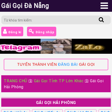
Gái Gọi Đà Nẵng
Đăng kí
Đăng nhập
TUYỂN THÀNH VIÊN
ĐĂNG BÀI
GÁI GỌI
TRANG CHỦ
🛐
Gái Gọi Tỉnh TP Lớn Khác
🛐
Gái Gọi
Hải Phòng
GÁI GỌI HẢI PHÒNG