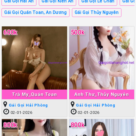
Gái Gọi Hải An
Gái Gọi Kiến An
Gái Gọi Lê Chân
Gái G
Gái Gọi Quán Toan, An Dương
Gái Gọi Thủy Nguyên
600k
500k
Trà My_Quán Toan
Anh Thư_Thủy Nguyên
Gái Gọi Hải Phòng
Gái Gọi Hải Phòng
02-01-2026
02-01-2026
800k
800k