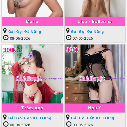
Maria
Lisa - Ballerina
Gái Gọi Đà Nẵng
Gái Gọi Đà Nẵng
08-06-2026
07-06-2026
300k
300k
Chờ Duyệt
Chờ Duyệt
Trâm Anh
Như Ý
Gái Gọi Bến Xe Trung
Gái Gọi Bến Xe Trung
Tâm
Tâm
06-06-2026
03-06-2026