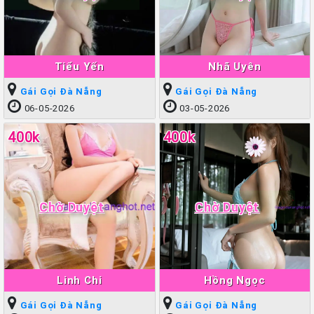
Tiểu Yến
Nhã Uyên
Gái Gọi Đà Nẵng
Gái Gọi Đà Nẵng
06-05-2026
03-05-2026
400k
400k
Chờ Duyệt
Chờ Duyệt
Linh Chi
Hồng Ngọc
Gái Gọi Đà Nẵng
Gái Gọi Đà Nẵng