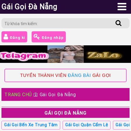
Gái Gọi Đà Nẵng
Đăng kí
Đăng nhập
TUYỂN THÀNH VIÊN
ĐĂNG BÀI
GÁI GỌI
TRANG CHỦ
🛐
Gái Gọi Đà Nẵng
GÁI GỌI ĐÀ NẴNG
Gái Gọi Bến Xe Trung Tâm
Gái Gọi Quận Cẩm Lệ
Gái Gọi