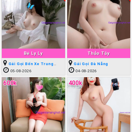
Bé Ly Ly
Thảo Tây
Gái Gọi Bến Xe Trung
Gái Gọi Đà Nẵng
Tâm
05-08-2026
04-08-2026
600k
400k