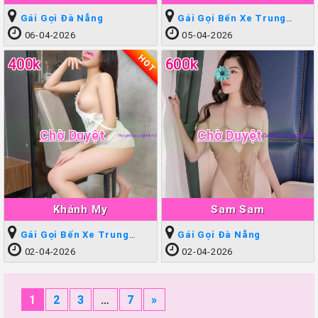
Gái Gọi Đà Nẵng
Gái Gọi Bến Xe Trung
Tâm
06-04-2026
05-04-2026
HOT
400k
600k
Chờ Duyệt
Chờ Duyệt
Khánh My
Sam Sam
Gái Gọi Bến Xe Trung
Gái Gọi Đà Nẵng
Tâm
02-04-2026
02-04-2026
1
2
3
…
7
»