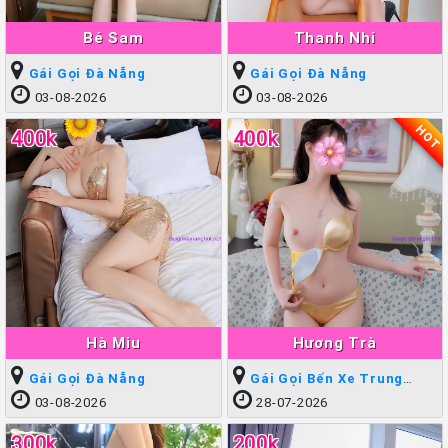
Bé Sam
Thanh Nhi
Gái Gọi Đà Nẵng
Gái Gọi Đà Nẵng
03-08-2026
03-08-2026
HOT
400k
400k
Hà Miu
Hương Trà
Gái Gọi Đà Nẵng
Gái Gọi Bến Xe Trung
Tâm
03-08-2026
28-07-2026
300k
200k