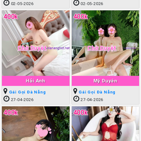
02-05-2026
02-05-2026
400k
400k
Chờ Duyệt
Chờ Duyệt
Hải Anh
Mỹ Duyên
Gái Gọi Đà Nẵng
Gái Gọi Đà Nẵng
27-04-2026
27-04-2026
400k
400k