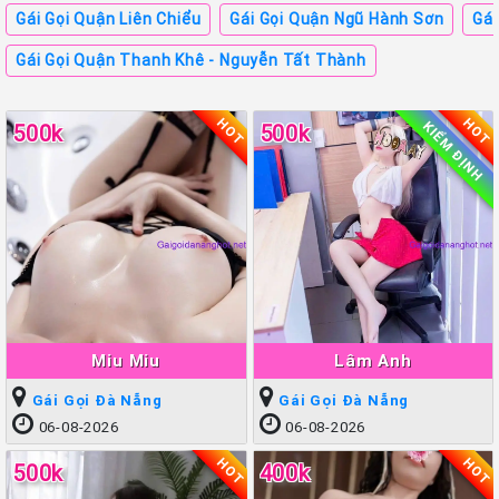
Gái Gọi Quận Liên Chiểu
Gái Gọi Quận Ngũ Hành Sơn
Gái
Gái Gọi Quận Thanh Khê - Nguyễn Tất Thành
HOT
HOT
KIỂM ĐỊNH
500k
500k
Miu Miu
Lâm Anh
Gái Gọi Đà Nẵng
Gái Gọi Đà Nẵng
06-08-2026
06-08-2026
HOT
HOT
500k
400k