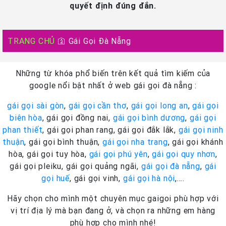
quyết định đúng đắn.
TRANG CHỦ
🛐
Gái Gọi Đà Nẵng
Những từ khóa phổ biến trên kết quả tìm kiếm của
google nổi bật nhất ở web gái gọi đà nẵng :
gái gọi sài gòn
,
gái gọi cần thơ
,
gái gọi long an
,
gái gọi
biên hòa
, gái gọi đồng nai,
gái gọi bình dương
,
gái gọi
phan thiết
, gái gọi phan rang, gái gọi đắk lắk,
gái gọi ninh
thuận
, gái gọi bình thuận,
gái gọi nha trang
, gái gọi khánh
hòa, gái gọi tuy hòa,
gái gọi phú yên
,
gái gọi quy nhơn
,
gái gọi pleiku, gái gọi quảng ngãi,
gái gọi đà nẵng
,
gái
gọi huế
, gái gọi vinh,
gái gọi hà nội
,….
Hãy chọn cho mình một chuyên mục gaigoi phù hợp với
vị trí địa lý mà bạn đang ở, và chọn ra những em hàng
phù hợp cho mình nhé!