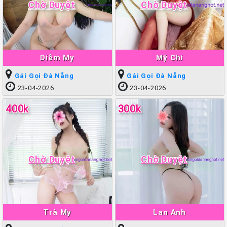
Chờ Duyệt
Chờ Duyệt
Diễm My
Mỹ Chi
Gái Gọi Đà Nẵng
Gái Gọi Đà Nẵng
23-04-2026
23-04-2026
400k
300k
Chờ Duyệt
Chờ Duyệt
Trà My
Lan Anh