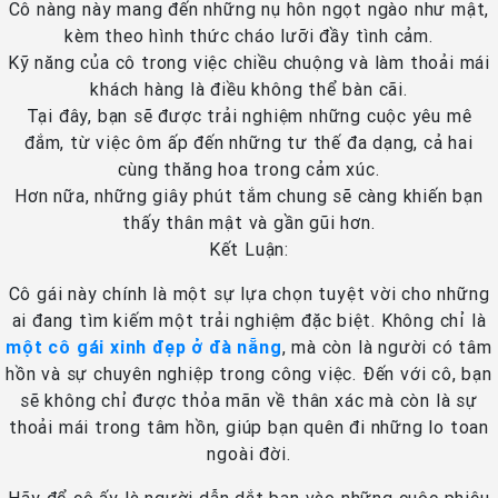
Cô nàng này mang đến những nụ hôn ngọt ngào như mật,
kèm theo hình thức cháo lưỡi đầy tình cảm.
Kỹ năng của cô trong việc chiều chuộng và làm thoải mái
khách hàng là điều không thể bàn cãi.
Tại đây, bạn sẽ được trải nghiệm những cuộc yêu mê
đắm, từ việc ôm ấp đến những tư thế đa dạng, cả hai
cùng thăng hoa trong cảm xúc.
Hơn nữa, những giây phút tắm chung sẽ càng khiến bạn
thấy thân mật và gần gũi hơn.
Kết Luận:
Cô gái này chính là một sự lựa chọn tuyệt vời cho những
ai đang tìm kiếm một trải nghiệm đặc biệt. Không chỉ là
một cô gái xinh đẹp ở đà nẵng
, mà còn là người có tâm
hồn và sự chuyên nghiệp trong công việc. Đến với cô, bạn
sẽ không chỉ được thỏa mãn về thân xác mà còn là sự
thoải mái trong tâm hồn, giúp bạn quên đi những lo toan
ngoài đời.