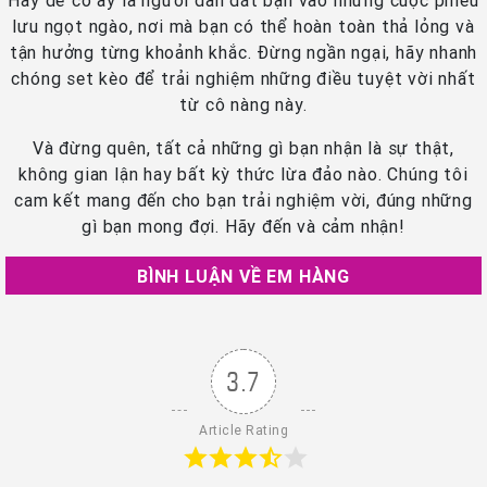
Hãy để cô ấy là người dẫn dắt bạn vào những cuộc phiêu
lưu ngọt ngào, nơi mà bạn có thể hoàn toàn thả lỏng và
tận hưởng từng khoảnh khắc. Đừng ngần ngại, hãy nhanh
chóng set kèo để trải nghiệm những điều tuyệt vời nhất
từ cô nàng này.
Và đừng quên, tất cả những gì bạn nhận là sự thật,
không gian lận hay bất kỳ thức lừa đảo nào. Chúng tôi
cam kết mang đến cho bạn trải nghiệm vời, đúng những
gì bạn mong đợi. Hãy đến và cảm nhận!
BÌNH LUẬN VỀ EM HÀNG
3.7
Article Rating