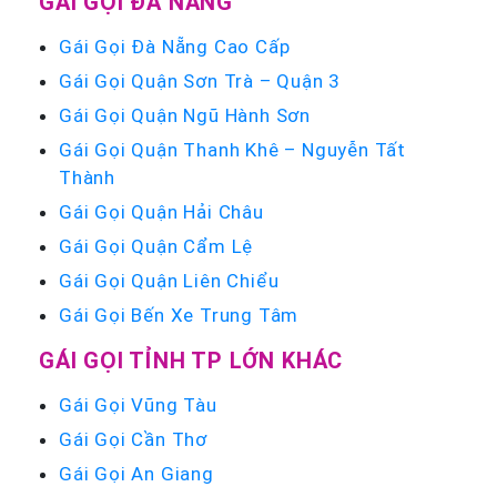
GÁI GỌI ĐÀ NẴNG
Gái Gọi Đà Nẵng Cao Cấp
Gái Gọi Quận Sơn Trà – Quận 3
Gái Gọi Quận Ngũ Hành Sơn
Gái Gọi Quận Thanh Khê – Nguyễn Tất
Thành
Gái Gọi Quận Hải Châu
Gái Gọi Quận Cẩm Lệ
Gái Gọi Quận Liên Chiểu
Gái Gọi Bến Xe Trung Tâm
GÁI GỌI TỈNH TP LỚN KHÁC
Gái Gọi Vũng Tàu
Gái Gọi Cần Thơ
Gái Gọi An Giang