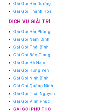
Gái Gọi Hải Dương
Gái Gọi Thanh Hóa
DỊCH VỤ GIẢI TRÍ
Gái Gọi Hải Phòng
Gái Gọi Nam Định
Gái Gọi Thái Bình
Gái Gọi Bắc Giang
Gái Gọi Hà Nam
Gái Gọi Hưng Yên
Gái Gọi Ninh Bình
Gái Gọi Quảng Ninh
Gái Gọi Thái Nguyên
Gái Gọi Vĩnh Phúc
GÁI GỌI PHÚ THỌ