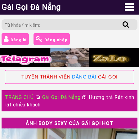
Gái Gọi Đà Nẵng
Đăng kí
Đăng nhập
TUYỂN THÀNH VIÊN
ĐĂNG BÀI
GÁI GỌI
TRANG CHỦ
🛐
Gái Gọi Đà Nẵng
🛐
Hương trà Rất xinh
rất chiều khách
ẢNH BODY SEXY CỦA GÁI GỌI HOT