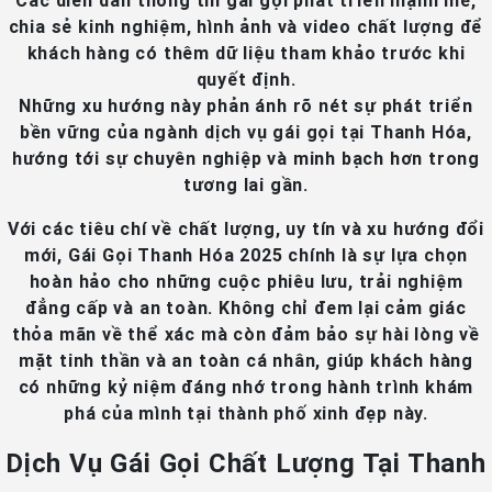
Các
diễn đàn thông tin gái gọi
phát triển mạnh mẽ,
chia sẻ kinh nghiệm, hình ảnh và video chất lượng để
khách hàng có thêm dữ liệu tham khảo trước khi
quyết định.
Những xu hướng này phản ánh rõ nét sự phát triển
bền vững của ngành dịch vụ gái gọi tại Thanh Hóa,
hướng tới sự chuyên nghiệp và minh bạch hơn trong
tương lai gần.
Với các tiêu chí về chất lượng, uy tín và xu hướng đổi
mới,
Gái Gọi Thanh Hóa 2025
chính là sự lựa chọn
hoàn hảo cho những cuộc phiêu lưu, trải nghiệm
đẳng cấp và an toàn. Không chỉ đem lại cảm giác
thỏa mãn về thể xác mà còn đảm bảo sự hài lòng về
mặt tinh thần và an toàn cá nhân, giúp khách hàng
có những kỷ niệm đáng nhớ trong hành trình khám
phá của mình tại thành phố xinh đẹp này.
Dịch Vụ Gái Gọi Chất Lượng Tại Thanh