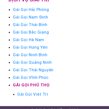
Gái Gọi Hải Phòng
Gái Gọi Nam Định
Gái Gọi Thái Bình
Gái Gọi Bắc Giang
Gái Gọi Hà Nam
Gái Gọi Hưng Yên
Gái Gọi Ninh Bình
Gái Gọi Quảng Ninh
Gái Gọi Thái Nguyên
Gái Gọi Vĩnh Phúc
GÁI GỌI PHÚ THỌ
Gái Gọi Việt Trì