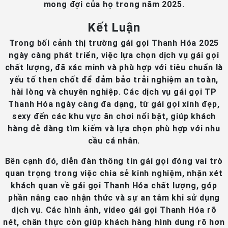
mong đợi của họ trong năm 2025.
Kết Luận
Trong bối cảnh thị trường gái gọi Thanh Hóa 2025
ngày càng phát triển, việc lựa chọn dịch vụ gái gọi
chất lượng, đã xác minh và phù hợp với tiêu chuẩn là
yếu tố then chốt để đảm bảo trải nghiệm an toàn,
hài lòng và chuyên nghiệp. Các dịch vụ gái gọi TP
Thanh Hóa ngày càng đa dạng, từ gái gọi xinh đẹp,
sexy đến các khu vực ăn chơi nổi bật, giúp khách
hàng dễ dàng tìm kiếm và lựa chọn phù hợp với nhu
cầu cá nhân.
Bên cạnh đó, diễn đàn thông tin gái gọi đóng vai trò
quan trọng trong việc chia sẻ kinh nghiệm, nhận xét
khách quan về gái gọi Thanh Hóa chất lượng, góp
phần nâng cao nhận thức và sự an tâm khi sử dụng
dịch vụ. Các hình ảnh, video gái gọi Thanh Hóa rõ
nét, chân thực còn giúp khách hàng hình dung rõ hơn