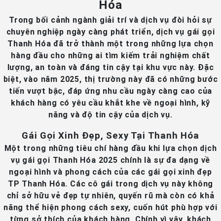
Hóa
Trong bối cảnh ngành giải trí và dịch vụ đòi hỏi sự
chuyên nghiệp ngày càng phát triển,
dịch vụ gái gọi
Thanh Hóa
đã trở thành một trong những lựa chọn
hàng đầu cho những ai tìm kiếm trải nghiệm chất
lượng, an toàn và đáng tin cậy tại khu vực này. Đặc
biệt, vào năm 2025, thị trường này đã có những bước
tiến vượt bậc, đáp ứng nhu cầu ngày càng cao của
khách hàng có yêu cầu khắt khe về ngoại hình, kỹ
năng và độ tin cậy của dịch vụ.
Gái Gọi Xinh Đẹp, Sexy Tại Thanh Hóa
Một trong những tiêu chí hàng đầu khi lựa chọn
dịch
vụ gái gọi Thanh Hóa 2025
chính là sự đa dạng về
ngoại hình và phong cách của các
gái gọi xinh đẹp
TP Thanh Hóa
. Các cô gái trong dịch vụ này không
chỉ sở hữu vẻ đẹp tự nhiên, quyến rũ mà còn có khả
năng thể hiện phong cách sexy, cuốn hút phù hợp với
từng sở thích của khách hàng. Chính vì vậy, khách