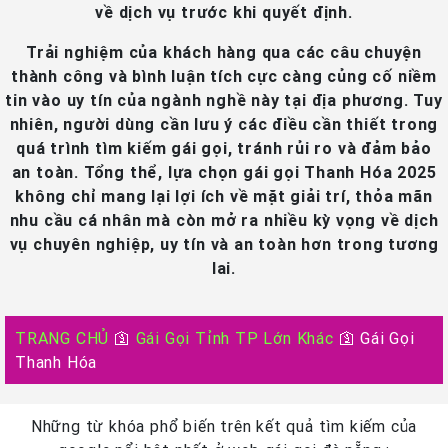
về dịch vụ trước khi quyết định.
Trải nghiệm của khách hàng qua các câu chuyện
thành công và bình luận tích cực càng củng cố niềm
tin vào uy tín của ngành nghề này tại địa phương. Tuy
nhiên, người dùng cần lưu ý các điều cần thiết trong
quá trình tìm kiếm gái gọi, tránh rủi ro và đảm bảo
an toàn. Tổng thể, lựa chọn gái gọi Thanh Hóa 2025
không chỉ mang lại lợi ích về mặt giải trí, thỏa mãn
nhu cầu cá nhân mà còn mở ra nhiều kỳ vọng về dịch
vụ chuyên nghiệp, uy tín và an toàn hơn trong tương
lai.
TRANG CHỦ
🛐
Gái Gọi Tỉnh TP Lớn Khác
🛐
Gái Gọi
Thanh Hóa
Những từ khóa phổ biến trên kết quả tìm kiếm của