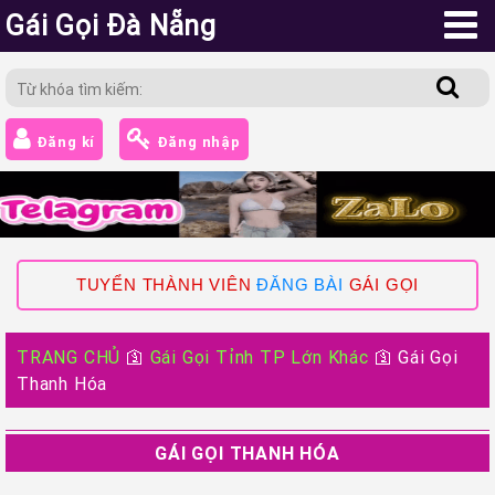
Gái Gọi Đà Nẵng
Đăng kí
Đăng nhập
TUYỂN THÀNH VIÊN
ĐĂNG BÀI
GÁI GỌI
TRANG CHỦ
🛐
Gái Gọi Tỉnh TP Lớn Khác
🛐
Gái Gọi
Thanh Hóa
GÁI GỌI THANH HÓA