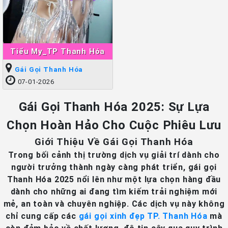
Tiểu My_TP Thanh Hóa
Gái Gọi Thanh Hóa
07-01-2026
Gái Gọi Thanh Hóa 2025: Sự Lựa
Chọn Hoàn Hảo Cho Cuộc Phiêu Lưu
Giới Thiệu Về Gái Gọi Thanh Hóa
Trong bối cảnh thị trường dịch vụ giải trí dành cho
người trưởng thành ngày càng phát triển,
gái gọi
Thanh Hóa 2025
nổi lên như một lựa chọn hàng đầu
dành cho những ai đang tìm kiếm trải nghiệm mới
mẻ, an toàn và chuyên nghiệp. Các dịch vụ này không
chỉ cung cấp các
gái gọi xinh đẹp TP. Thanh Hóa
mà