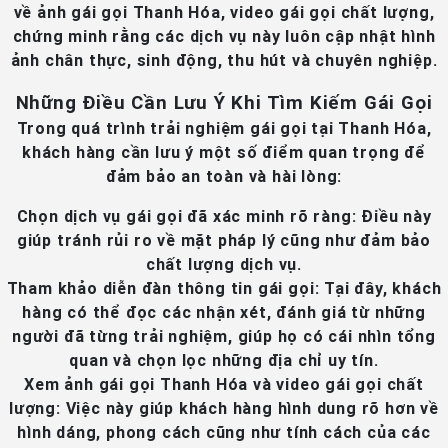
về
ảnh gái gọi Thanh Hóa
,
video gái gọi chất lượng
,
chứng minh rằng các dịch vụ này luôn cập nhật hình
ảnh chân thực, sinh động, thu hút và chuyên nghiệp.
Những Điều Cần Lưu Ý Khi Tìm Kiếm Gái Gọi
Trong quá trình trải nghiệm gái gọi tại Thanh Hóa,
khách hàng cần lưu ý một số điểm quan trọng để
đảm bảo an toàn và hài lòng:
Chọn dịch vụ gái gọi đã xác minh rõ ràng
: Điều này
giúp tránh rủi ro về mặt pháp lý cũng như đảm bảo
chất lượng dịch vụ.
Tham khảo diễn đàn thông tin gái gọi
: Tại đây, khách
hàng có thể đọc các nhận xét, đánh giá từ những
người đã từng trải nghiệm, giúp họ có cái nhìn tổng
quan và chọn lọc những địa chỉ uy tín.
Xem ảnh gái gọi Thanh Hóa và video gái gọi chất
lượng
: Việc này giúp khách hàng hình dung rõ hơn về
hình dáng, phong cách cũng như tính cách của các