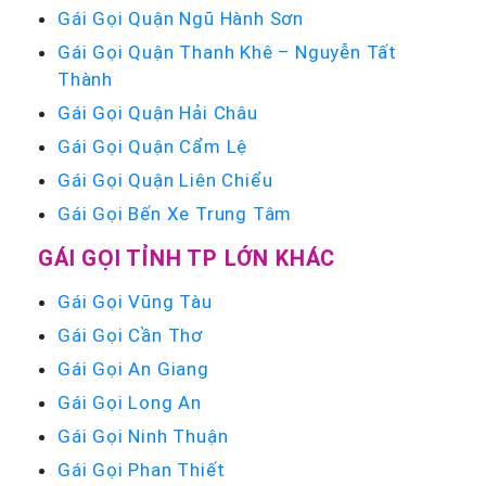
Gái Gọi Quận Ngũ Hành Sơn
Gái Gọi Quận Thanh Khê – Nguyễn Tất
Thành
Gái Gọi Quận Hải Châu
Gái Gọi Quận Cẩm Lệ
Gái Gọi Quận Liên Chiểu
Gái Gọi Bến Xe Trung Tâm
GÁI GỌI TỈNH TP LỚN KHÁC
Gái Gọi Vũng Tàu
Gái Gọi Cần Thơ
Gái Gọi An Giang
Gái Gọi Long An
Gái Gọi Ninh Thuận
Gái Gọi Phan Thiết