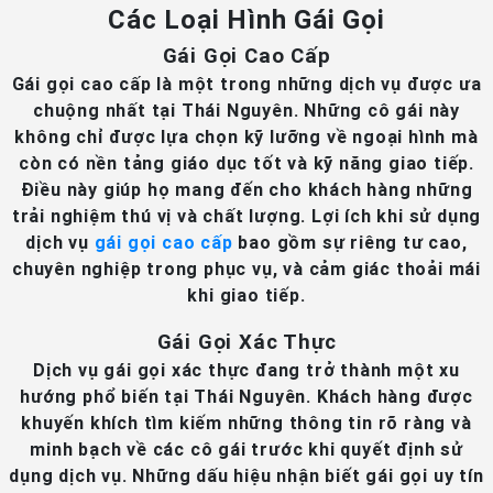
Các Loại Hình Gái Gọi
Gái Gọi Cao Cấp
Gái gọi cao cấp là một trong những dịch vụ được ưa
chuộng nhất tại Thái Nguyên. Những cô gái này
không chỉ được lựa chọn kỹ lưỡng về ngoại hình mà
còn có nền tảng giáo dục tốt và kỹ năng giao tiếp.
Điều này giúp họ mang đến cho khách hàng những
trải nghiệm thú vị và chất lượng. Lợi ích khi sử dụng
dịch vụ
gái gọi cao cấp
bao gồm sự riêng tư cao,
chuyên nghiệp trong phục vụ, và cảm giác thoải mái
khi giao tiếp.
Gái Gọi Xác Thực
Dịch vụ gái gọi xác thực đang trở thành một xu
hướng phổ biến tại Thái Nguyên. Khách hàng được
khuyến khích tìm kiếm những thông tin rõ ràng và
minh bạch về các cô gái trước khi quyết định sử
dụng dịch vụ. Những dấu hiệu nhận biết gái gọi uy tín