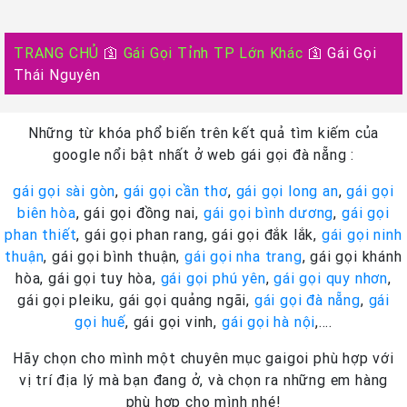
TRANG CHỦ
🛐
Gái Gọi Tỉnh TP Lớn Khác
🛐
Gái Gọi
Thái Nguyên
Những từ khóa phổ biến trên kết quả tìm kiếm của
google nổi bật nhất ở web gái gọi đà nẵng :
gái gọi sài gòn
,
gái gọi cần thơ
,
gái gọi long an
,
gái gọi
biên hòa
, gái gọi đồng nai,
gái gọi bình dương
,
gái gọi
phan thiết
, gái gọi phan rang, gái gọi đắk lắk,
gái gọi ninh
thuận
, gái gọi bình thuận,
gái gọi nha trang
, gái gọi khánh
hòa, gái gọi tuy hòa,
gái gọi phú yên
,
gái gọi quy nhơn
,
gái gọi pleiku, gái gọi quảng ngãi,
gái gọi đà nẵng
,
gái
gọi huế
, gái gọi vinh,
gái gọi hà nội
,….
Hãy chọn cho mình một chuyên mục gaigoi phù hợp với
vị trí địa lý mà bạn đang ở, và chọn ra những em hàng
phù hợp cho mình nhé!