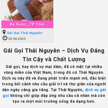
Bé Xuân__TP Thái
Nguyên
Gái Gọi Thái Nguyên
20-06-2025
Gái Gọi Thái Nguyên – Dịch Vụ Đáng
Tin Cậy và Chất Lượng
Gái gọi, hay dịch vụ mại dâm, đã có mặt tại nhiều
vùng miền của Việt Nam, trong đó có Thái Nguyên.
Dịch vụ này đã và đang phát triển mạnh mẽ, đặc biệt
trong bối cảnh nhu cầu giải trí và thư giãn của người
dân ngày càng gia tăng. Tại Thái Nguyên,
dịch vụ gái
gọi
không chỉ giúp đáp ứng nhu cầu cá nhân mà còn
tạo ra một môi trường sống đa dạng hơn.