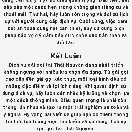
dùng cần lưu ý một số điều quan trọng. Đầu tiên, hãy
sắp xếp một cuộc hẹn trong không gian riêng tư và
thoải mái. Thứ hai, hãy luôn tôn trọng và đối xử lịch
sự với người cung cấp dịch vụ. Cuối cùng, việc cam
kết an toàn cũng rất cần thiết, hãy sử dụng biện
pháp bảo vệ để đảm bảo sức khỏe cho bản thân và
đối tác.
Kết Luận
Dịch vụ gái gọi tại Thái Nguyên đang phát triển
không ngừng với nhiều lựa chọn đa dạng. Từ gái gọi
cao cấp đến gái gọi xác thực, mỗi loại hình đều có
những đặc điểm và lợi ích riêng. Khi quyết định sử
dụng dịch vụ, hãy luôn cân nhắc kỹ lưỡng và chọn lựa
một cách thông minh. Điều quan trọng là phải tôn
trọng lẫn nhau và tạo ra một trải nghiệm an toàn và
ý nghĩa. Hy vọng bài viết sẽ giúp bạn có thêm thông
tin hữu ích trong việc tìm kiếm và sử dụng dịch vụ
gái gọi tại Thái Nguyên.