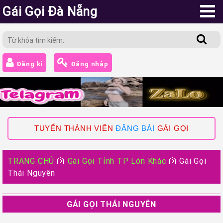
Gái Gọi Đà Nẵng
Đăng kí
Đăng nhập
TUYỂN THÀNH VIÊN
ĐĂNG BÀI
GÁI GỌI
TRANG CHỦ
🛐
Gái Gọi Tỉnh TP Lớn Khác
🛐
Gái Gọi
Thái Nguyên
GÁI GỌI THÁI NGUYÊN