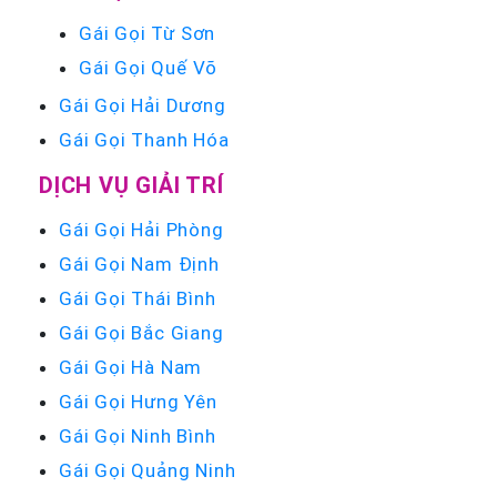
Gái Gọi Từ Sơn
Gái Gọi Quế Võ
Gái Gọi Hải Dương
Gái Gọi Thanh Hóa
DỊCH VỤ GIẢI TRÍ
Gái Gọi Hải Phòng
Gái Gọi Nam Định
Gái Gọi Thái Bình
Gái Gọi Bắc Giang
Gái Gọi Hà Nam
Gái Gọi Hưng Yên
Gái Gọi Ninh Bình
Gái Gọi Quảng Ninh