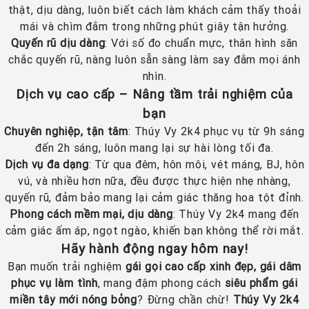
thật, dịu dàng, luôn biết cách làm khách cảm thấy thoải
mái và chìm đắm trong những phút giây tận hưởng.
Quyến rũ dịu dàng
: Với số đo chuẩn mực, thân hình săn
chắc quyến rũ, nàng luôn sẵn sàng làm say đắm mọi ánh
nhìn.
Dịch vụ cao cấp – Nâng tầm trải nghiệm của
bạn
Chuyên nghiệp, tận tâm
: Thúy Vy 2k4 phục vụ từ 9h sáng
đến 2h sáng, luôn mang lại sự hài lòng tối đa.
Dịch vụ đa dạng
: Từ qua đêm, hôn môi, vét máng, BJ, hôn
vú, và nhiều hơn nữa, đều được thực hiện nhẹ nhàng,
quyến rũ, đảm bảo mang lại cảm giác thăng hoa tột đỉnh.
Phong cách mềm mại, dịu dàng
: Thúy Vy 2k4 mang đến
cảm giác ấm áp, ngọt ngào, khiến bạn không thể rời mắt.
Hãy hành động ngay hôm nay!
Bạn muốn trải nghiệm
gái gọi cao cấp xinh đẹp, gái dâm
phục vụ làm tình
, mang đậm phong cách
siêu phẩm gái
miền tây mới nóng bỏng
? Đừng chần chừ!
Thúy Vy 2k4