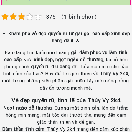
3/5 - (1 bình chọn)
🌟
Khám phá vẻ đẹp quyến rũ từ gái gọi cao cấp xinh đẹp
hàng đầu!
🌟
Bạn đang tìm kiếm một nàng
gái dâm phục vụ làm tình
cao cấp
, vừa
xinh đẹp, ngọt ngào dễ thương
, lại sở hữu
phong cách
quyến rũ dịu dàng
để thỏa mãn mọi nhu cầu
tình cảm của bạn? Hãy để tôi giới thiệu về
Thúy Vy 2k4
,
một trong những siêu phẩm gái miền tây mới nóng bỏng,
gây ấn tượng mạnh mẽ.
Vẻ đẹp quyến rũ, tinh tế của Thúy Vy 2k4
Ngọt ngào dễ thương
: Gương mặt xinh xắn, làn da trắng
hồng mịn màng, mái tóc dài thướt tha, mang đến cảm
giác thân thiện và dễ gần.
Dâm thần tình cảm
: Thúy Vy 2k4 mang đến cảm xúc chân