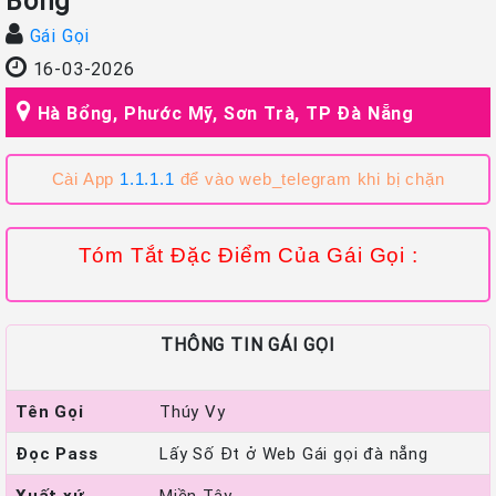
Bỏng
Gái Gọi
16-03-2026
Hà Bổng, Phước Mỹ, Sơn Trà, TP Đà Nẵng
Cài App
1.1.1.1
để vào web_telegram khi bị chặn
Tóm Tắt Đặc Điểm Của Gái Gọi :
THÔNG TIN GÁI GỌI
Tên Gọi
Thúy Vy
Đọc Pass
Lấy Số Đt ở Web Gái gọi đà nẵng
Xuất xứ
Miền Tây