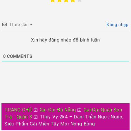
Theo dõi
Đăng nhập
Xin hãy đăng nhập để bình luận
0
COMMENTS
TRANG CHỦ
🛐
Gái Gọi Đà Nẵng
🛐
Gái Gọi Quận Sơn
Trà - Quận 3
🛐
Thúy Vy 2k4 – Dâm Thần Ngọt Ngào,
Siêu Phẩm Gái Miền Tây Mới Nóng Bỏng