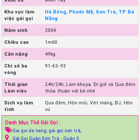
Khu vực làm
Hà Bổng, Phước Mỹ, Sơn Trà, TP Đà
việc gái gọi
Nẵng
Năm sinh
2004
Chiều cao
1m60
Cân nặng
49kg
Chỉ số ba
91-63-93
vòng
Thời gian
24h/24h, Làm khuya, Đi giờ và Qua đêm
Làm việc
thỏa thuận với bé nhé
Dịch vụ làm
Qua đêm, Hôn môi, Vét máng, BJ, Hôn
tình
vú
Danh Mục Thẻ Gái Gọi :
Gai goi da nang,
gái gọi sơn trà,
Gái Gọi Quận Sơn Trà - Quận 3