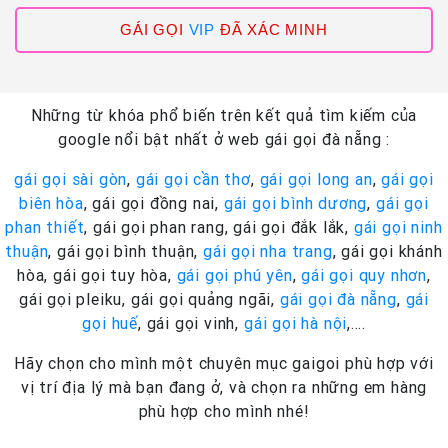
GÁI GỌI
VIP
ĐÃ XÁC MINH
Những từ khóa phổ biến trên kết quả tìm kiếm của
google nổi bật nhất ở web gái gọi đà nẵng :
gái gọi sài gòn
,
gái gọi cần thơ
,
gái gọi long an
,
gái gọi
biên hòa
, gái gọi đồng nai,
gái gọi bình dương
,
gái gọi
phan thiết
, gái gọi phan rang, gái gọi đắk lắk,
gái gọi ninh
thuận
, gái gọi bình thuận,
gái gọi nha trang
, gái gọi khánh
hòa, gái gọi tuy hòa,
gái gọi phú yên
,
gái gọi quy nhơn
,
gái gọi pleiku, gái gọi quảng ngãi,
gái gọi đà nẵng
,
gái
gọi huế
, gái gọi vinh,
gái gọi hà nội
,….
Hãy chọn cho mình một chuyên mục gaigoi phù hợp với
vị trí địa lý mà bạn đang ở, và chọn ra những em hàng
phù hợp cho mình nhé!