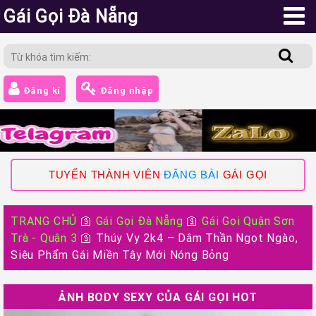
Gái Gọi Đà Nẵng
Đăng kí
Đăng nhập
TUYỂN THÀNH VIÊN
ĐĂNG BÀI
GÁI GỌI
TRANG CHỦ
🛐
Gái Gọi Đà Nẵng
🛐
Gái Gọi Quận Sơn
Trà - Quận 3
🛐
Thúy Vy 2k4 – Dâm Thần Ngọt Ngào,
Siêu Phẩm Gái Miền Tây Mới Nóng Bỏng
ẢNH BODY SEXY CỦA GÁI GỌI HOT