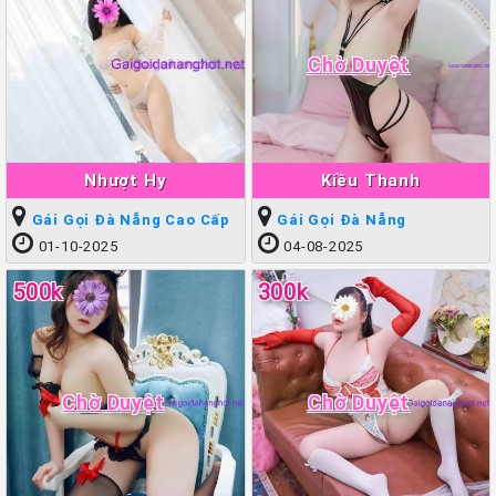
Chờ Duyệt
Nhượt Hy
Kiều Thanh
Gái Gọi Đà Nẵng Cao Cấp
Gái Gọi Đà Nẵng
01-10-2025
04-08-2025
500k
300k
Chờ Duyệt
Chờ Duyệt