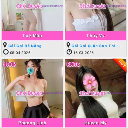
Chờ Duyệt
Chờ Duyệt
Tuệ Mẫn
Thúy Vy
Gái Gọi Đà Nẵng
Gái Gọi Quận Sơn Trà -
Quận 3
08-04-2026
16-03-2026
HOT
400k
800k
Chờ Duyệt
Chờ Duyệt
Phương Linh
Huyền My