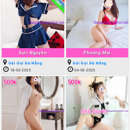
Suri Nguyễn
Phương Mai
Gái Gọi Đà Nẵng
Gái Gọi Đà Nẵng
18-03-2025
04-03-2025
500k
500k
Chờ Duyệt