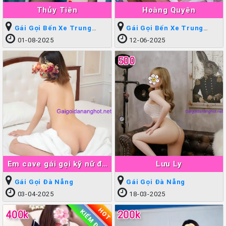
Thủy Tiên
Hoàng Quyên
Gái Gọi Bến Xe Trung
Gái Gọi Bến Xe Trung
Tâm
Tâm
01-08-2025
12-06-2025
500
Em cave gái gọi kỹ nữ đà
Lưu Ly
nẵng giá rẽ ngon
Gái Gọi Đà Nẵng
Gái Gọi Đà Nẵng
03-04-2025
18-03-2025
HOT
KIỂM ĐỊNH
400k
200k