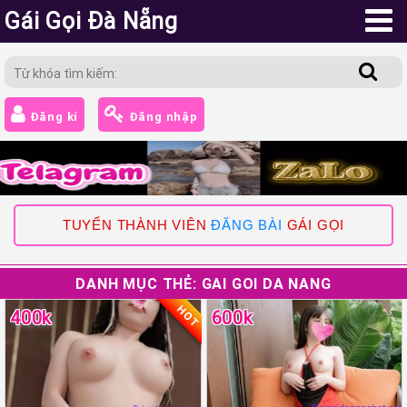
Gái Gọi Đà Nẵng
Đăng kí
Đăng nhập
TUYỂN THÀNH VIÊN
ĐĂNG BÀI
GÁI GỌI
DANH MỤC THẺ:
GAI GOI DA NANG
HOT
400k
600k