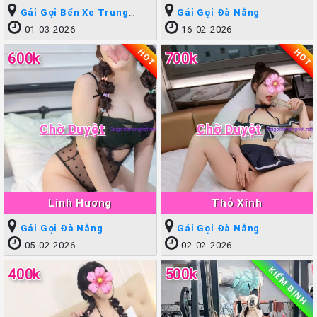
Gái Gọi Bến Xe Trung
Gái Gọi Đà Nẵng
Tâm
01-03-2026
16-02-2026
HOT
HOT
600k
700k
Chờ Duyệt
Chờ Duyệt
Linh Hương
Thỏ Xinh
Gái Gọi Đà Nẵng
Gái Gọi Đà Nẵng
05-02-2026
02-02-2026
KIỂM ĐỊNH
400k
500k