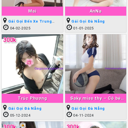
Mai
AnNa
Gái Gọi Bến Xe Trung
Gái Gọi Đà Nẵng
Tâm
04-02-2025
01-01-2025
300k
Trúc Phương
Saky miss thy – Cô bé
HighLight skill trọn bộ
Gái Gọi Đà Nẵng
Gái Gọi Đà Nẵng
05-12-2024
04-11-2024
300k
300k