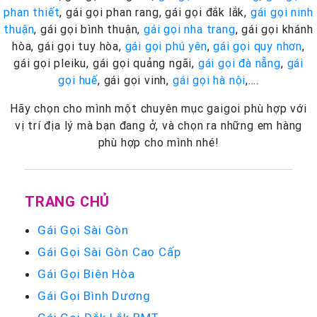
phan thiết
, gái gọi phan rang, gái gọi đắk lắk,
gái gọi ninh
thuận
, gái gọi bình thuận,
gái gọi nha trang
, gái gọi khánh
hòa, gái gọi tuy hòa,
gái gọi phú yên
,
gái gọi quy nhơn
,
gái gọi pleiku, gái gọi quảng ngãi,
gái gọi đà nẵng
,
gái
gọi huế
, gái gọi vinh,
gái gọi hà nội
,….
Hãy chọn cho mình một chuyên mục gaigoi phù hợp với
vị trí địa lý mà bạn đang ở, và chọn ra những em hàng
phù hợp cho mình nhé!
TRANG CHỦ
Gái Gọi Sài Gòn
Gái Gọi Sài Gòn Cao Cấp
Gái Gọi Biên Hòa
Gái Gọi Bình Dương