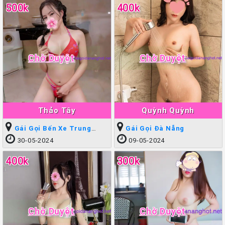
500k
400k
Chờ Duyệt
Chờ Duyệt
Thảo Tây
Quỳnh Quỳnh
Gái Gọi Bến Xe Trung
Gái Gọi Đà Nẵng
Tâm
30-05-2024
09-05-2024
400k
300k
Chờ Duyệt
Chờ Duyệt