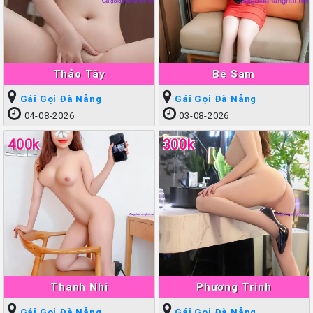
Thảo Tây
Bé Sam
Gái Gọi Đà Nẵng
Gái Gọi Đà Nẵng
04-08-2026
03-08-2026
400k
300k
Thanh Nhi
Phương Trinh
Gái Gọi Đà Nẵng
Gái Gọi Đà Nẵng