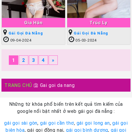
Gia Hân
Trúc Ly
Gái Gọi Đà Nẵng
Gái Gọi Đà Nẵng
09-04-2024
05-03-2024
1
2
3
4
»
TRANG CHỦ
🛐
Gai goi da nang
Những từ khóa phổ biến trên kết quả tìm kiếm của
google nổi bật nhất ở web gái gọi đà nẵng :
gái gọi sài gòn
,
gái gọi cần thơ
,
gái gọi long an
,
gái gọi
biên hòa
, gái gọi đồng nai,
gái gọi bình dương
,
gái gọi