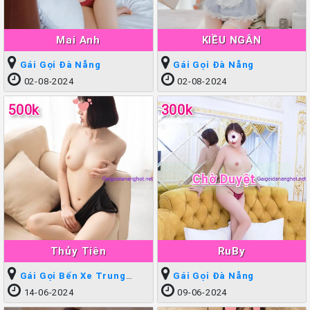
Mai Anh
KIỀU NGÂN
Gái Gọi Đà Nẵng
Gái Gọi Đà Nẵng
02-08-2024
02-08-2024
500k
300k
Chờ Duyệt
Thủy Tiên
RuBy
Gái Gọi Bến Xe Trung
Gái Gọi Đà Nẵng
Tâm
14-06-2024
09-06-2024