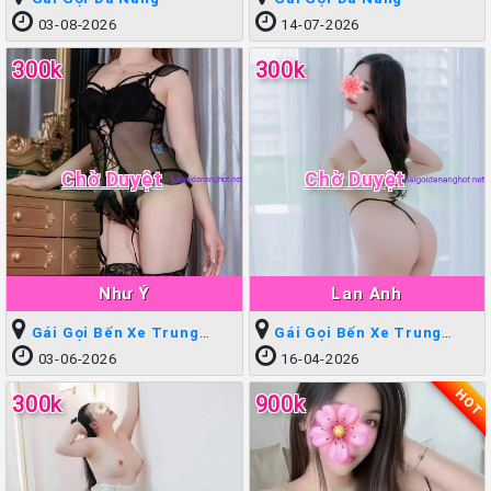
03-08-2026
14-07-2026
300k
300k
Chờ Duyệt
Chờ Duyệt
Như Ý
Lan Anh
Gái Gọi Bến Xe Trung
Gái Gọi Bến Xe Trung
Tâm
Tâm
03-06-2026
16-04-2026
HOT
300k
900k