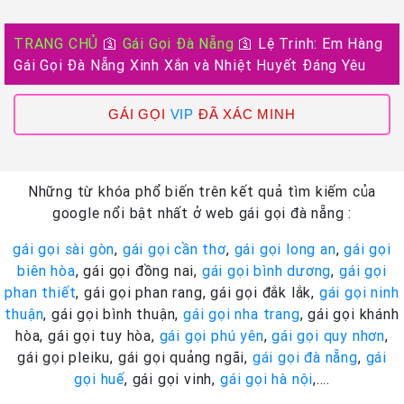
TRANG CHỦ
🛐
Gái Gọi Đà Nẵng
🛐
Lệ Trinh: Em Hàng
Gái Gọi Đà Nẵng Xinh Xắn và Nhiệt Huyết Đáng Yêu
GÁI GỌI
VIP
ĐÃ XÁC MINH
Những từ khóa phổ biến trên kết quả tìm kiếm của
google nổi bật nhất ở web gái gọi đà nẵng :
gái gọi sài gòn
,
gái gọi cần thơ
,
gái gọi long an
,
gái gọi
biên hòa
, gái gọi đồng nai,
gái gọi bình dương
,
gái gọi
phan thiết
, gái gọi phan rang, gái gọi đắk lắk,
gái gọi ninh
thuận
, gái gọi bình thuận,
gái gọi nha trang
, gái gọi khánh
hòa, gái gọi tuy hòa,
gái gọi phú yên
,
gái gọi quy nhơn
,
gái gọi pleiku, gái gọi quảng ngãi,
gái gọi đà nẵng
,
gái
gọi huế
, gái gọi vinh,
gái gọi hà nội
,….