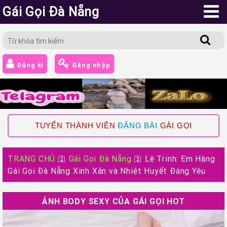
Gái Gọi Đà Nẵng
Đăng kí
Đăng nhập
TUYỂN THÀNH VIÊN
ĐĂNG BÀI
GÁI GỌI
TRANG CHỦ
🛐
Gái Gọi Đà Nẵng
🛐
Lệ Trinh: Em Hàng
Gái Gọi Đà Nẵng Xinh Xắn và Nhiệt Huyết Đáng Yêu
ẢNH BODY SEXY CỦA GÁI GỌI HOT