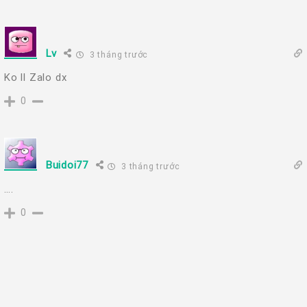
Lv
3 tháng trước
Ko ll Zalo dx
0
Buidoi77
3 tháng trước
….
0