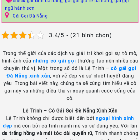
check gái xinh đà nẵng,
gái gọi giá rẽ đà nẵng,
gái gọi
ngũ hành sơn,
Gái Gọi Đà Nẵng
3.4/5 - (21 bình chọn)
Trong thế giới của các dịch vụ giải trí khơi gợi sự tò mò,
hình ảnh của
những cô gái gọi
thường tạo nên nhiều câu
chuyện thú vị. Một trong số đó là Lệ Trinh –
cô gái gọi
Đà Nẵng xinh xắn
, với vẻ đẹp và sự nhiệt huyết đáng
yêu. Trong bài viết này, chúng ta sẽ cùng tìm hiểu về cô
gái này và những điều thú vị xoay quanh cuộc sống của
cô.
Lệ Trinh – Cô Gái Gọi Đà Nẵng Xinh Xắn
Lệ Trinh không chỉ được biết đến bởi
ngoại hình xinh
đẹp
mà còn bởi cá tính mạnh mẽ và sự đáng yêu. Với làn
da trắng hồng và mái tóc dài quyến rũ
, Trinh nhanh chóng