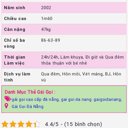
Năm sinh
2002
Chiều cao
1m60
Cân nặng
47kg
Chỉ số ba
86-63-89
vòng
Thời gian
24h/24h, Làm khuya, Đi giờ và Qua đêm
Làm việc
thỏa thuận với bé nhé
Dịch vụ làm
Qua đêm, Hôn môi, Vét máng, BJ, Hôn
tình
vú
Danh Mục Thẻ Gái Gọi :
gái gọi cao cấp đà nẵng,
gai goi da nang. gaigoidanang,
Gái Gọi Đà Nẵng
4.4/5 - (15 bình chọn)