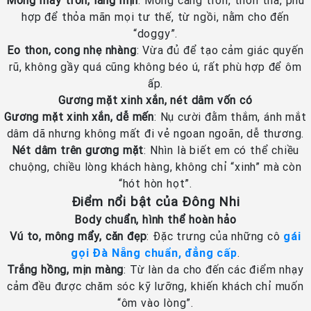
Mông mẩy tròn, láng mịn
: Mông căng tròn, thon thả, phù
hợp để thỏa mãn mọi tư thế, từ ngồi, nằm cho đến
“doggy”.
Eo thon, cong nhẹ nhàng
: Vừa đủ để tạo cảm giác quyến
rũ, không gầy quá cũng không béo ú, rất phù hợp để ôm
ấp.
Gương mặt xinh xắn, nét dâm vốn có
Gương mặt xinh xắn, dễ mến
: Nụ cười đằm thắm, ánh mắt
dâm dã nhưng không mất đi vẻ ngoan ngoãn, dễ thương.
Nét dâm trên gương mặt
: Nhìn là biết em có thể chiều
chuộng, chiều lòng khách hàng, không chỉ “xinh” mà còn
“hót hòn họt”.
Điểm nổi bật của Đông Nhi
Body chuẩn, hình thể hoàn hảo
Vú to, mông mẩy, căn đẹp
: Đặc trưng của những cô
gái
gọi Đà Nẵng chuẩn, đẳng cấp
.
Trắng hồng, mịn màng
: Từ làn da cho đến các điểm nhạy
cảm đều được chăm sóc kỹ lưỡng, khiến khách chỉ muốn
“ôm vào lòng”.