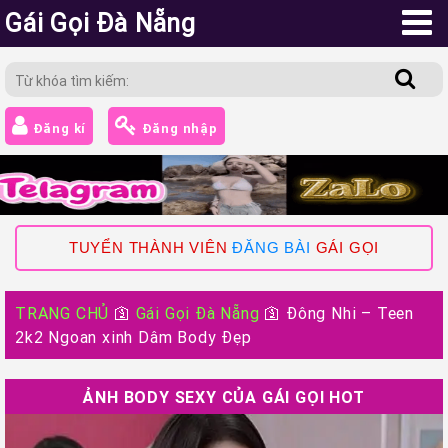
Gái Gọi Đà Nẵng
Đăng kí
Đăng nhập
TUYỂN THÀNH VIÊN
ĐĂNG BÀI
GÁI GỌI
TRANG CHỦ
🛐
Gái Gọi Đà Nẵng
🛐
Đông Nhi – Teen
2k2 Ngoan xinh Dâm Body Đẹp
ẢNH BODY SEXY CỦA GÁI GỌI HOT