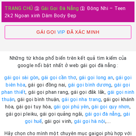
TRANG CHỦ
🛐
Gái Gọi Đà Nẵng
🛐
Đông Nhi – Teen
2k2 Ngoan xinh Dâm Body Đẹp
GÁI GỌI
VIP
ĐÃ XÁC MINH
Những từ khóa phổ biến trên kết quả tìm kiếm của
google nổi bật nhất ở web gái gọi đà nẵng :
gái gọi sài gòn
,
gái gọi cần thơ
,
gái gọi long an
,
gái gọi
biên hòa
, gái gọi đồng nai,
gái gọi bình dương
,
gái gọi
phan thiết
, gái gọi phan rang, gái gọi đắk lắk,
gái gọi ninh
thuận
, gái gọi bình thuận,
gái gọi nha trang
, gái gọi khánh
hòa, gái gọi tuy hòa,
gái gọi phú yên
,
gái gọi quy nhơn
,
gái gọi pleiku, gái gọi quảng ngãi,
gái gọi đà nẵng
,
gái
gọi huế
, gái gọi vinh,
gái gọi hà nội
,….
Hãy chọn cho mình một chuyên mục gaigoi phù hợp với