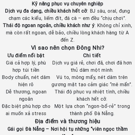
Kỹ năng phục vụ chuyên nghiệp
Dịch vụ đa dạng, chiều khách hết cỡ
: BJ sâu, oral, đụng
chạm các kiểu, liếm đít, đá cà – em đều “chịu chơi”.
Thái độ ngoan ngoãn, chiều khách như ý
: Không chỉ xinh,
mà còn rất ngoan, dễ bảo, chiều lòng khách hàng từ A
đến Z.
Vì sao nên chọn Đông Nhi?
Ưu điểm nổi bật
Chi tiết
Giá cả hợp lý, phù
Dịch vụ giá rẻ, chơi đã, chơi đã hơn
hợp túi tiền
thủ dâm một mình.
Body chuẩn, nét dâm
Vú to, mông mẩy, nét dâm trên
hiện rõ
gương mặt tạo cảm giác “mê mẩn”.
Dễ thương, ngoan
Thái độ phục vụ nhiệt tình, chiều
ngoãn
khách hết cỡ.
Đặc biệt phù hợp cho
Một lựa chọn “ngon-bổ-rẻ” trong
ai muốn xả stress
thành phố Đà Nẵng.
Địa điểm và thương hiệu
Gái gọi Đà Nẵng – Nơi hội tụ những “viên ngọc thầm