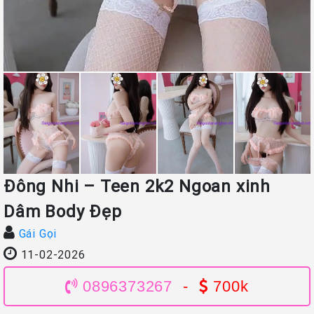
Đông Nhi – Teen 2k2 Ngoan xinh
Dâm Body Đẹp
Gái Gọi
11-02-2026
0896373267
-
700k