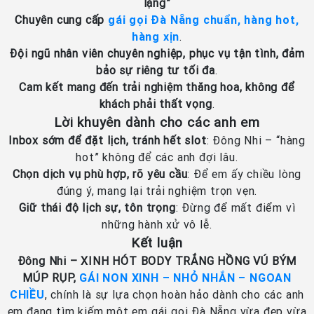
lặng”
Chuyên cung cấp
gái gọi Đà Nẵng chuẩn, hàng hot,
hàng xịn
.
Đội ngũ nhân viên chuyên nghiệp, phục vụ tận tình, đảm
bảo sự riêng tư tối đa
.
Cam kết mang đến trải nghiệm thăng hoa, không để
khách phải thất vọng
.
Lời khuyên dành cho các anh em
Inbox sớm để đặt lịch, tránh hết slot
: Đông Nhi – “hàng
hot” không để các anh đợi lâu.
Chọn dịch vụ phù hợp, rõ yêu cầu
: Để em ấy chiều lòng
đúng ý, mang lại trải nghiệm trọn vẹn.
Giữ thái độ lịch sự, tôn trọng
: Đừng để mất điểm vì
những hành xử vô lễ.
Kết luận
Đông Nhi – XINH HÓT BODY TRẮNG HỒNG VÚ BÝM
MÚP RỤP,
GÁI NON XINH – NHỎ NHẮN – NGOAN
CHIỀU
, chính là sự lựa chọn hoàn hảo dành cho các anh
em đang tìm kiếm một em gái gọi Đà Nẵng vừa đẹp vừa