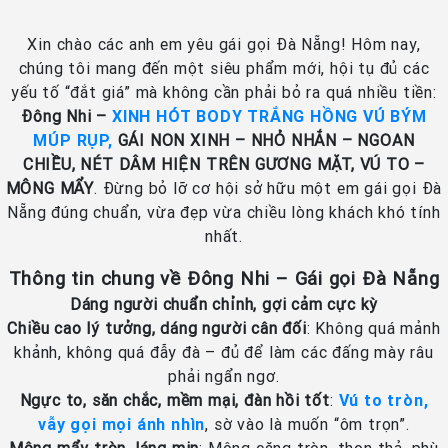
Xin chào các anh em yêu gái gọi Đà Nẵng! Hôm nay,
chúng tôi mang đến một siêu phẩm mới, hội tụ đủ các
yếu tố “đắt giá” mà không cần phải bỏ ra quá nhiều tiền:
Đông Nhi –
XINH HÓT BODY TRẮNG HỒNG VÚ BÝM
MÚP RỤP,
GÁI NON XINH – NHỎ NHẮN – NGOAN
CHIỀU, NÉT DÂM HIỆN TRÊN GƯƠNG MẶT, VÚ TO –
MÔNG MẨY
. Đừng bỏ lỡ cơ hội sở hữu một em gái gọi Đà
Nẵng đúng chuẩn, vừa đẹp vừa chiều lòng khách khó tính
nhất.
Thông tin chung về Đông Nhi – Gái gọi Đà Nẵng
Dáng người chuẩn chỉnh, gợi cảm cực kỳ
Chiều cao lý tưởng, dáng người cân đối
: Không quá mảnh
khảnh, không quá đẫy đà – đủ để làm các đấng mày râu
phải ngẩn ngơ.
Ngực to, săn chắc, mềm mại, đàn hồi tốt
:
Vú to tròn,
vẫy gọi mọi ánh nhìn
, sờ vào là muốn “ôm trọn”.