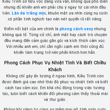
Kiều Trinh sở hữu vóc dáng vừa vặn, không quá phô diễn
nhưng đủ khiến anh em phải chú ý ngay từ cái nhìn đầu
tiên.
Làn da trắng mịn
, khuôn mặt ưa nhìn cùng nụ cười
có phần tinh nghịch tạo nên nét quyến rũ rất riêng.
Điểm nổi bật của em chính là
phong cách sexy
nhưng
không quá lố. Từng cử chỉ, ánh mắt hay cách trò chuyện
đều mang đến cảm giác gần gũi và kích thích cảm xúc.
Với nhiều anh em, chỉ cần ngồi cạnh em thôi cũng đủ
khiến tâm trạng trở nên phấn khích hơn hẳn.
Phong Cách Phục Vụ Nhiệt Tình Và Biết Chiều
Khách
Không chỉ gây ấn tượng ở ngoại hình, Kiều Trinh còn
được đánh giá cao nhờ thái độ phục vụ nhiệt tình và biết
cách tạo cảm xúc. Em khá chủ động trong việc tương
tác, luôn biết cách khiến đối phương cảm thấy thoải mái
và thư giãn.
Không khí riêng tư cùng sự mềm mại nữ tính giúp cuộc