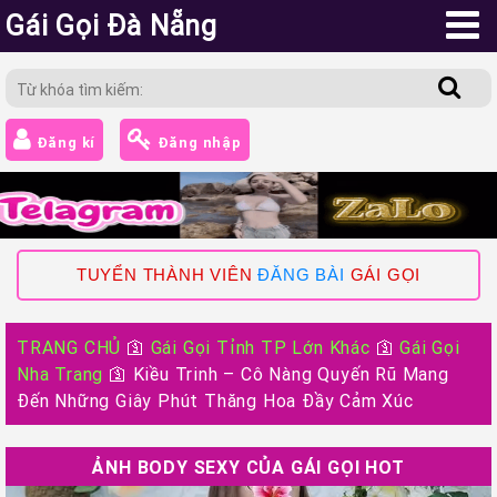
Gái Gọi Đà Nẵng
Đăng kí
Đăng nhập
TUYỂN THÀNH VIÊN
ĐĂNG BÀI
GÁI GỌI
TRANG CHỦ
🛐
Gái Gọi Tỉnh TP Lớn Khác
🛐
Gái Gọi
Nha Trang
🛐
Kiều Trinh – Cô Nàng Quyến Rũ Mang
Đến Những Giây Phút Thăng Hoa Đầy Cảm Xúc
ẢNH BODY SEXY CỦA GÁI GỌI HOT