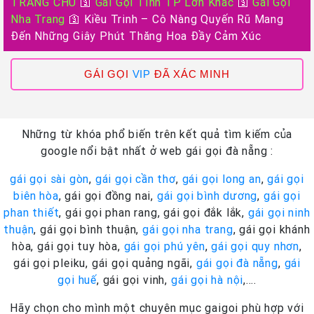
TRANG CHỦ
🛐
Gái Gọi Tỉnh TP Lớn Khác
🛐
Gái Gọi
Nha Trang
🛐
Kiều Trinh – Cô Nàng Quyến Rũ Mang
Đến Những Giây Phút Thăng Hoa Đầy Cảm Xúc
GÁI GỌI
VIP
ĐÃ XÁC MINH
Những từ khóa phổ biến trên kết quả tìm kiếm của
google nổi bật nhất ở web gái gọi đà nẵng :
gái gọi sài gòn
,
gái gọi cần thơ
,
gái gọi long an
,
gái gọi
biên hòa
, gái gọi đồng nai,
gái gọi bình dương
,
gái gọi
phan thiết
, gái gọi phan rang, gái gọi đắk lắk,
gái gọi ninh
thuận
, gái gọi bình thuận,
gái gọi nha trang
, gái gọi khánh
hòa, gái gọi tuy hòa,
gái gọi phú yên
,
gái gọi quy nhơn
,
gái gọi pleiku, gái gọi quảng ngãi,
gái gọi đà nẵng
,
gái
gọi huế
, gái gọi vinh,
gái gọi hà nội
,….
Hãy chọn cho mình một chuyên mục gaigoi phù hợp với