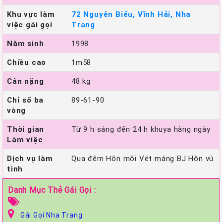
Khu vực làm
72 Nguyễn Biểu, Vĩnh Hải, Nha
việc gái gọi
Trang
Năm sinh
1998
Chiều cao
1m58
Cân nặng
48 kg
Chỉ số ba
89-61-90
vòng
Thời gian
Từ 9 h sáng đến 24 h khuya hàng ngày
Làm việc
Dịch vụ làm
Qua đêm Hôn môi Vét máng BJ Hôn vú
tình
Danh Mục Thẻ Gái Gọi :
Gái Gọi Nha Trang