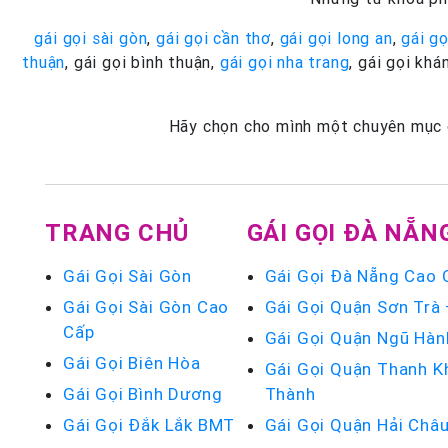
gái gọi sài gòn
,
gái gọi cần thơ
,
gái gọi long an
,
gái gọ
thuận
, gái gọi bình thuận,
gái gọi nha trang
, gái gọi khá
Hãy chọn cho mình một chuyên mục ga
TRANG CHỦ
GÁI GỌI ĐÀ NẴN
Gái Gọi Sài Gòn
Gái Gọi Đà Nẵng Cao 
Gái Gọi Sài Gòn Cao
Gái Gọi Quận Sơn Trà
Cấp
Gái Gọi Quận Ngũ Hàn
Gái Gọi Biên Hòa
Gái Gọi Quận Thanh K
Gái Gọi Bình Dương
Thành
Gái Gọi Đắk Lắk BMT
Gái Gọi Quận Hải Châ