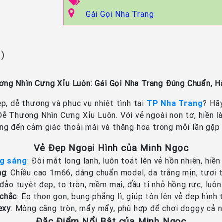
Gái Gọi Nha Trang
n)
ng Nhìn Cưng Xỉu Luôn: Gái Gọi Nha Trang Đúng Chuẩn, H
p, dễ thương và phục vụ nhiệt tình tại
TP Nha Trang
? Hã
ễ Thương Nhìn Cưng Xỉu Luôn. Với vẻ ngoài non tơ, hiền l
ng đến cảm giác thoải mái và thăng hoa trong mỗi lần gặp 
Vẻ Đẹp Ngoại Hình của Minh Ngọc
ng sáng
: Đôi mắt long lanh, luôn toát lên vẻ hồn nhiên, hi
ng
: Chiều cao 1m66, dáng chuẩn model, da trắng mịn, tươi 
 đảo tuyệt đẹp, to tròn, mềm mại, đầu ti nhỏ hồng rực, luôn
 chắc
: Eo thon gọn, bụng phẳng lì, giúp tôn lên vẻ đẹp hình
exy
: Mông căng tròn, mẩy mẩy, phù hợp để chơi doggy cả 
Đặc Điểm Nổi Bật của Minh Ngọc