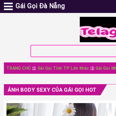
Gái Gọi Đà Nẵng
TRANG CHỦ
🛐
Gái Gọi Tỉnh TP Lớn Khác
🛐
Gái Gọi N
ẢNH BODY SEXY CỦA GÁI GỌI HOT