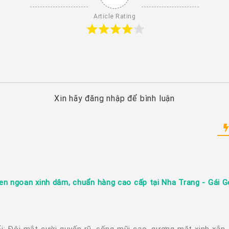
Article Rating
Xin hãy đăng nhập để bình luận
een ngoan xinh dâm, chuẩn hàng cao cấp tại Nha Trang - Gái G
i: Đôi mắt cười quyến rũ, sống mũi cao, gương mặt xinh xắn, 