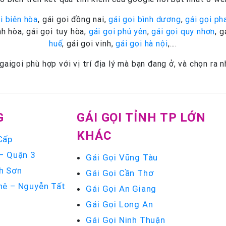
i biên hòa
, gái gọi đồng nai,
gái gọi bình dương
,
gái gọi ph
nh hòa, gái gọi tuy hòa,
gái gọi phú yên
,
gái gọi quy nhơn
, 
huế
, gái gọi vinh,
gái gọi hà nội
,….
igoi phù hợp với vị trí địa lý mà bạn đang ở, và chọn ra
G
GÁI GỌI TỈNH TP LỚN
KHÁC
Cấp
 – Quận 3
Gái Gọi Vũng Tàu
h Sơn
Gái Gọi Cần Thơ
hê – Nguyễn Tất
Gái Gọi An Giang
Gái Gọi Long An
u
Gái Gọi Ninh Thuận