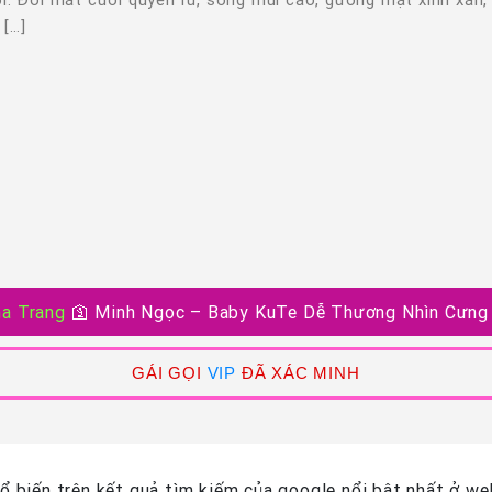
[…]
ha Trang
🛐
Minh Ngọc – Baby KuTe Dễ Thương Nhìn Cưng
GÁI GỌI
VIP
ĐÃ XÁC MINH
 biến trên kết quả tìm kiếm của google nổi bật nhất ở web