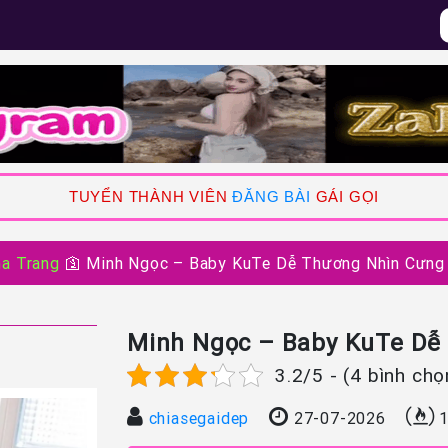
TUYỂN THÀNH VIÊN
ĐĂNG BÀI
GÁI GỌI
ha Trang
🛐
Minh Ngọc – Baby KuTe Dễ Thương Nhìn Cưng
Minh Ngọc – Baby KuTe Dễ
3.2/5 - (4 bình chọ
chiasegaidep
27-07-2026
1