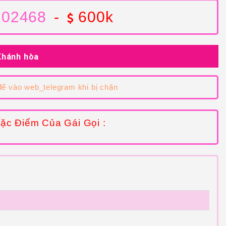
102468
-
600k
Khánh hòa
ể vào web_telegram khi bị chặn
ặc Điểm Của Gái Gọi :