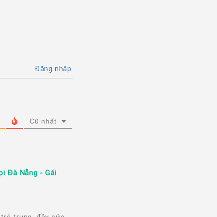
Đăng nhập
Cũ nhất
ọi Đà Nẵng - Gái
trẻ trung, đầy sức