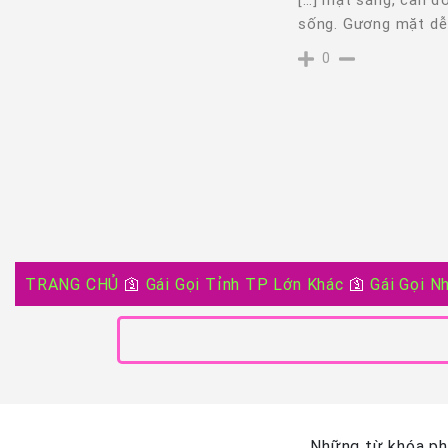
sống. Gương mặt dễ 
0
TRANG CHỦ
🛐
Gái Gọi Tỉnh TP Lớn Khác
🛐
Gái Gọi N
Những từ khóa phổ