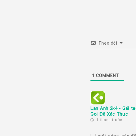
Theo dõi
1
COMMENT
Lan Anh 2k4 - Gái t
Gọi Đã Xác Thực
1 tháng trước
[…] mặt sáng, cân đố