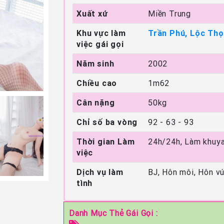
Xuất xứ
Miền Trung
Khu vực làm
Trần Phú, Lộc Thọ
việc gái gọi
Năm sinh
2002
Chiều cao
1m62
Cân nặng
50kg
Chỉ số ba vòng
92 - 63 - 93
Thời gian Làm
24h/24h, Làm khuya
việc
Dịch vụ làm
BJ, Hôn môi, Hôn v
tình
Danh Mục Thẻ Gái Gọi :