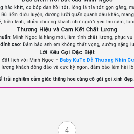
ng hào khít, co bóp đàn hồi tốt, lông lá tỉa tót gọn gàng, 
: Bú liếm điêu luyện, đường lưỡi quấn quanh đầu khấc, man
vẻ, hiền lành, chiều chuộng khách như người yêu lâu năm, lu
Thương Hiệu và Cam Kết Chất Lượng
chuẩn
: Minh Ngọc là hàng mới, làm tình chất lượng, phục vụ
 đỉnh cao
: Đảm bảo anh em không thất vọng, sướng nặng lu
Lời Kêu Gọi Đặc Biệt
 đặt lịch với Minh Ngọc –
Baby KuTe Dễ Thương Nhìn Cư
ó lượng khách đông đảo và cực kỳ ngon, đảm bảo làm hài l
ể trải nghiệm cảm giác thăng hoa cùng cô gái gọi xinh đẹp
4