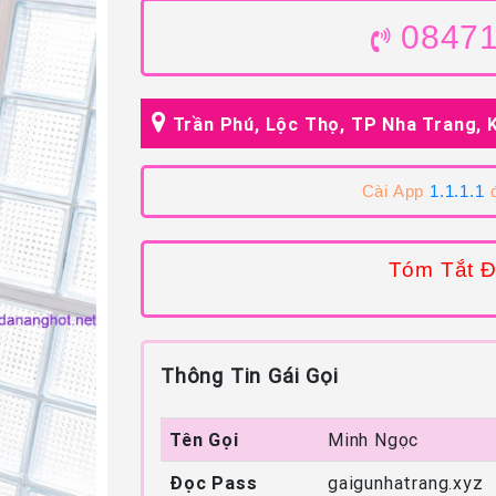
0847
Trần Phú, Lộc Thọ, TP Nha Trang, 
Cài App
1.1.1.1
đ
Tóm Tắt Đ
Thông Tin Gái Gọi
Tên Gọi
Minh Ngọc
Đọc Pass
gaigunhatrang.xyz