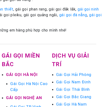
an thiết
, gái gọi phan rang, gái gọi đắk lắk,
gái gọi ninh
gái gọi pleiku, gái gọi quảng ngãi,
gái gọi đà nẵng
,
gái gọi
 những em hàng phù hợp cho mình nhé!
GÁI GỌI MIỀN
DỊCH VỤ GIẢI
BẮC
TRÍ
GÁI GỌI HÀ NỘI
Gái Gọi Hải Phòng
Gái Gọi Nam Định
Gái Gọi Hà Nội Cao
Gái Gọi Thái Bình
Cấp
Gái Gọi Bắc Giang
GÁI GỌI NGHỆ AN
Gái Gọi Hà Nam
Gái Gọi TP Vinh