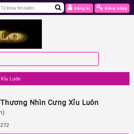
Đăng kí
Đăng nhập
 Xỉu Luôn
 Thương Nhìn Cưng Xỉu Luôn
n)
272