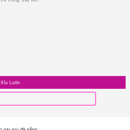
 Xỉu Luôn
 gái gọi đà nẵng :