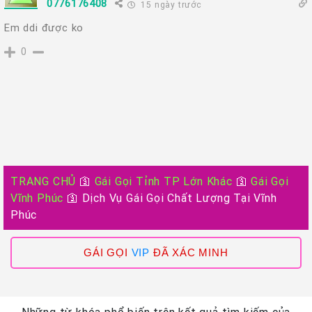
0776176408
15 ngày trước
Em ddi được ko
0
TRANG CHỦ
🛐
Gái Gọi Tỉnh TP Lớn Khác
🛐
Gái Gọi
Vĩnh Phúc
🛐
Dịch Vụ Gái Gọi Chất Lượng Tại Vĩnh
Phúc
GÁI GỌI
VIP
ĐÃ XÁC MINH
Những từ khóa phổ biến trên kết quả tìm kiếm của