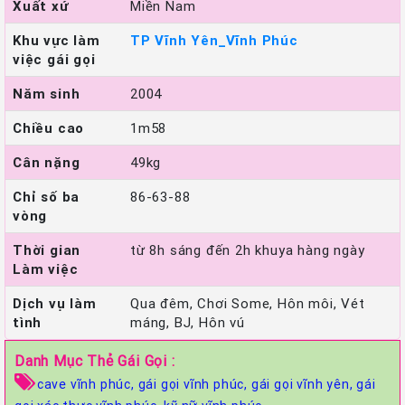
Xuất xứ
Miền Nam
Khu vực làm
TP Vĩnh Yên_Vĩnh Phúc
việc gái gọi
Năm sinh
2004
Chiều cao
1m58
Cân nặng
49kg
Chỉ số ba
86-63-88
vòng
Thời gian
từ 8h sáng đến 2h khuya hàng ngày
Làm việc
Dịch vụ làm
Qua đêm, Chơi Some, Hôn môi, Vét
tình
máng, BJ, Hôn vú
Danh Mục Thẻ Gái Gọi :
cave vĩnh phúc,
gái gọi vĩnh phúc,
gái gọi vĩnh yên,
gái