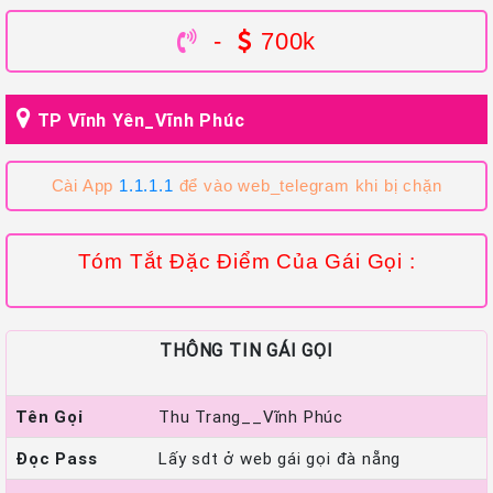
-
700k
TP Vĩnh Yên_Vĩnh Phúc
Cài App
1.1.1.1
để vào web_telegram khi bị chặn
Tóm Tắt Đặc Điểm Của Gái Gọi :
THÔNG TIN GÁI GỌI
Tên Gọi
Thu Trang__Vĩnh Phúc
Đọc Pass
Lấy sdt ở web gái gọi đà nẵng