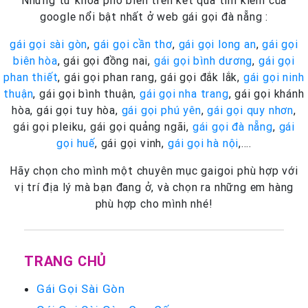
google nổi bật nhất ở web gái gọi đà nẵng :
gái gọi sài gòn
,
gái gọi cần thơ
,
gái gọi long an
,
gái gọi
biên hòa
, gái gọi đồng nai,
gái gọi bình dương
,
gái gọi
phan thiết
, gái gọi phan rang, gái gọi đắk lắk,
gái gọi ninh
thuận
, gái gọi bình thuận,
gái gọi nha trang
, gái gọi khánh
hòa, gái gọi tuy hòa,
gái gọi phú yên
,
gái gọi quy nhơn
,
gái gọi pleiku, gái gọi quảng ngãi,
gái gọi đà nẵng
,
gái
gọi huế
, gái gọi vinh,
gái gọi hà nội
,….
Hãy chọn cho mình một chuyên mục gaigoi phù hợp với
vị trí địa lý mà bạn đang ở, và chọn ra những em hàng
phù hợp cho mình nhé!
TRANG CHỦ
Gái Gọi Sài Gòn