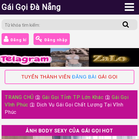
Gái Gọi Đà Nẵng
Đăng kí
Đăng nhập
TUYỂN THÀNH VIÊN
ĐĂNG BÀI
GÁI GỌI
TRANG CHỦ
🛐
Gái Gọi Tỉnh TP Lớn Khác
🛐
Gái Gọi
Vĩnh Phúc
🛐
Dịch Vụ Gái Gọi Chất Lượng Tại Vĩnh
Phúc
ẢNH BODY SEXY CỦA GÁI GỌI HOT