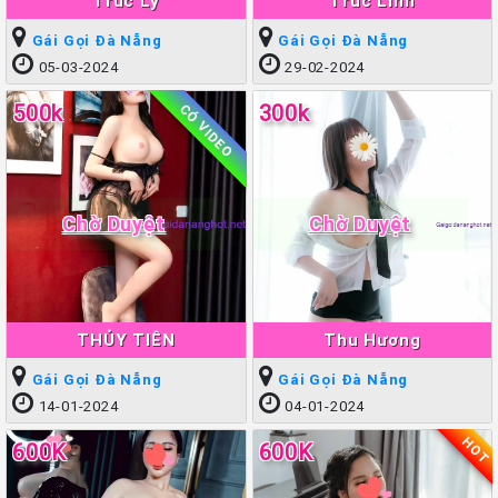
Trúc Ly
Trúc Linh
Gái Gọi Đà Nẵng
Gái Gọi Đà Nẵng
05-03-2024
29-02-2024
500k
300k
CÓ VIDEO
Chờ Duyệt
Chờ Duyệt
THỦY TIÊN
Thu Hương
Gái Gọi Đà Nẵng
Gái Gọi Đà Nẵng
14-01-2024
04-01-2024
HOT
600K
600K