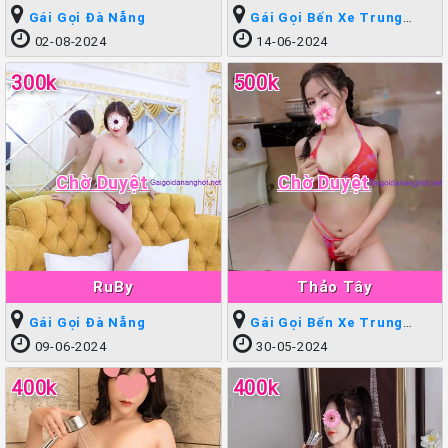
Gái Gọi Đà Nẵng
Gái Gọi Bến Xe Trung
Tâm
02-08-2024
14-06-2024
300k
500k
Chờ Duyệt
Chờ Duyệt
RuBy
Thảo Tây
Gái Gọi Đà Nẵng
Gái Gọi Bến Xe Trung
Tâm
09-06-2024
30-05-2024
400k
400k