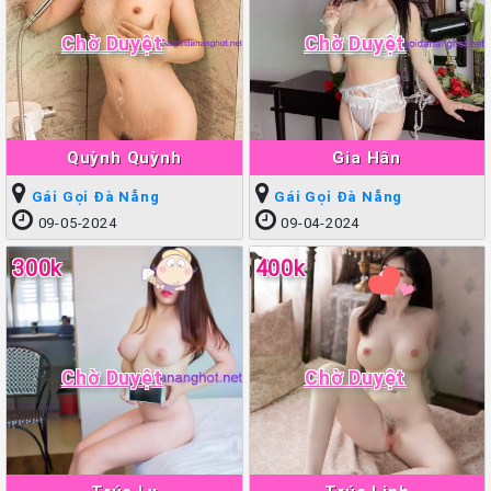
Chờ Duyệt
Chờ Duyệt
Quỳnh Quỳnh
Gia Hân
Gái Gọi Đà Nẵng
Gái Gọi Đà Nẵng
09-05-2024
09-04-2024
300k
400k
Chờ Duyệt
Chờ Duyệt