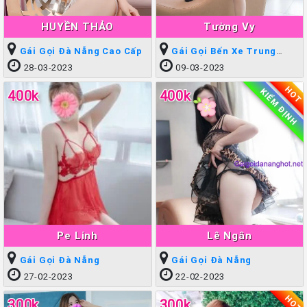
HUYỀN THẢO
Tường Vy
Gái Gọi Đà Nẵng Cao Cấp
Gái Gọi Bến Xe Trung
Tâm
28-03-2023
09-03-2023
HOT
KIỂM ĐỊNH
400k
400k
Pe Linh
Lê Ngân
Gái Gọi Đà Nẵng
Gái Gọi Đà Nẵng
27-02-2023
22-02-2023
HOT
300k
300k