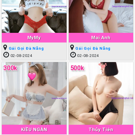
MyMy
Mai Anh
Gái Gọi Đà Nẵng
Gái Gọi Đà Nẵng
02-08-2024
02-08-2024
300k
500k
KIỀU NGÂN
Thủy Tiên