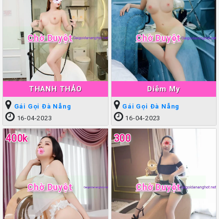
Chờ Duyệt
Chờ Duyệt
THANH THẢO
Diễm My
Gái Gọi Đà Nẵng
Gái Gọi Đà Nẵng
16-04-2023
16-04-2023
400k
300
Chờ Duyệt
Chờ Duyệt