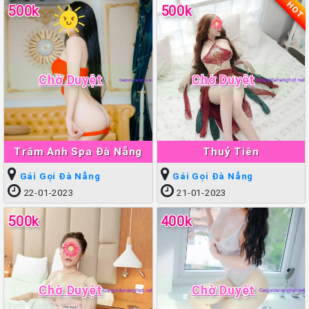
HOT
500k
500k
Chờ Duyệt
Chờ Duyệt
Trâm Anh Spa Đà Nẵng
Thuỷ Tiên
Gái Gọi Đà Nẵng
Gái Gọi Đà Nẵng
22-01-2023
21-01-2023
500k
400k
Chờ Duyệt
Chờ Duyệt