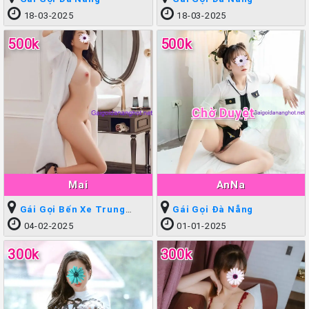
18-03-2025
18-03-2025
500k
500k
Chờ Duyệt
Mai
AnNa
Gái Gọi Bến Xe Trung
Gái Gọi Đà Nẵng
Tâm
04-02-2025
01-01-2025
300k
300k