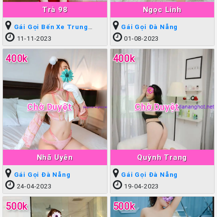
Trà 98
Ngọc Linh
Gái Gọi Bến Xe Trung
Gái Gọi Đà Nẵng
Tâm
11-11-2023
01-08-2023
400k
400k
Chờ Duyệt
Chờ Duyệt
Nhã Uyên
Quỳnh Trang
Gái Gọi Đà Nẵng
Gái Gọi Đà Nẵng
24-04-2023
19-04-2023
500k
500k