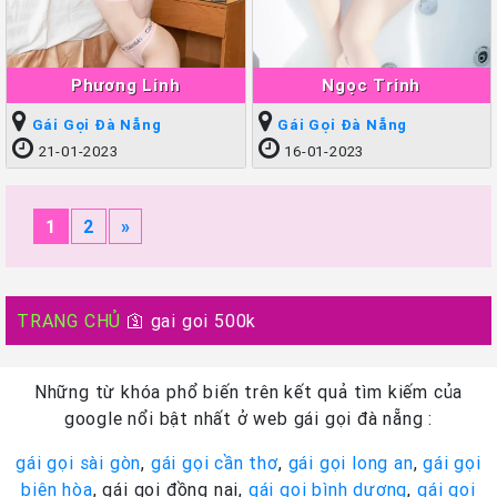
Phương Linh
Ngọc Trinh
Gái Gọi Đà Nẵng
Gái Gọi Đà Nẵng
21-01-2023
16-01-2023
1
2
»
TRANG CHỦ
🛐
gai goi 500k
Những từ khóa phổ biến trên kết quả tìm kiếm của
google nổi bật nhất ở web gái gọi đà nẵng :
gái gọi sài gòn
,
gái gọi cần thơ
,
gái gọi long an
,
gái gọi
biên hòa
, gái gọi đồng nai,
gái gọi bình dương
,
gái gọi