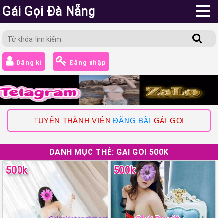
Gái Gọi Đà Nẵng
Đăng kí
Đăng nhập
TUYỂN THÀNH VIÊN
ĐĂNG BÀI
GÁI GỌI
DANH MỤC THẺ:
GAI GOI 500K
500k
500k