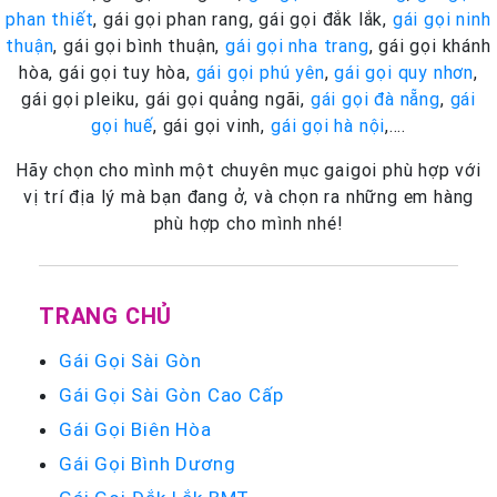
phan thiết
, gái gọi phan rang, gái gọi đắk lắk,
gái gọi ninh
thuận
, gái gọi bình thuận,
gái gọi nha trang
, gái gọi khánh
hòa, gái gọi tuy hòa,
gái gọi phú yên
,
gái gọi quy nhơn
,
gái gọi pleiku, gái gọi quảng ngãi,
gái gọi đà nẵng
,
gái
gọi huế
, gái gọi vinh,
gái gọi hà nội
,….
Hãy chọn cho mình một chuyên mục gaigoi phù hợp với
vị trí địa lý mà bạn đang ở, và chọn ra những em hàng
phù hợp cho mình nhé!
TRANG CHỦ
Gái Gọi Sài Gòn
Gái Gọi Sài Gòn Cao Cấp
Gái Gọi Biên Hòa
Gái Gọi Bình Dương