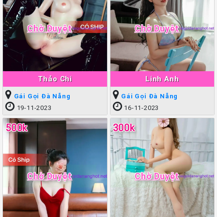
Chờ Duyệt
Chờ Duyệt
Thảo Chi
Linh Anh
Gái Gọi Đà Nẵng
Gái Gọi Đà Nẵng
19-11-2023
16-11-2023
500k
300k
Chờ Duyệt
Chờ Duyệt