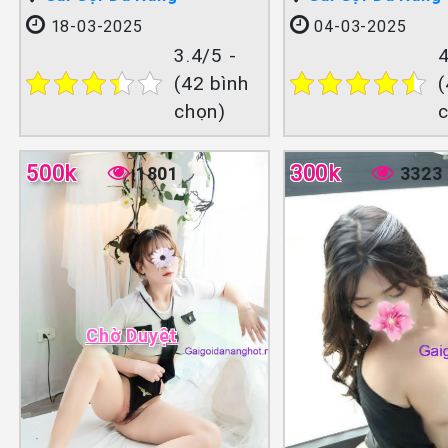
18-03-2025
04-03-2025
3.4/5 -
4
(42 bình
(
chọn)
500k
300k
1801
3323
Chờ Duyệt