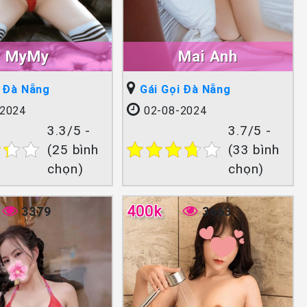
MyMy
Mai Anh
i Đà Nẵng
Gái Gọi Đà Nẵng
2024
02-08-2024
3.3/5 -
3.7/5 -
(25 bình
(33 bình
chọn)
chọn)
400k
3379
3663