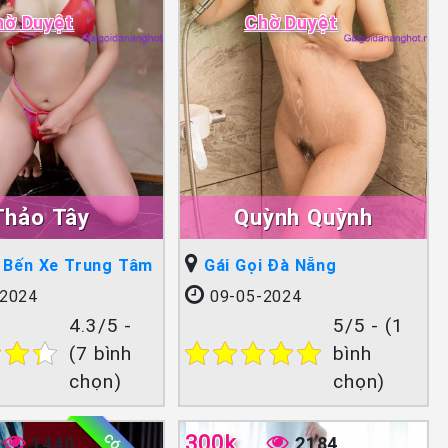
hờ Duyệt
Chờ Duyệt
Thảo Tây
Quỳnh Quỳnh
i Bến Xe Trung Tâm
Gái Gọi Đà Nẵng
2024
09-05-2024
4.3/5 -
5/5 - (1
(7 bình
bình
chọn)
chọn)
300k
1440
2184