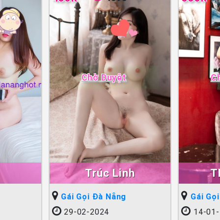
Chờ Duyệt
C
Trúc Linh
T
Gái Gọi Đà Nẵng
Gái Gọ
29-02-2024
14-01-