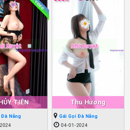
CÓ VIDEO
hờ Duyệt
Chờ Duyệt
HỦY TIÊN
Thu Hương
i Đà Nẵng
Gái Gọi Đà Nẵng
2024
04-01-2024