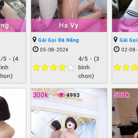
ơng
Hạ Vy
Gái Gọi Đà Nẵng
Gái Gọ
05-08-2024
02-08-
/5 - (4
4/5 - (3
ình
bình
chọn)
chọn)
300k
500k
4993