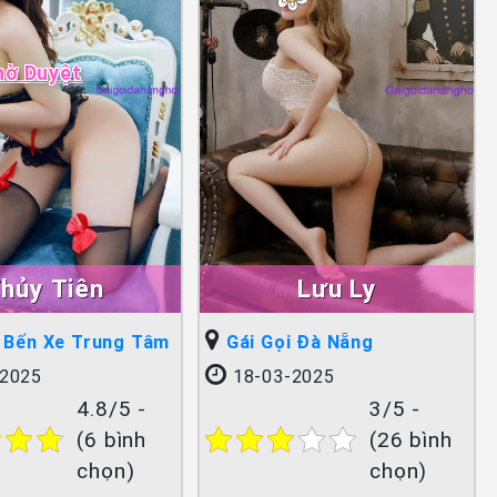
hờ Duyệt
hủy Tiên
Lưu Ly
i Bến Xe Trung Tâm
Gái Gọi Đà Nẵng
2025
18-03-2025
4.8/5 -
3/5 -
(6 bình
(26 bình
chọn)
chọn)