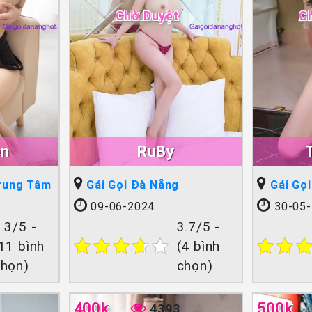
Chờ Duyệt
C
ên
RuBy
Trung Tâm
Gái Gọi Đà Nẵng
Gái Gọ
09-06-2024
30-05-
.3/5 -
3.7/5 -
11 bình
(4 bình
chọn)
chọn)
400k
500k
4393