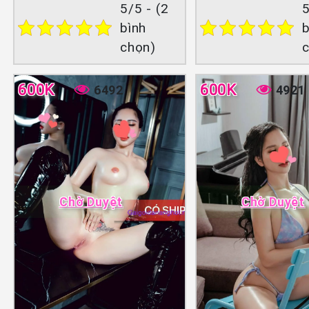
5/5 - (2
5
bình
b
chọn)
600K
600K
6492
4921
Chờ Duyệt
Chờ Duyệt