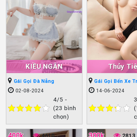
KIỀU NGÂN
Thủy Ti
Gái Gọi Đà Nẵng
Gái Gọi Bến Xe 
02-08-2024
14-06-2024
4/5 -
3
(23 bình
(
chọn)
400k
300k
4610
2813