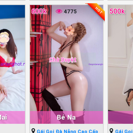
HOT
600k
500k
4775
Chờ Duyệt
ai
Bé Na
Gái Gọi Đà Nẵng Cao Cấp
Gái Gọ