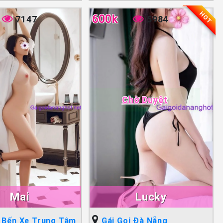
HOT
600k
7147
5984
Chờ Duyệt
Mai
Lucky
i Bến Xe Trung Tâm
Gái Gọi Đà Nẵng