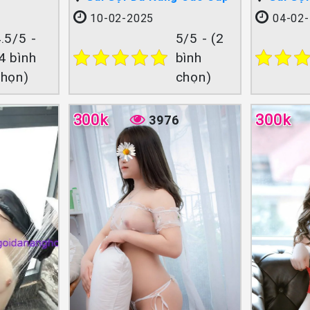
10-02-2025
04-02-
.5/5 -
5/5 - (2
4 bình
bình
chọn)
chọn)
300k
300k
3976