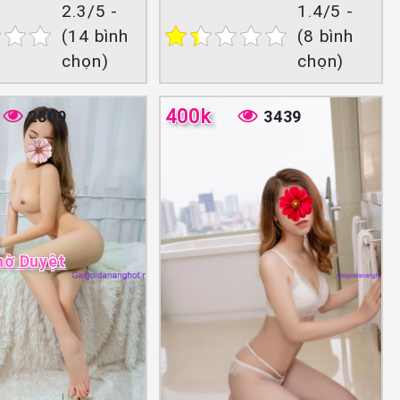
2.3/5 -
1.4/5 -
(14 bình
(8 bình
chọn)
chọn)
400k
2809
3439
hờ Duyệt