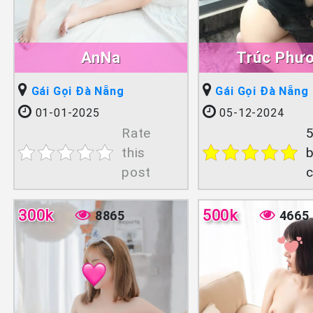
AnNa
Trúc Phư
Gái Gọi Đà Nẵng
Gái Gọi Đà Nẵng
01-01-2025
05-12-2024
Rate
5
this
b
post
300k
500k
8865
4665