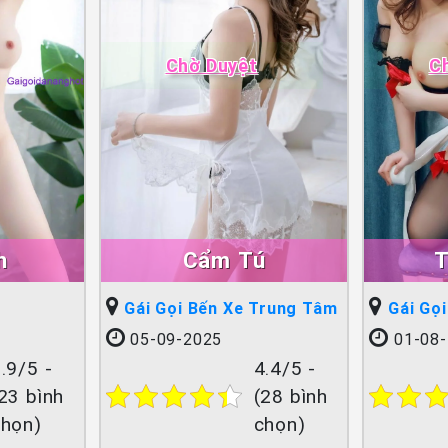
Chờ Duyệt
C
h
Cẩm Tú
T
Gái Gọi Bến Xe Trung Tâm
Gái Gọ
05-09-2025
01-08-
.9/5 -
4.4/5 -
23 bình
(28 bình
chọn)
chọn)