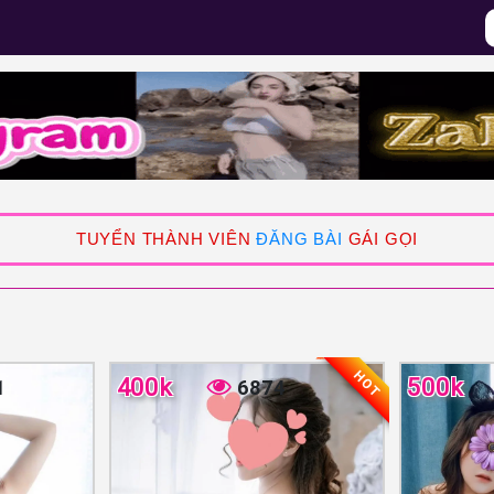
TUYỂN THÀNH VIÊN
ĐĂNG BÀI
GÁI GỌI
HOT
400k
500k
1
6874