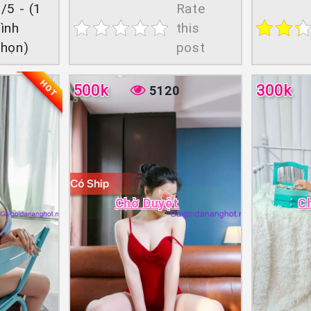
/5 - (1
Rate
ình
this
chọn)
post
HOT
500k
300k
5120
Chờ Duyệt
C