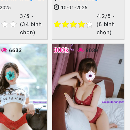
2025
10-01-2025
3/5 -
4.2/5 -
(34 bình
(8 bình
chọn)
chọn)
300k
6633
8039