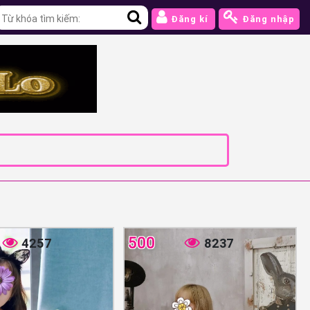
Đăng kí
Đăng nhập
500
4257
8237