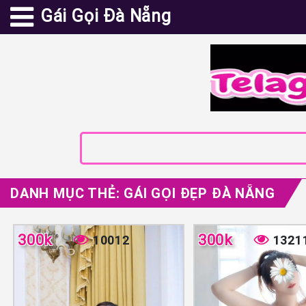
Gái Gọi Đà Nẵng
DANH MỤC THẺ:
GÁI GỌI ĐẸP ĐÀ NẴNG
300k
300k
10012
1321