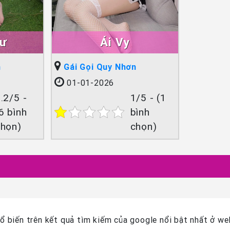
hư
Ái Vy
n
Gái Gọi Quy Nhơn
01-01-2026
.2/5 -
1/5 - (1
6 bình
bình
chọn)
chọn)
 biến trên kết quả tìm kiếm của google nổi bật nhất ở web