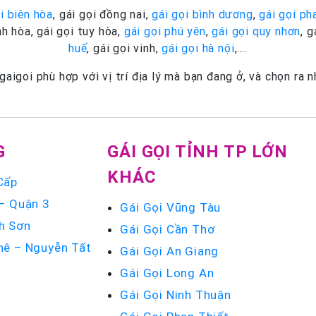
i biên hòa
, gái gọi đồng nai,
gái gọi bình dương
,
gái gọi ph
nh hòa, gái gọi tuy hòa,
gái gọi phú yên
,
gái gọi quy nhơn
, 
huế
, gái gọi vinh,
gái gọi hà nội
,….
igoi phù hợp với vị trí địa lý mà bạn đang ở, và chọn ra
G
GÁI GỌI TỈNH TP LỚN
KHÁC
Cấp
 – Quận 3
Gái Gọi Vũng Tàu
h Sơn
Gái Gọi Cần Thơ
hê – Nguyễn Tất
Gái Gọi An Giang
Gái Gọi Long An
u
Gái Gọi Ninh Thuận