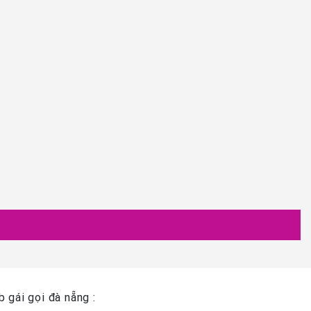
 gái gọi đà nẵng :