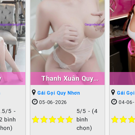
y
Thanh Xuân Quy
Nhơn
n
Gái Gọi Quy Nhơn
Gái Gọ
05-06-2026
04-06-
.5/5 -
5/5 - (4
2 bình
bình
chọn)
chọn)