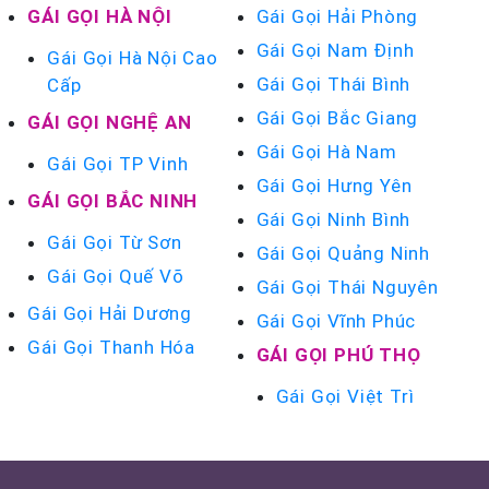
GÁI GỌI HÀ NỘI
Gái Gọi Hải Phòng
Gái Gọi Nam Định
Gái Gọi Hà Nội Cao
Gái Gọi Thái Bình
Cấp
Gái Gọi Bắc Giang
GÁI GỌI NGHỆ AN
Gái Gọi Hà Nam
Gái Gọi TP Vinh
Gái Gọi Hưng Yên
GÁI GỌI BẮC NINH
Gái Gọi Ninh Bình
Gái Gọi Từ Sơn
Gái Gọi Quảng Ninh
Gái Gọi Quế Võ
Gái Gọi Thái Nguyên
Gái Gọi Hải Dương
Gái Gọi Vĩnh Phúc
Gái Gọi Thanh Hóa
GÁI GỌI PHÚ THỌ
Gái Gọi Việt Trì