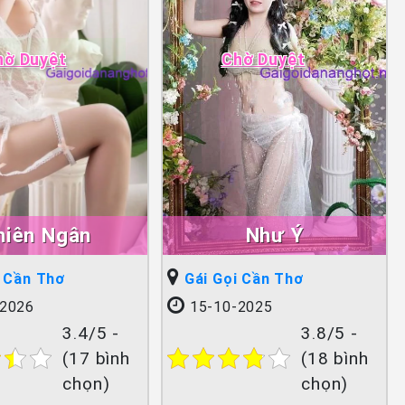
hờ Duyệt
Chờ Duyệt
hiên Ngân
Như Ý
i Cần Thơ
Gái Gọi Cần Thơ
2026
15-10-2025
3.4/5 -
3.8/5 -
(17 bình
(18 bình
chọn)
chọn)