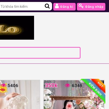
Đăng kí
Đăng nhập
HOT
KIỂM ĐỊNH
350k
5406
6349