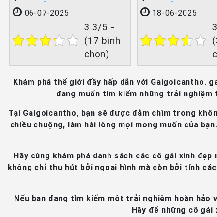
06-07-2025
18-06-2025
3.3/5 -
3
(17 bình
(
chọn)
Khám phá thế giới đầy hấp dẫn với Gaigoicantho. ga
đang muốn tìm kiếm những trải nghiệm thú
Tại Gaigoicantho, bạn sẽ được đắm chìm trong không
chiều chuộng, làm hài lòng mọi mong muốn của bạn.
Hãy cùng khám phá danh sách các cô gái xinh đẹp 
không chỉ thu hút bởi ngoại hình mà còn bởi tính cá
Nếu bạn đang tìm kiếm một trải nghiệm hoàn hảo về 
Hãy để những cô gái 