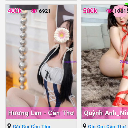
400k
500k
6921
1061
Hương Lan - Cần Thơ
Quỳnh Anh_Ni
Cần Th
Gái Gọi Cần Thơ
Gái Gọi Cần Thơ