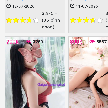
12-07-2026
11-07-2026
3.8/5 -
3
(36 bình
(
chọn)
700k
800k
3269
3587