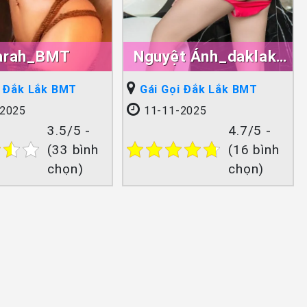
arah_BMT
Nguyệt Ánh_daklak-
Bmt
i Đắk Lắk BMT
Gái Gọi Đắk Lắk BMT
2025
11-11-2025
3.5/5 -
4.7/5 -
(33 bình
(16 bình
chọn)
chọn)