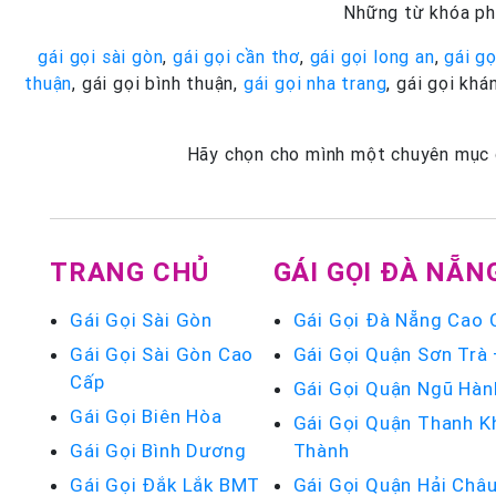
Những từ khóa phổ
gái gọi sài gòn
,
gái gọi cần thơ
,
gái gọi long an
,
gái gọ
thuận
, gái gọi bình thuận,
gái gọi nha trang
, gái gọi khá
Hãy chọn cho mình một chuyên mục ga
TRANG CHỦ
GÁI GỌI ĐÀ NẴN
Gái Gọi Sài Gòn
Gái Gọi Đà Nẵng Cao 
Gái Gọi Sài Gòn Cao
Gái Gọi Quận Sơn Trà
Cấp
Gái Gọi Quận Ngũ Hàn
Gái Gọi Biên Hòa
Gái Gọi Quận Thanh K
Gái Gọi Bình Dương
Thành
Gái Gọi Đắk Lắk BMT
Gái Gọi Quận Hải Châ