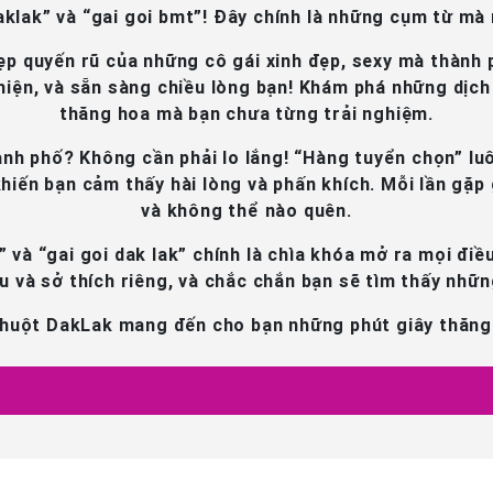
aklak” và “gai goi bmt”! Đây chính là những cụm từ mà
 đẹp quyến rũ của những cô gái xinh đẹp, sexy mà thàn
hiện, và sẵn sàng chiều lòng bạn! Khám phá những dịch
thăng hoa mà bạn chưa từng trải nghiệm.
nh phố? Không cần phải lo lắng! “Hàng tuyển chọn” luô
hiến bạn cảm thấy hài lòng và phấn khích. Mỗi lần gặp
và không thể nào quên.
 và “gai goi dak lak” chính là chìa khóa mở ra mọi điề
 và sở thích riêng, và chắc chắn bạn sẽ tìm thấy nhữ
uột DakLak mang đến cho bạn những phút giây thăng ho