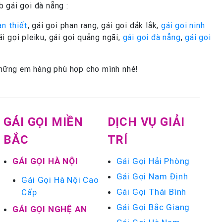
 gái gọi đà nẵng :
an thiết
, gái gọi phan rang, gái gọi đắk lắk,
gái gọi ninh
gái gọi pleiku, gái gọi quảng ngãi,
gái gọi đà nẵng
,
gái gọi
 những em hàng phù hợp cho mình nhé!
GÁI GỌI MIỀN
DỊCH VỤ GIẢI
BẮC
TRÍ
GÁI GỌI HÀ NỘI
Gái Gọi Hải Phòng
Gái Gọi Nam Định
Gái Gọi Hà Nội Cao
Gái Gọi Thái Bình
Cấp
Gái Gọi Bắc Giang
GÁI GỌI NGHỆ AN