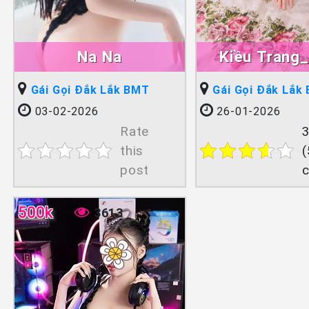
Na Na
Kiều Trang
Gái Gọi Đắk Lắk BMT
Gái Gọi Đắk Lắk
03-02-2026
26-01-2026
Rate
3
this
(
post
500k
3613