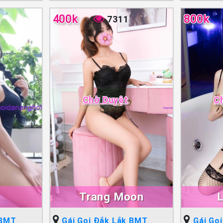
400k
800k
7311
Chờ Duyệt
C
Trang Moon
 BMT
Gái Gọi Đắk Lắk BMT
Gái Gọ