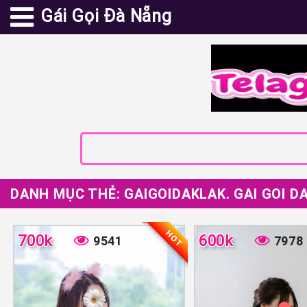
Gái Gọi Đà Nẵng
DANH MỤC THẺ:
GAIGOIDAKLAK. GAI GOI D
HOT
700k
600k
9541
7978