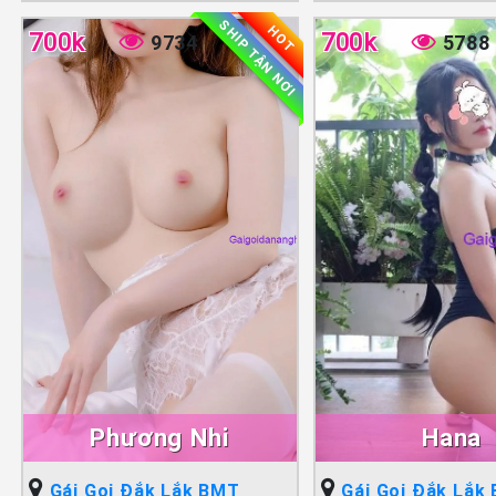
SHIP TẬN NƠI
HOT
700k
700k
9734
5788
Phương Nhi
Hana
Gái Gọi Đắk Lắk BMT
Gái Gọi Đắk Lắk