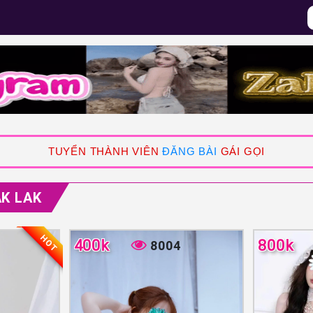
TUYỂN THÀNH VIÊN
ĐĂNG BÀI
GÁI GỌI
AK LAK
HOT
400k
800k
8004