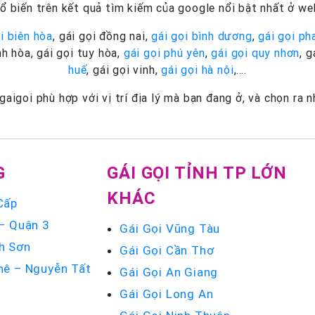
 biến trên kết quả tìm kiếm của google nổi bật nhất ở web
i biên hòa
, gái gọi đồng nai,
gái gọi bình dương
,
gái gọi ph
nh hòa, gái gọi tuy hòa,
gái gọi phú yên
,
gái gọi quy nhơn
, 
huế
, gái gọi vinh,
gái gọi hà nội
,….
igoi phù hợp với vị trí địa lý mà bạn đang ở, và chọn ra
G
GÁI GỌI TỈNH TP LỚN
KHÁC
Cấp
 – Quận 3
Gái Gọi Vũng Tàu
h Sơn
Gái Gọi Cần Thơ
hê – Nguyễn Tất
Gái Gọi An Giang
Gái Gọi Long An
u