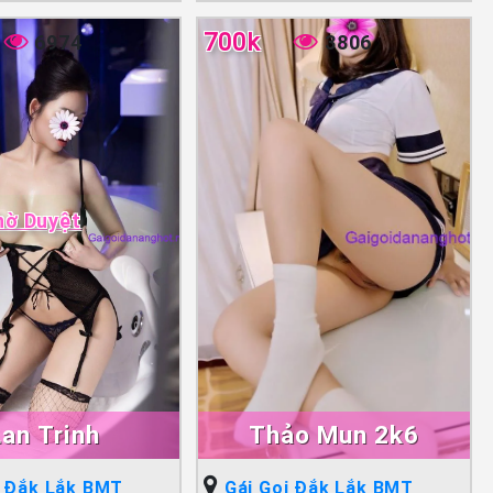
700k
6974
3806
hờ Duyệt
Lan Trinh
Thảo Mun 2k6
i Đắk Lắk BMT
Gái Gọi Đắk Lắk BMT