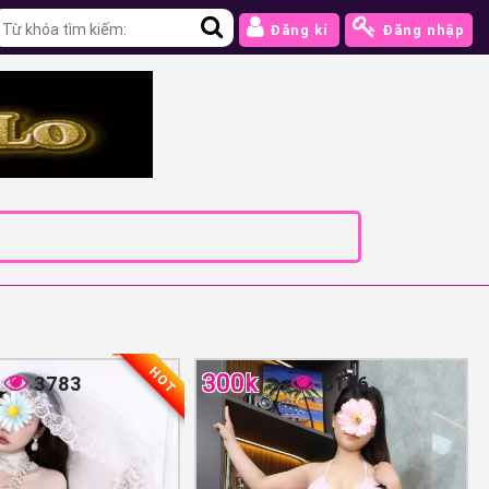
Đăng kí
Đăng nhập
HOT
300k
3783
6166