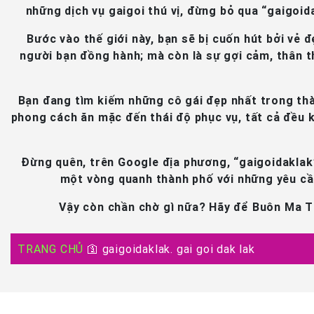
những dịch vụ gaigoi thú vị, đừng bỏ qua “gaigoid
Bước vào thế giới này, bạn sẽ bị cuốn hút bởi vẻ
người bạn đồng hành; mà còn là sự gợi cảm, thân t
Bạn đang tìm kiếm những cô gái đẹp nhất trong thà
phong cách ăn mặc đến thái độ phục vụ, tất cả đều k
Đừng quên, trên Google địa phương, “gaigoidaklak”
một vòng quanh thành phố với những yêu cầu
Vậy còn chần chờ gì nữa? Hãy để Buôn Ma Th
TRANG CHỦ
🛐
gaigoidaklak. gai goi dak lak