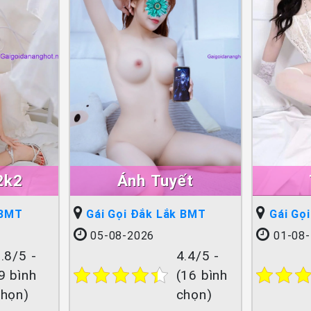
2k2
Ánh Tuyết
 BMT
Gái Gọi Đắk Lắk BMT
Gái Gọ
05-08-2026
01-08-
.8/5 -
4.4/5 -
9 bình
(16 bình
chọn)
chọn)