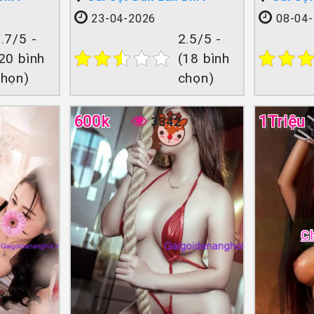
23-04-2026
08-04-
.7/5 -
2.5/5 -
20 bình
(18 bình
chọn)
chọn)
600k
1Triệu
3342
C