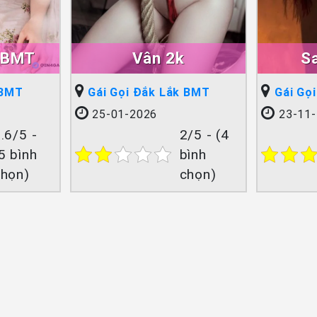
_BMT
Vân 2k
S
 BMT
Gái Gọi Đắk Lắk BMT
Gái Gọ
25-01-2026
23-11-
.6/5 -
2/5 - (4
5 bình
bình
chọn)
chọn)