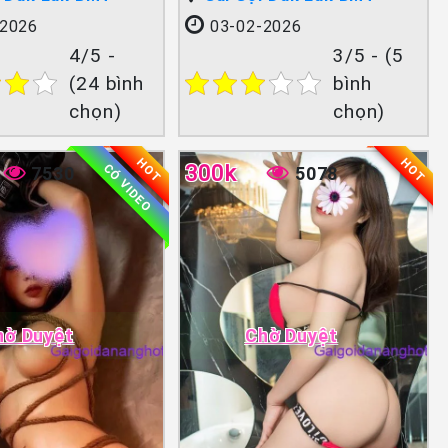
2026
03-02-2026
4/5 -
3/5 - (5
(24 bình
bình
chọn)
chọn)
HOT
HOT
300k
CÓ VIDEO
7530
5078
hờ Duyệt
Chờ Duyệt