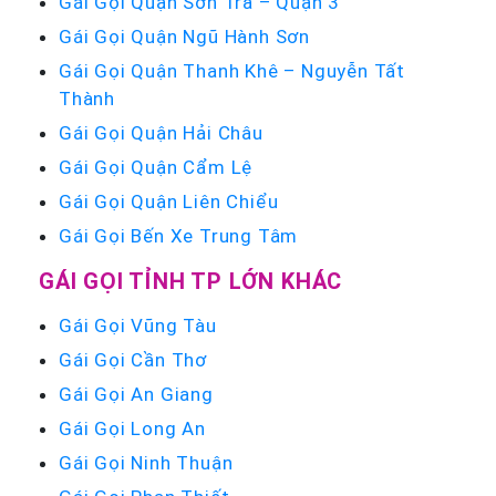
Gái Gọi Quận Sơn Trà – Quận 3
Gái Gọi Quận Ngũ Hành Sơn
Gái Gọi Quận Thanh Khê – Nguyễn Tất
Thành
Gái Gọi Quận Hải Châu
Gái Gọi Quận Cẩm Lệ
Gái Gọi Quận Liên Chiểu
Gái Gọi Bến Xe Trung Tâm
GÁI GỌI TỈNH TP LỚN KHÁC
Gái Gọi Vũng Tàu
Gái Gọi Cần Thơ
Gái Gọi An Giang
Gái Gọi Long An
Gái Gọi Ninh Thuận