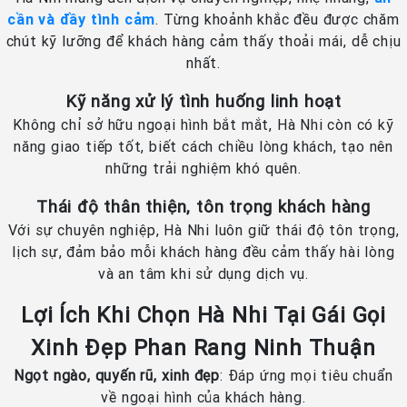
cần và đầy tình cảm
. Từng khoảnh khắc đều được chăm
chút kỹ lưỡng để khách hàng cảm thấy thoải mái, dễ chịu
nhất.
Kỹ năng xử lý tình huống linh hoạt
Không chỉ sở hữu ngoại hình bắt mắt, Hà Nhi còn có kỹ
năng giao tiếp tốt, biết cách chiều lòng khách, tạo nên
những trải nghiệm khó quên.
Thái độ thân thiện, tôn trọng khách hàng
Với sự chuyên nghiệp, Hà Nhi luôn giữ thái độ tôn trọng,
lịch sự, đảm bảo mỗi khách hàng đều cảm thấy hài lòng
và an tâm khi sử dụng dịch vụ.
Lợi Ích Khi Chọn Hà Nhi Tại Gái Gọi
Xinh Đẹp Phan Rang Ninh Thuận
Ngọt ngào, quyến rũ, xinh đẹp
: Đáp ứng mọi tiêu chuẩn
về ngoại hình của khách hàng.