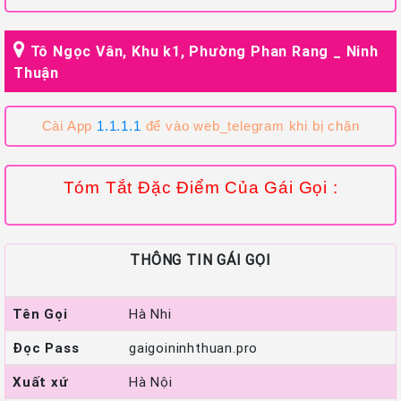
Tô Ngọc Vân, Khu k1, Phường Phan Rang _ Ninh
Thuận
Cài App
1.1.1.1
để vào web_telegram khi bị chặn
Tóm Tắt Đặc Điểm Của Gái Gọi :
THÔNG TIN GÁI GỌI
Tên Gọi
Hà Nhi
Đọc Pass
gaigoininhthuan.pro
Xuất xứ
Hà Nội