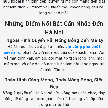
hữu ngoại hình xinh đẹp, quyến rũ mà còn mang đến trải
nghiệm dịch vụ tuyệt vời, khiến mọi khách hàng đều hài
lòng và nhớ mãi.
Những Điểm Nổi Bật Cấn Nhắc Đến
Hà Nhi
Ngoại Hình Quyến Rũ, Nóng Bỏng Đến Mê Ly
Hà Nhi sở hữu vẻ đẹp tự nhiên,
dịu dàng pha chút
quyến rũ
, phù hợp với mọi yêu cầu của khách hàng. Với
vẻ mặt xinh xắn, ấm áp, đôi mắt to tròn long lanh, môi
mềm mại và đẫy đà, cô nàng luôn làm hài lòng ngay từ
cái nhìn đầu tiên.
Thân Hình Căng Mọng, Body Nóng Bỏng, Siêu
Đẹp
Vòng 1 quyến rũ
: Hà Nhi sở hữu vòng một săn chắc, đầy
đặn, dễ dàng tạo cảm giác siêu dễ thương và hấp dẫn
trong mọi tư thế.