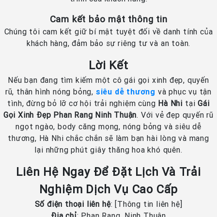
Cam kết bảo mật thông tin
Chúng tôi cam kết giữ bí mật tuyệt đối về danh tính của
khách hàng, đảm bảo sự riêng tư và an toàn.
Lời Kết
Nếu bạn đang tìm kiếm một cô gái gọi xinh đẹp, quyến
rũ, thân hình nóng bỏng,
siêu dễ thương
và phục vụ tận
tình, đừng bỏ lỡ cơ hội trải nghiệm cùng
Hà Nhi
tại
Gái
Gọi Xinh Đẹp Phan Rang Ninh Thuận
. Với vẻ đẹp quyến rũ
ngọt ngào, body căng mọng, nóng bỏng và siêu dễ
thương, Hà Nhi chắc chắn sẽ làm bạn hài lòng và mang
lại những phút giây thăng hoa khó quên.
Liên Hệ Ngay Để Đặt Lịch Và Trải
Nghiệm Dịch Vụ Cao Cấp
Số điện thoại liên hệ
: [Thông tin liên hệ]
Địa chỉ
: Phan Rang, Ninh Thuận