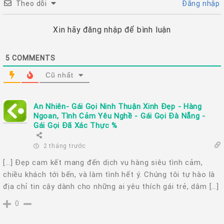
Theo dõi
Đăng nhập
Xin hãy đăng nhập để bình luận
5
COMMENTS
Cũ nhất
An Nhiên- Gái Gọi Ninh Thuận Xinh Đẹp - Hàng
Ngoan, Tình Cảm Yêu Nghề - Gái Gọi Đà Nẵng -
Gái Gọi Đã Xác Thực %
2 tháng trước
[…] Đẹp cam kết mang đến dịch vụ hàng siêu tình cảm,
chiều khách tới bến, và làm tình hết ý. Chúng tôi tự hào là
địa chỉ tin cậy dành cho những ai yêu thích gái trẻ, dâm […]
0