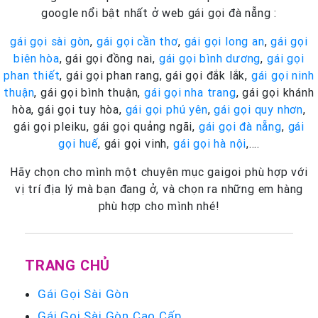
google nổi bật nhất ở web gái gọi đà nẵng :
gái gọi sài gòn
,
gái gọi cần thơ
,
gái gọi long an
,
gái gọi
biên hòa
, gái gọi đồng nai,
gái gọi bình dương
,
gái gọi
phan thiết
, gái gọi phan rang, gái gọi đắk lắk,
gái gọi ninh
thuận
, gái gọi bình thuận,
gái gọi nha trang
, gái gọi khánh
hòa, gái gọi tuy hòa,
gái gọi phú yên
,
gái gọi quy nhơn
,
gái gọi pleiku, gái gọi quảng ngãi,
gái gọi đà nẵng
,
gái
gọi huế
, gái gọi vinh,
gái gọi hà nội
,….
Hãy chọn cho mình một chuyên mục gaigoi phù hợp với
vị trí địa lý mà bạn đang ở, và chọn ra những em hàng
phù hợp cho mình nhé!
TRANG CHỦ
Gái Gọi Sài Gòn
Gái Gọi Sài Gòn Cao Cấp