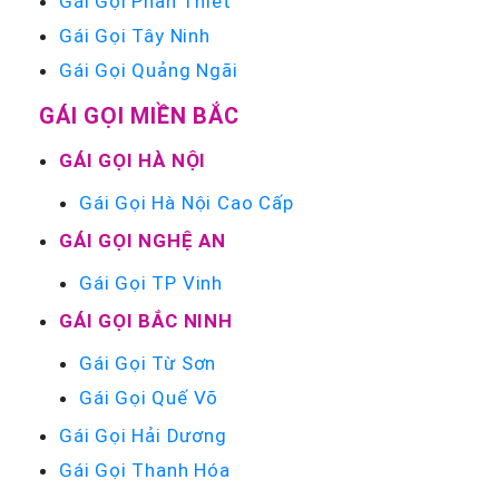
Gái Gọi Phan Thiết
Gái Gọi Tây Ninh
Gái Gọi Quảng Ngãi
GÁI GỌI MIỀN BẮC
GÁI GỌI HÀ NỘI
Gái Gọi Hà Nội Cao Cấp
GÁI GỌI NGHỆ AN
Gái Gọi TP Vinh
GÁI GỌI BẮC NINH
Gái Gọi Từ Sơn
Gái Gọi Quế Võ
Gái Gọi Hải Dương
Gái Gọi Thanh Hóa