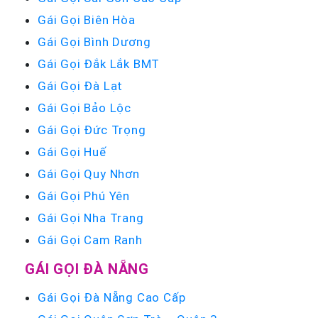
Gái Gọi Biên Hòa
Gái Gọi Bình Dương
Gái Gọi Đắk Lắk BMT
Gái Gọi Đà Lạt
Gái Gọi Bảo Lộc
Gái Gọi Đức Trọng
Gái Gọi Huế
Gái Gọi Quy Nhơn
Gái Gọi Phú Yên
Gái Gọi Nha Trang
Gái Gọi Cam Ranh
GÁI GỌI ĐÀ NẴNG
Gái Gọi Đà Nẵng Cao Cấp