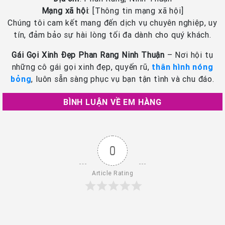
Mạng xã hội
: [Thông tin mạng xã hội]
Chúng tôi cam kết mang đến dịch vụ chuyên nghiệp, uy
tín, đảm bảo sự hài lòng tối đa dành cho quý khách.
Gái Gọi Xinh Đẹp Phan Rang Ninh Thuận
– Nơi hội tụ
những cô gái gọi xinh đẹp, quyến rũ,
thân hình nóng
bỏng
, luôn sẵn sàng phục vụ bạn tận tình và chu đáo.
BÌNH LUẬN VỀ EM HÀNG
0
Article Rating