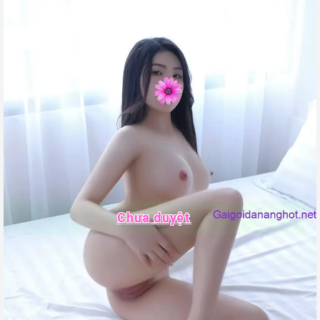
Chưa duyệt