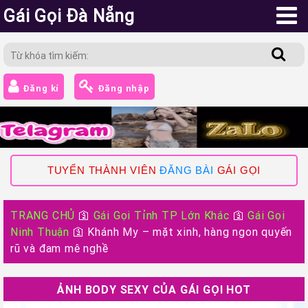
Gái Gọi Đà Nẵng
Đăng kí
Đăng nhập
TUYỂN THÀNH VIÊN
ĐĂNG BÀI
GÁI GỌI
TRANG CHỦ
🛐
Gái Gọi Tỉnh TP Lớn Khác
🛐
Gái Gọi
Ninh Thuận
🛐
Khánh My – mặt xinh, hàng ngon quyến
rũ và đam mê nghề
ẢNH BODY SEXY CỦA GÁI GỌI HOT