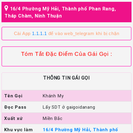
16/4 Phường Mỹ Hải, Thành phố Phan Rang,
Tháp Chàm, Ninh Thuận
Cài App
1.1.1.1
để vào web_telegram khi bị chặn
Tóm Tắt Đặc Điểm Của Gái Gọi :
THÔNG TIN GÁI GỌI
Tên Gọi
Khánh My
Đọc Pass
Lấy SDT ở gaigoidanang
Xuất xứ
Miền Bắc
Khu vực làm
16/4 Phường Mỹ Hải, Thành phố