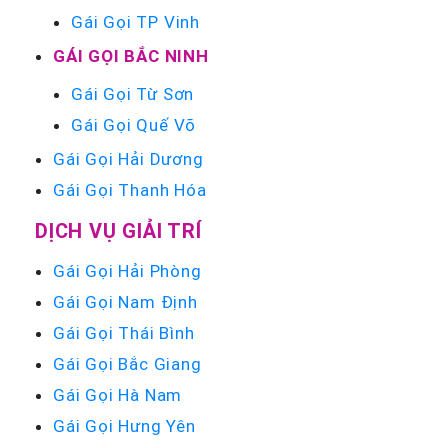
Gái Gọi TP Vinh
GÁI GỌI BẮC NINH
Gái Gọi Từ Sơn
Gái Gọi Quế Võ
Gái Gọi Hải Dương
Gái Gọi Thanh Hóa
DỊCH VỤ GIẢI TRÍ
Gái Gọi Hải Phòng
Gái Gọi Nam Định
Gái Gọi Thái Bình
Gái Gọi Bắc Giang
Gái Gọi Hà Nam
Gái Gọi Hưng Yên