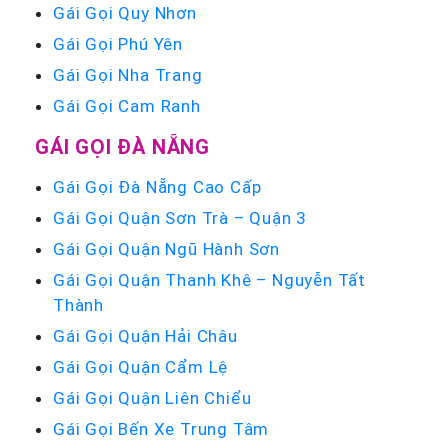
Gái Gọi Quy Nhơn
Gái Gọi Phú Yên
Gái Gọi Nha Trang
Gái Gọi Cam Ranh
GÁI GỌI ĐÀ NẴNG
Gái Gọi Đà Nẵng Cao Cấp
Gái Gọi Quận Sơn Trà – Quận 3
Gái Gọi Quận Ngũ Hành Sơn
Gái Gọi Quận Thanh Khê – Nguyễn Tất
Thành
Gái Gọi Quận Hải Châu
Gái Gọi Quận Cẩm Lệ
Gái Gọi Quận Liên Chiểu
Gái Gọi Bến Xe Trung Tâm