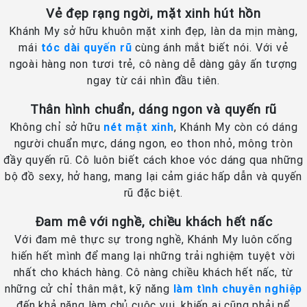
Vẻ đẹp rạng ngời, mặt xinh hút hồn
Khánh My sở hữu khuôn mặt xinh đẹp, làn da mịn màng,
mái
tóc dài quyến rũ
cùng ánh mắt biết nói. Với vẻ
ngoài hàng non tươi trẻ, cô nàng dễ dàng gây ấn tượng
ngay từ cái nhìn đầu tiên.
Thân hình chuẩn, dáng ngon và quyến rũ
Không chỉ sở hữu
nét mặt xinh
, Khánh My còn có dáng
người chuẩn mực, dáng ngon, eo thon nhỏ, mông tròn
đầy quyến rũ. Cô luôn biết cách khoe vóc dáng qua những
bộ đồ sexy, hở hang, mang lại cảm giác hấp dẫn và quyến
rũ đặc biệt.
Đam mê với nghề, chiều khách hết nấc
Với đam mê thực sự trong nghề, Khánh My luôn cống
hiến hết mình để mang lại những trải nghiệm tuyệt vời
nhất cho khách hàng. Cô nàng chiều khách hết nấc, từ
những cử chỉ thân mật, kỹ năng
làm tình chuyên nghiệp
đến khả năng làm chủ cuộc vui, khiến ai cũng phải nể