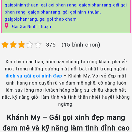
gaigoininhthuan. gai goi phan rang,
gaigoiphanrang-gái gọi
phan rang,
gaigoiphanrang. gái gọi ninh thuận,
gaigoiphanrang. gai goi thap cham,
Gái Gọi Ninh Thuận
3/5 - (15 bình chọn)
Xin chào các bạn, hôm nay chúng ta cùng khám phá về
một trong những gương mặt nổi bật nhất trong ngành
dịch vụ gái gọi xinh đẹp
– Khánh My. Với vẻ đẹp mặt
xinh, hàng non quyến rũ và đam mê nghề, cô nàng luôn
làm say lòng mọi khách hàng bằng sự chiều khách hết
nấc, kỹ năng giỏi làm tình và tinh thần nhiệt huyết không
ngừng.
Khánh My – Gái gọi xinh đẹp mang
đam mê và kỹ năng làm tình đỉnh cao