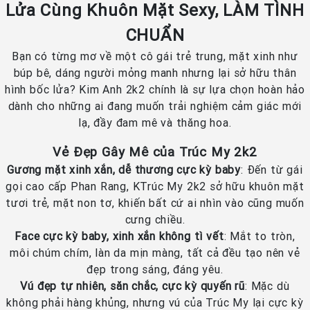
Lửa Cùng Khuôn Mặt Sexy, LÀM TÌNH
CHUẨN
Bạn có từng mơ về một cô gái trẻ trung, mặt xinh như
búp bê, dáng người mỏng manh nhưng lại sở hữu thân
hình bốc lửa? Kim Anh 2k2 chính là sự lựa chọn hoàn hảo
dành cho những ai đang muốn trải nghiệm cảm giác mới
lạ, đầy đam mê và thăng hoa.
Vẻ Đẹp Gây Mê của Trúc My 2k2
Gương mặt xinh xắn, dễ thương cực kỳ baby
: Đến từ gái
gọi cao cấp Phan Rang, KTrúc My 2k2 sở hữu khuôn mặt
tươi trẻ, mặt non tơ, khiến bất cứ ai nhìn vào cũng muốn
cưng chiều.
Face cực kỳ baby, xinh xắn không tì vết
: Mắt to tròn,
môi chúm chím, làn da mịn màng, tất cả đều tạo nên vẻ
đẹp trong sáng, đáng yêu.
Vú đẹp tự nhiên, săn chắc, cực kỳ quyến rũ
: Mặc dù
không phải hàng khủng, nhưng vú của Trúc My lại cực kỳ