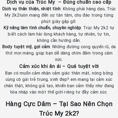
Dịch vụ của Trúc My – Đúng chuẩn cao cấp
Dịch vụ thân thiện, nhiệt tình
: Không phải hàng dạo, Trúc
My 2k2luôn mang đến sự tận tâm, chu đáo trong từng
phút giây gặp gỡ.
Kỹ năng làm tình chuẩn, chuyên nghiệp
: Trúc My 2k2 tự
biết cách làm hài lòng khách hàng, tự nhiên, tự tin,
không cần hướng dẫn.
Body tuyệt mỹ, gợi cảm
: Những đường cong quyến rũ, da
thịt mịn màng, giúp bạn dễ dàng chìm đắm trong cảm
xúc.
Cảm xúc khi ân ái – Quá tuyệt vời
Bạn có muốn cảm nhận cảm giác thân mật, nóng bỏng
cùng cô gái trẻ trung, xinh đẹp? em mang lại cảm xúc
chân thật, không giả tạo, khiến bạn cảm thấy như đang
hòa nhập vào một thế giới riêng tư đầy cảm xúc.
Hàng Cực Dâm – Tại Sao Nên Chọn
Trúc My 2k2?