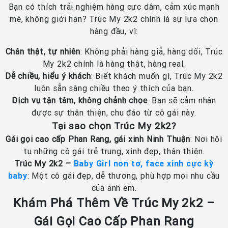
Bạn có thích trải nghiệm hàng cực dâm, cảm xúc mạnh
mẽ, không giới hạn? Trúc My 2k2 chính là sự lựa chọn
hàng đầu, vì:
Chân thật, tự nhiên
: Không phải hàng giả, hàng dối, Trúc
My 2k2 chính là hàng thật, hàng real.
Dễ chiều, hiểu ý khách
: Biết khách muốn gì, Trúc My 2k2
luôn sẵn sàng chiều theo ý thích của bạn.
Dịch vụ tận tâm, không chảnh chọe
: Bạn sẽ cảm nhận
được sự thân thiện, chu đáo từ cô gái này.
Tại sao chọn Trúc My 2k2?
Gái gọi cao cấp Phan Rang, gái xinh Ninh Thuận
: Nơi hội
tụ những cô gái trẻ trung, xinh đẹp, thân thiện.
Trúc My 2k2 –
Baby Girl non tơ, face xinh cực kỳ
baby
: Một cô gái đẹp, dễ thương, phù hợp mọi nhu cầu
của anh em.
Khám Phá Thêm Về Trúc My 2k2 –
Gái Gọi Cao Cấp Phan Rang