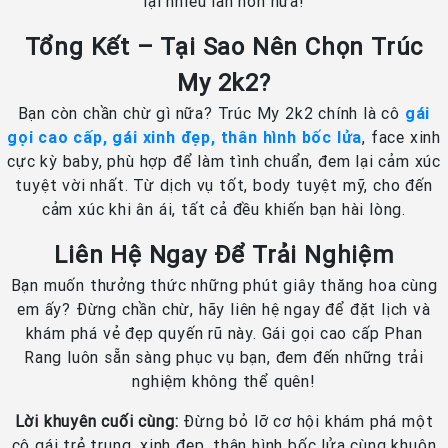
lại nhiều lần hơn nữa!
Tổng Kết – Tại Sao Nên Chọn Trúc
My 2k2?
Bạn còn chần chừ gì nữa? Trúc My 2k2 chính là cô
gái
gọi cao cấp, gái xinh đẹp, thân hình bốc lửa
, face xinh
cực kỳ baby, phù hợp để làm tình chuẩn, đem lại cảm xúc
tuyệt vời nhất. Từ dịch vụ tốt, body tuyệt mỹ, cho đến
cảm xúc khi ân ái, tất cả đều khiến bạn hài lòng.
Liên Hệ Ngay Để Trải Nghiệm
Bạn muốn thưởng thức những phút giây thăng hoa cùng
em ấy? Đừng chần chừ, hãy liên hệ ngay để đặt lịch và
khám phá vẻ đẹp quyến rũ này. Gái gọi cao cấp Phan
Rang luôn sẵn sàng phục vụ bạn, đem đến những trải
nghiệm không thể quên!
Lời khuyên cuối cùng:
Đừng bỏ lỡ cơ hội khám phá một
cô gái trẻ trung, xinh đẹp, thân hình bốc lửa cùng khuôn