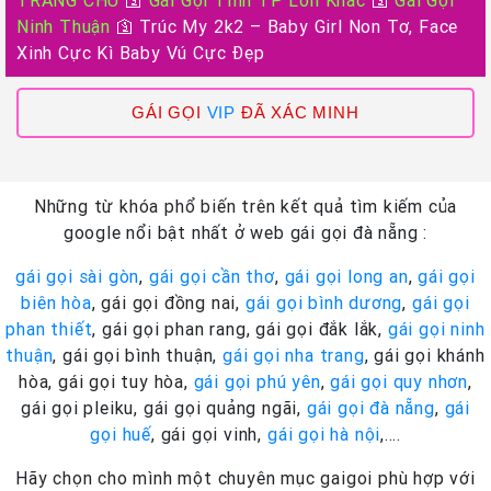
Ninh Thuận
🛐
Trúc My 2k2 – Baby Girl Non Tơ, Face
Xinh Cực Kì Baby Vú Cực Đẹp
GÁI GỌI
VIP
ĐÃ XÁC MINH
Những từ khóa phổ biến trên kết quả tìm kiếm của
google nổi bật nhất ở web gái gọi đà nẵng :
gái gọi sài gòn
,
gái gọi cần thơ
,
gái gọi long an
,
gái gọi
biên hòa
, gái gọi đồng nai,
gái gọi bình dương
,
gái gọi
phan thiết
, gái gọi phan rang, gái gọi đắk lắk,
gái gọi ninh
thuận
, gái gọi bình thuận,
gái gọi nha trang
, gái gọi khánh
hòa, gái gọi tuy hòa,
gái gọi phú yên
,
gái gọi quy nhơn
,
gái gọi pleiku, gái gọi quảng ngãi,
gái gọi đà nẵng
,
gái
gọi huế
, gái gọi vinh,
gái gọi hà nội
,….
Hãy chọn cho mình một chuyên mục gaigoi phù hợp với