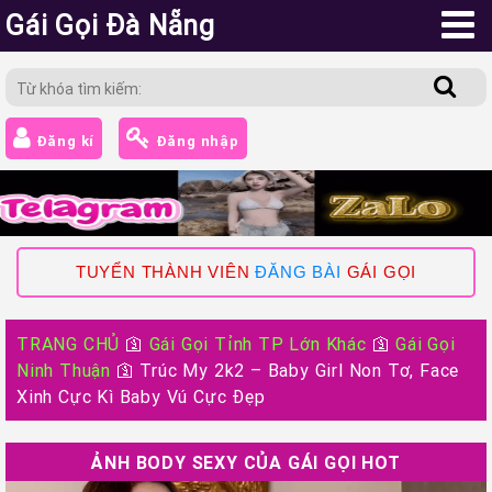
Gái Gọi Đà Nẵng
Đăng kí
Đăng nhập
TUYỂN THÀNH VIÊN
ĐĂNG BÀI
GÁI GỌI
TRANG CHỦ
🛐
Gái Gọi Tỉnh TP Lớn Khác
🛐
Gái Gọi
Ninh Thuận
🛐
Trúc My 2k2 – Baby Girl Non Tơ, Face
Xinh Cực Kì Baby Vú Cực Đẹp
ẢNH BODY SEXY CỦA GÁI GỌI HOT