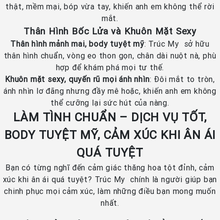
thật, mềm mại, bóp vừa tay, khiến anh em không thể rời
mắt.
Thân Hình Bốc Lửa và Khuôn Mặt Sexy
Thân hình mảnh mai, body tuyệt mỹ
: Trúc My sở hữu
thân hình chuẩn, vòng eo thon gọn, chân dài nuột nà, phù
hợp để khám phá mọi tư thế.
Khuôn mặt sexy, quyến rũ mọi ánh nhìn
: Đôi mắt to tròn,
ánh nhìn lơ đãng nhưng đầy mê hoặc, khiến anh em không
thể cưỡng lại sức hút của nàng.
LÀM TÌNH CHUẨN – DỊCH VỤ TỐT,
BODY TUYỆT MỸ, CẢM XÚC KHI ÂN ÁI
QUÁ TUYỆT
Bạn có từng nghĩ đến cảm giác thăng hoa tột đỉnh, cảm
xúc khi ân ái quá tuyệt? Trúc My chính là người giúp bạn
chinh phục mọi cảm xúc, làm những điều bạn mong muốn
nhất.