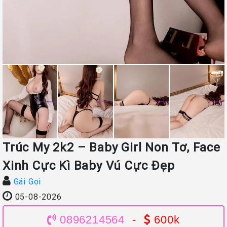
Trúc My 2k2 – Baby Girl Non Tơ, Face
Xinh Cực Kì Baby Vú Cực Đẹp
Gái Gọi
05-08-2026
0896214564
-
600k