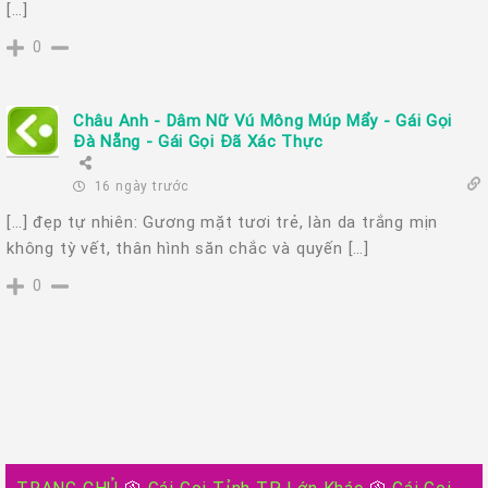
[…]
0
Châu Anh - Dâm Nữ Vú Mông Múp Mẩy - Gái Gọi
Đà Nẵng - Gái Gọi Đã Xác Thực
16 ngày trước
[…] đẹp tự nhiên: Gương mặt tươi trẻ, làn da trắng mịn
không tỳ vết, thân hình săn chắc và quyến […]
0
TRANG CHỦ
🛐
Gái Gọi Tỉnh TP Lớn Khác
🛐
Gái Gọi