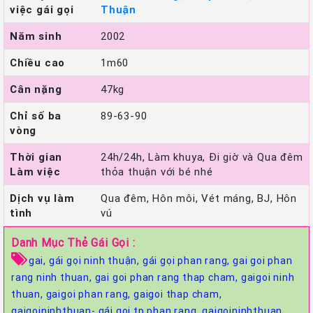
việc gái gọi
Thuận
Năm sinh
2002
Chiều cao
1m60
Cân nặng
47kg
Chỉ số ba
89-63-90
vòng
Thời gian
24h/24h, Làm khuya, Đi giờ và Qua đêm
Làm việc
thỏa thuận với bé nhé
Dịch vụ làm
Qua đêm, Hôn môi, Vét máng, BJ, Hôn
tình
vú
Danh Mục Thẻ Gái Gọi :
gai,
gái gọi ninh thuận,
gái gọi phan rang,
gai goi phan
rang ninh thuan,
gai goi phan rang thap cham,
gaigoi ninh
thuan,
gaigoi phan rang,
gaigoi thap cham,
gaigoininhthuan- gái gọi tp phan rang,
gaigoininhthuan.