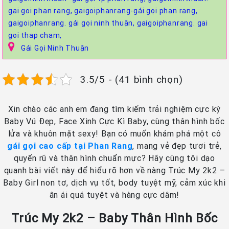
gai goi phan rang,
gaigoiphanrang-gái gọi phan rang,
gaigoiphanrang. gái gọi ninh thuận,
gaigoiphanrang. gai
goi thap cham,
Gái Gọi Ninh Thuận
3.5/5 - (41 bình chọn)
Xin chào các anh em đang tìm kiếm trải nghiệm cực kỳ
Baby Vú Đẹp, Face Xinh Cực Kì Baby, cùng thân hình bốc
lửa và khuôn mặt sexy! Bạn có muốn khám phá một cô
gái gọi cao cấp tại Phan Rang
, mang vẻ đẹp tươi trẻ,
quyến rũ và thân hình chuẩn mực? Hãy cùng tôi dạo
quanh bài viết này để hiểu rõ hơn về nàng Trúc My 2k2 –
Baby Girl non tơ, dịch vụ tốt, body tuyệt mỹ, cảm xúc khi
ân ái quá tuyệt và hàng cực dâm!
Trúc My 2k2 – Baby Thân Hình Bốc