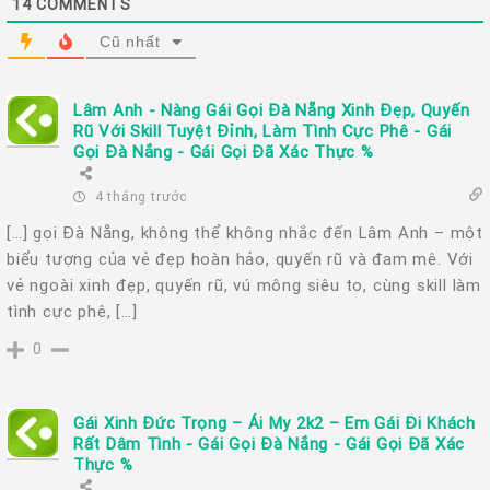
14
COMMENTS
Cũ nhất
Lâm Anh - Nàng Gái Gọi Đà Nẵng Xinh Đẹp, Quyến
Rũ Với Skill Tuyệt Đỉnh, Làm Tình Cực Phê - Gái
Gọi Đà Nắng - Gái Gọi Đã Xác Thực %
4 tháng trước
[…] gọi Đà Nẵng, không thể không nhắc đến Lâm Anh – một
biểu tượng của vẻ đẹp hoàn hảo, quyến rũ và đam mê. Với
vẻ ngoài xinh đẹp, quyến rũ, vú mông siêu to, cùng skill làm
tình cực phê, […]
0
Gái Xinh Đức Trọng – Ái My 2k2 – Em Gái Đi Khách
Rất Dâm Tình - Gái Gọi Đà Nắng - Gái Gọi Đã Xác
Thực %