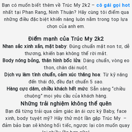
Bạn có muốn biết thêm về Trúc My 2k2 –
cô gái gọi hot
nhất tại Phan Rang, Ninh Thuận? Hãy cùng tôi điểm qua
những điều đặc biệt khiến nàng luôn nằm trong top lựa
chọn của anh em.
Điểm mạnh của Trúc My 2k2
Nhan sắc xinh xắn, mặt baby
: Đúng chuẩn mặt non tơ, dễ
thương, khiến bạn không thể rời mắt.
Body nóng bỏng, thân hình bốc lửa
: Dáng chuẩn, vòng eo
thon, chân dài nuột.
Dịch vụ làm tình chuẩn, cảm xúc thăng hoa
: Từ kỹ năng
đến thái độ, đều đạt chuẩn 5 sao.
Hàng cực dâm, chiều khách hết mức
: Sẵn sàng “chiều
chuộng” mọi yêu cầu của khách hàng.
Những trải nghiệm không thể quên
Bạn đã từng trải qua cảm giác ân ái cực kỳ Baby, face
xinh, body tuyệt mỹ? Hãy thử một lần gặp Trúc My –
đảm bảo bạn sẽ không hối tiếc, ngược lại còn muốn quay