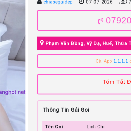
chiasegaidep
07-07-2026
7
0792
Phạm Văn Đồng, Vỹ Dạ, Huế, Thừa 
Cài App
1.1.1.1
đ
Tóm Tắt Đ
Thông Tin Gái Gọi
Tên Gọi
Linh Chi