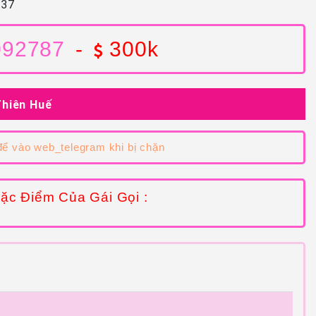
37
092787
-
300k
Thiên Huế
ể vào web_telegram khi bị chặn
ặc Điểm Của Gái Gọi :