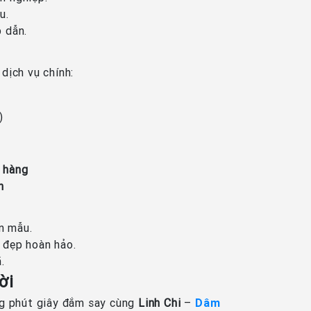
u.
p dẫn.
dịch vụ chính:
)
 hàng
n
n mẫu.
ẻ đẹp hoàn hảo.
.
ời
ng phút giây đắm say cùng
Linh Chi
–
Dâm