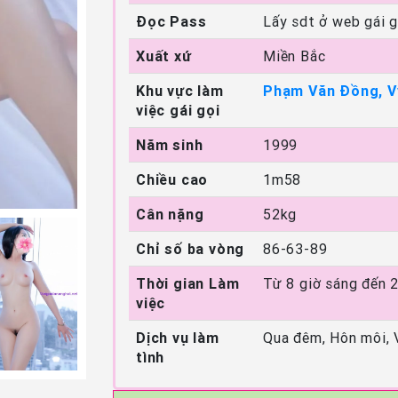
Đọc Pass
Lấy sdt ở web gái g
Xuất xứ
Miền Bắc
Khu vực làm
Phạm Văn Đồng, Vỹ
việc gái gọi
Năm sinh
1999
Chiều cao
1m58
Cân nặng
52kg
Chỉ số ba vòng
86-63-89
Thời gian Làm
Từ 8 giờ sáng đến 
việc
Dịch vụ làm
Qua đêm, Hôn môi, 
tình