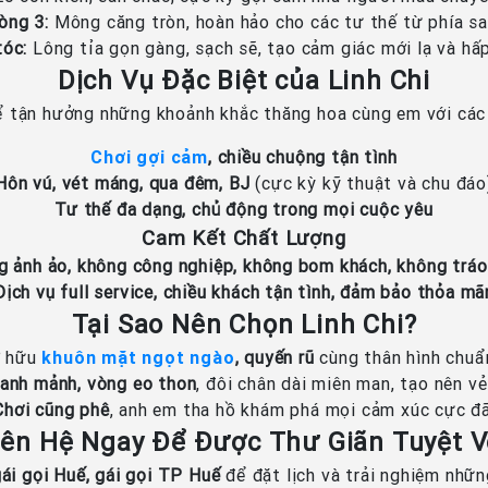
òng 3:
Mông căng tròn, hoàn hảo cho các tư thế từ phía sa
tóc:
Lông tỉa gọn gàng, sạch sẽ, tạo cảm giác mới lạ và hấ
Dịch Vụ Đặc Biệt của Linh Chi
 tận hưởng những khoảnh khắc thăng hoa cùng em với các 
Chơi gợi cảm
, chiều chuộng tận tình
Hôn vú, vét máng, qua đêm, BJ
(cực kỳ kỹ thuật và chu đáo
Tư thế đa dạng, chủ động trong mọi cuộc yêu
Cam Kết Chất Lượng
g ảnh ảo, không công nghiệp, không bom khách, không tráo
Dịch vụ full service, chiều khách tận tình, đảm bảo thỏa mã
Tại Sao Nên Chọn Linh Chi?
ở hữu
khuôn mặt ngọt ngào
, quyến rũ
cùng thân hình chuẩ
anh mảnh, vòng eo thon
, đôi chân dài miên man, tạo nên v
Chơi cũng phê
, anh em tha hồ khám phá mọi cảm xúc cực đã
iên Hệ Ngay Để Được Thư Giãn Tuyệt V
ái gọi Huế, gái gọi TP Huế
để đặt lịch và trải nghiệm nhữ