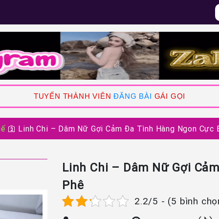
TUYỂN THÀNH VIÊN
ĐĂNG BÀI
GÁI GỌI
uế
🛐
Linh Chi – Dâm Nữ Gợi Cảm Đa Tình Hàng Ngon Cực B
Linh Chi – Dâm Nữ Gợi Cảm
Phê
2.2/5 - (5 bình chọ