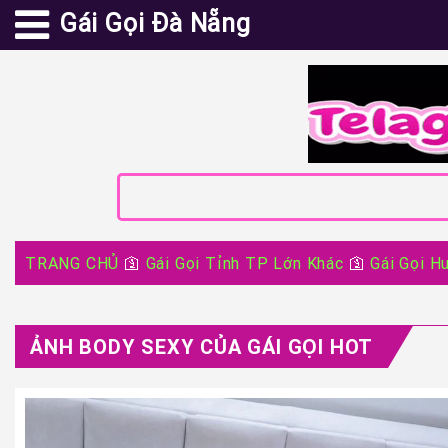
Gái Gọi Đà Nẵng
TRANG CHỦ
🛐
Gái Gọi Tỉnh TP Lớn Khác
🛐
Gái Gọi H
ẢNH BODY SEXY CỦA GÁI GỌI HOT