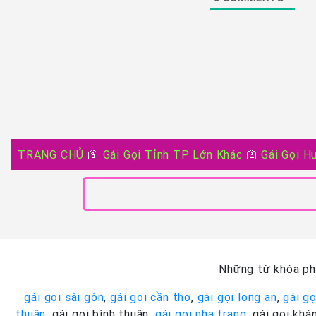
TRANG CHỦ
🛐
Gái Gọi Tỉnh TP Lớn Khác
🛐
Gái Gọi H
Những từ khóa phổ
gái gọi sài gòn
,
gái gọi cần thơ
,
gái gọi long an
,
gái gọ
thuận
, gái gọi bình thuận,
gái gọi nha trang
, gái gọi khá