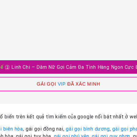
uế
🛐
Linh Chi – Dâm Nữ Gợi Cảm Đa Tình Hàng Ngon Cực B
GÁI GỌI
VIP
ĐÃ XÁC MINH
 biến trên kết quả tìm kiếm của google nổi bật nhất ở web
i biên hòa
, gái gọi đồng nai,
gái gọi bình dương
,
gái gọi ph
nh hòa, gái gọi tuy hòa,
gái gọi phú yên
,
gái gọi quy nhơn
, 