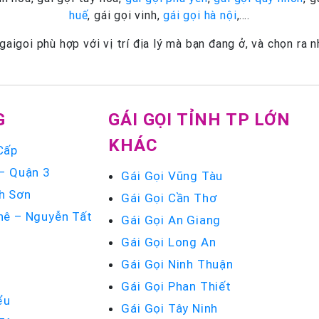
huế
, gái gọi vinh,
gái gọi hà nội
,….
igoi phù hợp với vị trí địa lý mà bạn đang ở, và chọn ra
G
GÁI GỌI TỈNH TP LỚN
KHÁC
Cấp
 – Quận 3
Gái Gọi Vũng Tàu
h Sơn
Gái Gọi Cần Thơ
hê – Nguyễn Tất
Gái Gọi An Giang
Gái Gọi Long An
u
Gái Gọi Ninh Thuận
Gái Gọi Phan Thiết
ểu
Gái Gọi Tây Ninh