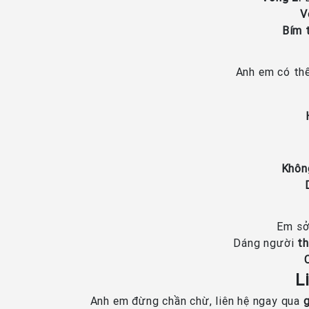
V
Bím 
Anh em có thể
Khôn
Em s
Dáng người
th
L
Anh em đừng chần chừ, liên hệ ngay qua
g