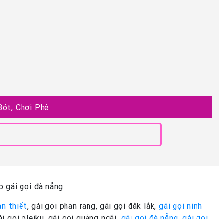
ót, Chơi Phê
 gái gọi đà nẵng :
an thiết
, gái gọi phan rang, gái gọi đắk lắk,
gái gọi ninh
gái gọi pleiku, gái gọi quảng ngãi,
gái gọi đà nẵng
,
gái gọi