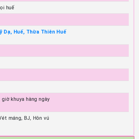
ọi huế
 Dạ, Huế, Thừa Thiên Huế
2 giờ khuya hàng ngày
Vét máng, BJ, Hôn vú