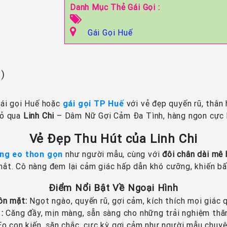
Danh Mục Thẻ Gái Gọi :
Gái Gọi Huế
n)
ái gọi Huế hoặc
gái gọi TP Huế
với vẻ đẹp quyến rũ, thân
bỏ qua
Linh Chi
– Dâm Nữ Gợi Cảm Đa Tình, hàng ngon cực b
Vẻ Đẹp Thu Hút của Linh Chi
ng eo thon gọn
như người mẫu, cùng với
đôi chân dài mê
mắt. Cô nàng đem lại cảm giác hấp dẫn khó cưỡng, khiến b
Điểm Nổi Bật Về Ngoại Hình
ôn mặt:
Ngọt ngào, quyến rũ, gợi cảm, kích thích mọi giác 
:
Căng đầy, mịn màng, sẵn sàng cho những trải nghiệm thă
o con kiến, săn chắc, cực kỳ gợi cảm như người mẫu chuyê