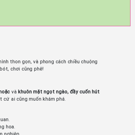
 hình thon gọn, và phong cách chiều chuộng
ót, chơi cũng phê!
 hoặc
và
khuôn mặt ngọt ngào, đầy cuốn hút
ất cứ ai cũng muốn khám phá.
quan.
ng hoa.
n nghiệp.