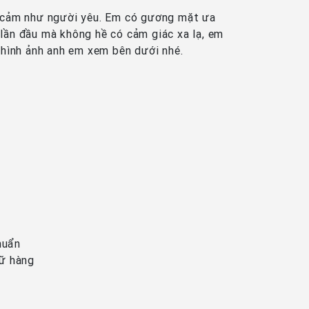
nh cảm như người yêu. Em có gương mặt ưa
m lần đầu mà không hề có cảm giác xa lạ, em
à hình ảnh anh em xem bên dưới nhé.
huẩn
iữ hàng