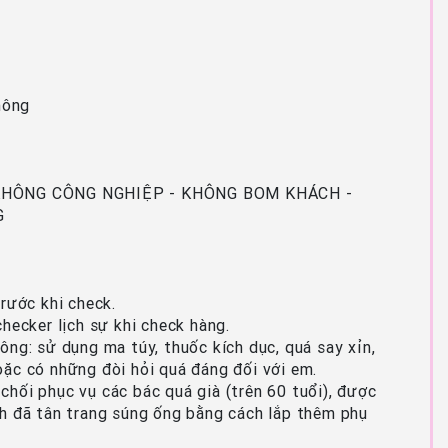
hông
KHÔNG CÔNG NGHIỆP - KHÔNG BOM KHÁCH -
G
trước khi check.
checker lịch sự khi check hàng.
ông: sử dụng ma túy, thuốc kích dục, quá say xỉn,
ặc có những đòi hỏi quá đáng đối với em.
hối phục vụ các bác quá già (trên 60 tuổi), được
h đã tân trang súng ống bằng cách lắp thêm phụ