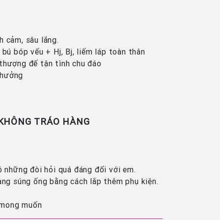
nh cảm, sâu lắng.
ú bóp vếu + Hj, Bj, liếm láp toàn thân
 thượng đế tận tình chu đáo
 hưởng
 KHÔNG TRÁO HÀNG
ó những đòi hỏi quá đáng đối với em.
rang súng ống bằng cách lắp thêm phụ kiện.
ư mong muốn