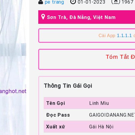
pe trang
01-01-2023
1967
Sơn Trà, Đà Nẵng, Việt Nam
Cài App
1.1.1.1
đ
Tóm Tắt Đ
Thông Tin Gái Gọi
Tên Gọi
Linh Miu
Đọc Pass
GAIGOIDANANG.NE
Xuất xứ
Gái Hà Nội