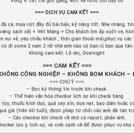
Vòng 4: cắt tỉa gọn gàng, khít và nước nôi đầy đủ
=== DỊCH VỤ CAM KẾT ===
, đá cà, múa cột đầy đủ bài bản, kỹ năng tốt. Nhẹ nhàng, tì
iệng sạch sẽ) + Vét Máng + Cho khách ôm ấp vuốt ve, hôn b
m vui vẻ, yêu chiều khách , thời gian thoải mái,phục vụ các
 có đi some 2 nam 2 nữ nhé anh nào có bạn rủ bạn qua tận
Không cam kết: Lỗ nhị, Overnight
=== CAM KẾT ===
KHÔNG CÔNG NGHIỆP – KHÔNG BOM KHÁCH –
=== CHÚ Ý ===
– Đọc kỹ thông tin trước khi check.
– Thể hiện văn hóa checker lịch sự khi check hàng.
túy, thuốc kích dục, quá say xỉn, dọa nạt, bạo dâm hoặc c
á già (trên 60 tuổi), được phép từ chối các anh đã tân t
– Các checker khi check về nhớ có report, phản ánh.
hecker lưu ý, lịch sự, vệ sinh sạch sẽ để được phục vụ nh