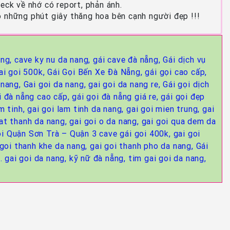
heck về nhớ có report, phản ánh.
 những phút giây thăng hoa bên cạnh người đẹp !!!
ẵng,
cave ky nu da nang,
gái cave đà nẵng,
Gái dịch vụ
ai goi 500k,
Gái Gọi Bến Xe Đà Nẵng,
gái gọi cao cấp,
 nang,
Gai goi da nang,
gai goi da nang re,
Gái gọi dịch
i đà nẵng cao cấp,
gái gọi đà nẵng giá re,
gái gọi đẹp
am tinh,
gai goi lam tinh da nang,
gai goi mien trung,
gai
tat thanh da nang,
gai goi o da nang,
gai goi qua dem da
ọi Quận Sơn Trà – Quận 3 cave gái goi 400k,
gai goi
 goi thanh khe da nang,
gai goi thanh pho da nang,
Gái
. gai goi da nang,
kỹ nữ đà nẵng,
tim gai goi da nang,