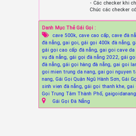
- Các checker khi c
Chúc các checker có
Danh Mục Thẻ Gái Gọi :
cave 500k,
cave cao cấp,
cave đà n
đà nẵng,
gai goi,
gái gọi 400k đà nẵng,
g
gái gọi cao cấp đà nẵng,
gai goi cave da
vụ đà nẵng,
gái gọi đà nẵng 2022,
gái gọ
đà nẵng,
gái gọi hàng đà nẵng,
gai goi l
goi mien trung da nang,
gai goi nguyen 
nang,
Gái Gọi Quận Ngũ Hành Sơn,
Gái G
sinh vien đà nẵng,
gái gọi thanh khe,
gai
Gọi Trung Tâm Thành Phố,
gaigoidanang
Gái Gọi Đà Nẵng