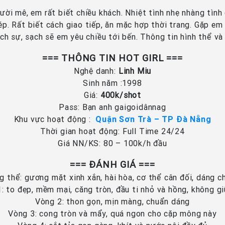
gười mê, em rất biết chiều khách. Nhiệt tình nhẹ nhàng tì
hép. Rất biết cách giao tiếp, ăn mặc hợp thời trang. Gặp e
ch sự, sạch sẽ em yêu chiều tới bến. Thông tin hình thể v
=== THÔNG TIN HOT GIRL ===
Nghệ danh:
Linh Miu
Sinh năm :1998
Giá:
400k/shot
Pass: Bạn anh gaigoidânnag
Khu vực hoạt động :
Quận Sơn Trà – TP Đà Nẵng
Thời gian hoạt động: Full Time 24/24
Giá NN/KS: 80 – 100k/h đầu
=== ĐÁNH GIÁ ===
g thể: gương mặt xinh xắn, hài hòa, cơ thể cân đối, dáng c
: to đẹp, mềm mại, căng tròn, đầu ti nhỏ và hồng, không g
Vòng 2: thon gọn, mịn màng, chuẩn dáng
Vòng 3: cong tròn và mẩy, quá ngon cho cặp mông này