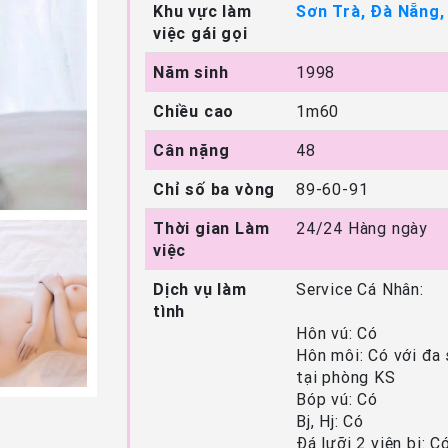
Khu vực làm
Sơn Trà, Đà Nẵng,
việc gái gọi
Năm sinh
1998
Chiều cao
1m60
Cân nặng
48
Chỉ số ba vòng
89-60-91
Thời gian Làm
24/24 Hàng ngày
việc
Dịch vụ làm
Service Cá Nhân:
tình
Hôn vú: Có
Hôn môi: Có với đa 
tại phòng KS
Bóp vú: Có
Bj, Hj: Có
Đá lưỡi 2 viên bi: C