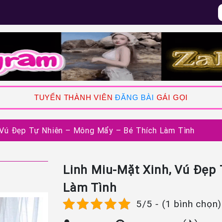
TUYỂN THÀNH VIÊN
ĐĂNG BÀI
GÁI GỌI
 Vú Đẹp Tự Nhiên – Mông Mẩy – Bé Thích Làm Tình
Linh Miu-Mặt Xinh, Vú Đẹp
Làm Tình
5/5 - (1 bình chọn)