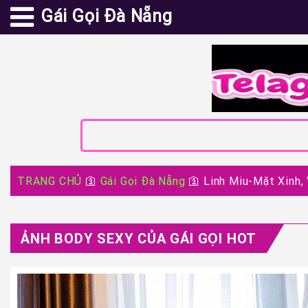
Gái Gọi Đà Nẵng
TRANG CHỦ
🛐
Gái Gọi Đà Nẵng
🛐
Linh Miu-Mặt Xinh,
ẢNH BODY SEXY CỦA GÁI GỌI HOT