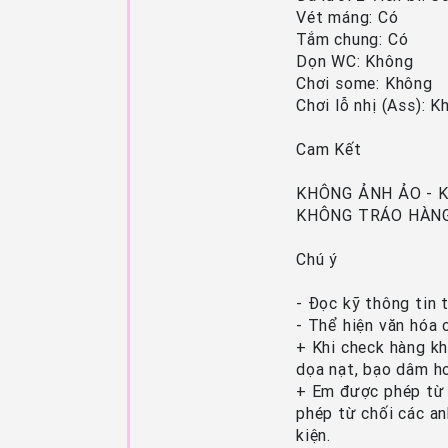
Vét máng: Có
Tắm chung: Có
Dọn WC: Không
Chơi some: Không
Chơi lỗ nhị (Ass): K
Cam Kết
KHÔNG ẢNH ẢO - 
KHÔNG TRÁO HÀN
Chú ý
- Đọc kỹ thông tin 
- Thể hiện văn hóa 
+ Khi check hàng kh
dọa nạt, bạo dâm ho
+ Em được phép từ c
phép từ chối các an
kiện.