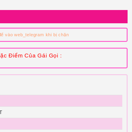
ể vào web_telegram khi bị chặn
ặc Điểm Của Gái Gọi :
T